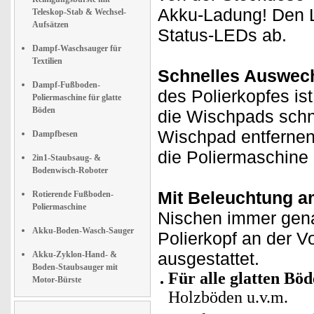
Akku-Ladung! Den L
Teleskop-Stab & Wechsel-
Aufsätzen
Status-LEDs ab.
Dampf-Waschsauger für
Textilien
Schnelles Auswec
Dampf-Fußboden-
des Polierkopfes is
Poliermaschine für glatte
Böden
die Wischpads schn
Wischpad entfernen
Dampfbesen
die Poliermaschine 
2in1-Staubsaug- &
Bodenwisch-Roboter
Mit Beleuchtung a
Rotierende Fußboden-
Poliermaschine
Nischen immer gena
Akku-Boden-Wasch-Sauger
Polierkopf an der V
ausgestattet.
Akku-Zyklon-Hand- &
Boden-Staubsauger mit
Für alle glatten Bö
Motor-Bürste
Holzböden u.v.m.