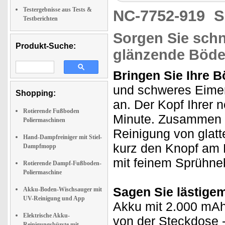
Testergebnisse aus Tests &
NC-7752-919
S
Testberichten
Sorgen Sie schn
Produkt-Suche:
glänzende Böd
Bringen Sie Ihre 
und schweres Eimer
Shopping:
an. Der Kopf Ihrer 
Rotierende Fußboden
Minute. Zusammen m
Poliermaschinen
Reinigung von glat
Hand-Dampfreiniger mit Stiel-
kurz den Knopf am 
Dampfmopp
mit feinem Sprühneb
Rotierende Dampf-Fußboden-
Poliermaschine
Sagen Sie lästigem
Akku-Boden-Wischsauger mit
UV-Reinigung und App
Akku mit 2.000 mAh
Elektrische Akku-
von der Steckdose -
Reinigungsbürste mit