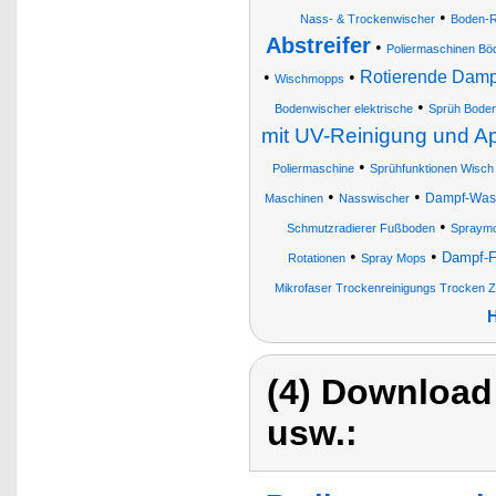
•
Nass- & Trockenwischer
Boden-R
Abstreifer
•
Poliermaschinen Bö
•
•
Rotierende Damp
Wischmopps
•
Bodenwischer elektrische
Sprüh Bode
mit UV-Reinigung und A
•
Poliermaschine
Sprühfunktionen Wisch
•
•
Dampf-Wasch
Maschinen
Nasswischer
•
Schmutzradierer Fußboden
Spraym
•
•
Dampf-F
Rotationen
Spray Mops
Mikrofaser Trockenreinigungs Trocken Zub
H
(4) Download
usw.: