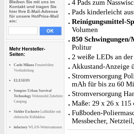
4 Pads zum Nasswisc
Bleiben Sie mit uns im
Kontakt und tragen Sie
Pads kinderleicht au
hier Ihre E-Mail-Adresse
für unsere HotPrice-Mail
Reinigungsmittel-S
ein:
Volumen
850 Schwingungen/
Politur
Mehr Hersteller-
Seiten:
2 weiße LEDs an der
Akkustand-Anzeige 
Carlo Milano
Fensterfolien
Verdunkelung
Stromversorgung Poli
ELESION
mAh für bis zu 60 Min
Semptec Urban Survival
Stromversorgung Hand
Technology
Wohnmobil Zubehöre
Camping
Maße: 29 x 26 x 115 
Fußboden-Poliermasc
Sichler Exclusive
Luftkühler mit
elektrische Kühlakkus
Messbecher, Netzteil
infactory
WLAN-Wetterstationen