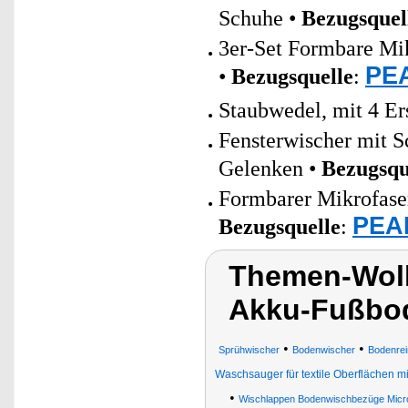
Schuhe •
Bezugsquel
3er-Set Formbare Mik
PEA
•
Bezugsquelle
:
Staubwedel, mit 4 Er
Fensterwischer mit 
Gelenken •
Bezugsqu
Formbarer Mikrofaser
PEAR
Bezugsquelle
:
Themen-Wolk
Akku-Fußbod
•
•
Sprühwischer
Bodenwischer
Bodenrei
Waschsauger für textile Oberflächen mi
•
Wischlappen Bodenwischbezüge Micr