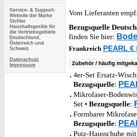
Service- & Support-
Vom Lieferanten emp
Website der Marke
Sichler
Bezugsquelle
Deutsch
Haushaltsgeräte für
die Vertriebsgebiete
Bode
finden Sie hier:
Deutschland,
Österreich und
PEARL € 
Frankreich
Schweiz
Datenschutz
Zubehör / häufig mitgeka
Impressum
4er-Set Ersatz-Wisc
PEAR
Bezugsquelle
:
Mikrofaser-Bodenwis
Set •
Bezugsquelle
:
Formbarer Mikrofaser
PEAR
Bezugsquelle
:
Putz-Hausschuhe mit 