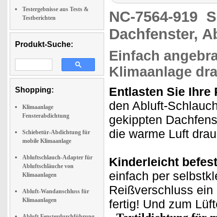
Testergebnisse aus Tests &
NC-7564-919
S
Testberichten
Dachfenster, A
Produkt-Suche:
Einfach angebra
Klimaanlage dr
Entlasten Sie Ihre
Shopping:
den Abluft-Schlauc
Klimaanlage
Fensterabdichtung
gekippten Dachfenst
die warme Luft drau
Schiebetür-Abdichtung für
mobile Klimaanlage
Abluftschlauch-Adapter für
Kinderleicht befest
Abluftschläuche von
einfach per selbst
Klimaanlagen
Reißverschluss ein
Abluft-Wandanschluss für
Klimaanlagen
fertig! Und zum Lüf
Abluft Fensterdurchführung