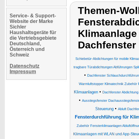
Themen-Wol
Service- & Support-
Fensterabdi
Website der Marke
Sichler
Klimaanlage
Haushaltsgeräte für
die Vertriebsgebiete
Dachfenster
Deutschland,
Österreich und
Schweiz
Schiebetür-Abdichtungen für mobile Klima
Datenschutz
tragbare Türabdichtungen Abführungen Spli
Impressum
•
Dachfenster Schlauchdurchführu
Warmluftstopper Klimatechnik Zubehör 
•
Klimaanlagen
Dachfenster Abdichtung 
•
Ausstiegsfenster Dachausstiegsfens
•
Steuerung
Abluft Dachfe
Fensterdurchführung für Kli
Zubehör Fensterklimaanlagen Abluftöffnu
Klimaanlagen mit WLAN und App-Steu