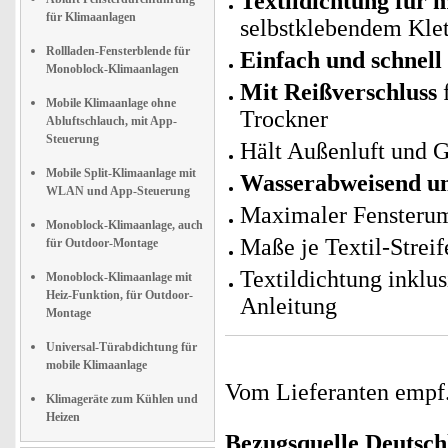
Textildichtung für 
für Klimaanlagen
selbstklebendem Kle
Rollladen-Fensterblende für
Einfach und schnell
Monoblock-Klimaanlagen
Mit Reißverschluss
f
Mobile Klimaanlage ohne
Trockner
Abluftschlauch, mit App-
Steuerung
Hält Außenluft und G
Mobile Split-Klimaanlage mit
Wasserabweisend u
WLAN und App-Steuerung
Maximaler Fensteru
Monoblock-Klimaanlage, auch
Maße je Textil-Strei
für Outdoor-Montage
Textildichtung inklu
Monoblock-Klimaanlage mit
Heiz-Funktion, für Outdoor-
Anleitung
Montage
Universal-Türabdichtung für
mobile Klimaanlage
Vom Lieferanten emp
Klimageräte zum Kühlen und
Heizen
Bezugsquelle
Deutsch