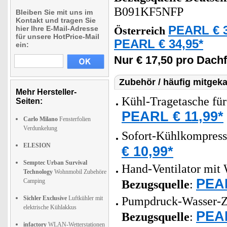
B091KF5NFP
Bleiben Sie mit uns im
Kontakt und tragen Sie
PEARL € 3
hier Ihre E-Mail-Adresse
Österreich
für unsere HotPrice-Mail
PEARL € 34,95*
ein:
Nur € 17,50 pro Dach
Zubehör / häufig mitgeka
Mehr Hersteller-
Kühl-Tragetasche für
Seiten:
PEARL € 11,99*
Carlo Milano
Fensterfolien
Verdunkelung
Sofort-Kühlkompress
ELESION
€ 10,99*
Semptec Urban Survival
Hand-Ventilator mit 
Technology
Wohnmobil Zubehöre
PEAR
Camping
Bezugsquelle
:
Sichler Exclusive
Luftkühler mit
Pumpdruck-Wasser-Ze
elektrische Kühlakkus
PEAR
Bezugsquelle
:
infactory
WLAN-Wetterstationen