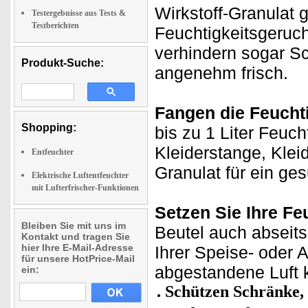
Wirkstoff-Granulat 
Testergebnisse aus Tests &
Testberichten
Feuchtigkeitsgeruch
verhindern sogar Sc
Produkt-Suche:
angenehm frisch.
Fangen die Feuchti
Shopping:
bis zu 1 Liter Feuch
Kleiderstange, Klei
Entfeuchter
Granulat für ein g
Elektrische Luftentfeuchter
mit Lufterfrischer-Funktionen
Setzen Sie Ihre Feu
Bleiben Sie mit uns im
Beutel auch abseits
Kontakt und tragen Sie
hier Ihre E-Mail-Adresse
Ihrer Speise- oder
für unsere HotPrice-Mail
abgestandene Luft 
ein:
Schützen Schränke, 