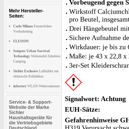
Vorbeugend gegen 
Wirkstoff Calciumchl
Mehr Hersteller-
Seiten:
pro Beutel, insgesamt
Carlo Milano
Fensterfolien
Drei Hängebeutel mi
Verdunkelung
Sichere Aufnahme der
ELESION
Wirkdauer: je bis zu
Semptec Urban Survival
Maße: je 43 x 22,8 x
Technology
Wohnmobil Zubehöre
Camping
3er-Set Kleiderschra
Sichler Exclusive
Luftkühler mit
elektrische Kühlakkus
infactory
WLAN-Wetterstationen
Signalwort: Achtung
Service- & Support-
Website der Marke
EUH-Sätze:
Sichler
Haushaltsgeräte für
Gefahrenhinweise GH
die Vertriebsgebiete
H319 Verursacht schw
Deutschland,