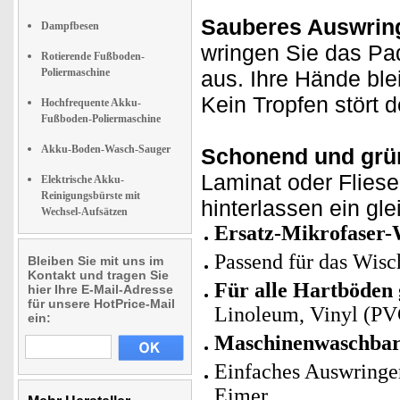
Sauberes Auswrin
Dampfbesen
wringen Sie das P
Rotierende Fußboden-
Poliermaschine
aus. Ihre Hände ble
Kein Tropfen stört d
Hochfrequente Akku-
Fußboden-Poliermaschine
Akku-Boden-Wasch-Sauger
Schonend und grün
Laminat oder Fliese
Elektrische Akku-
Reinigungsbürste mit
hinterlassen ein gle
Wechsel-Aufsätzen
Ersatz-Mikrofaser-
Passend für das Wi
Bleiben Sie mit uns im
Kontakt und tragen Sie
Für alle Hartböden 
hier Ihre E-Mail-Adresse
für unsere HotPrice-Mail
Linoleum, Vinyl (PV
ein:
Maschinenwaschbar
Einfaches Auswring
Eimer