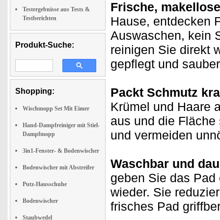
Frische, makellos
Testergebnisse aus Tests &
Hause, entdecken Fl
Testberichten
Auswaschen, kein S
Produkt-Suche:
reinigen Sie direkt
gepflegt und sauber
Packt Schmutz kraf
Shopping:
Krümel und Haare an
Wischmopp Set Mit Eimer
aus und die Fläche s
Hand-Dampfreiniger mit Stiel-
und vermeiden unnö
Dampfmopp
3in1-Fenster- & Bodenwischer
Waschbar und daue
Bodenwischer mit Abstreifer
geben Sie das Pad 
Putz-Hausschuhe
wieder. Sie reduzi
Bodenwischer
frisches Pad griffber
Staubwedel