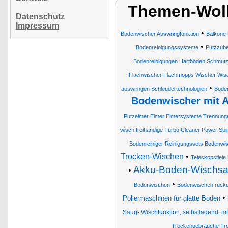
Themen-Wol
Datenschutz
Impressum
•
Bodenwischer Auswringfunktion
Balkone 
•
Bodenreinigungssysteme
Putzzub
Bodenreinigungen Hartböden Schmutz
Flachwischer Flachmopps Wischer W
•
auswringen Schleudertechnologien
Boden
Bodenwischer mit A
Putzeimer Eimer Eimersysteme Trennung
wisch freihändige Turbo Cleaner Power Sp
Bodenreiniger Reinigungssets Bodenwi
Trocken-Wischen
•
Teleskopstiele
Akku-Boden-Wischsau
•
•
Bodenwischen
Bodenwischen rück
•
Poliermaschinen für glatte Böden
Saug-,Wischfunktion, selbstladend, mi
Trockengebräuche Tro