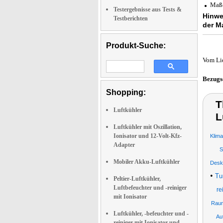
Maße
Testergebnisse aus Tests &
Hinwe
Testberichten
der Ma
Produkt-Suche:
Vom Li
Bezugs
Shopping:
T
Luftkühler
L
Luftkühler mit Oszillation,
Ionisator und 12-Volt-Kfz-
Klim
Adapter
S
Mobiler Akku-Luftkühler
Deskt
•
Tu
Peltier-Luftkühler,
Luftbefeuchter und -reiniger
re
mit Ionisator
Raum
Luftkühler, -befeuchter und -
Au
reiniger mit Ionisator und