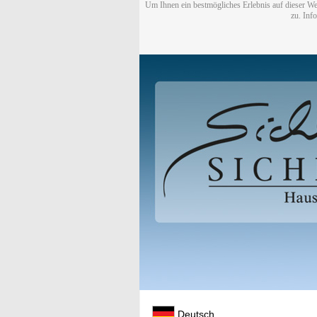
Um Ihnen ein bestmögliches Erlebnis auf dieser We
zu. Inf
Deutsch