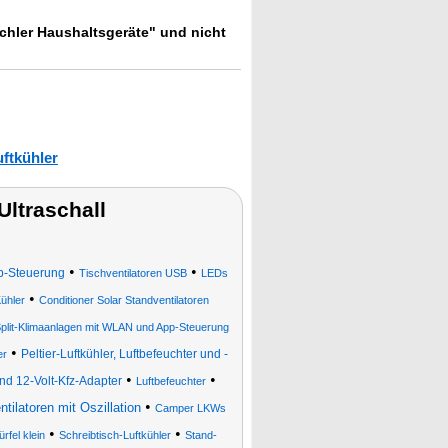
ichler Haushaltsgeräte" und nicht
uftkühler
ltraschall
•
•
p-Steuerung
Tischventilatoren USB
LEDs
•
Kühler
Conditioner Solar Standventilatoren
Split-Klimaanlagen mit WLAN und App-Steuerung
•
Peltier-Luftkühler, Luftbefeuchter und -
er
•
•
 und 12-Volt-Kfz-Adapter
Luftbefeuchter
•
tilatoren mit Oszillation
Camper LKWs
•
•
rfel klein
Schreibtisch-Luftkühler
Stand-