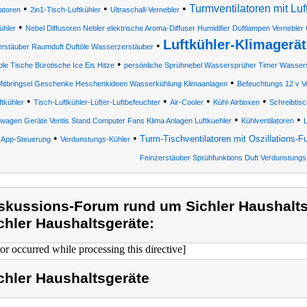
•
•
•
Turmventilatoren mit Luf
latoren
2in1-Tisch-Luftkühler
Ultraschall-Vernebler
•
ühler
Nebel Diffusoren Nebler elektrische Aroma-Diffuser Humidifier Duftlampen Vernebler
Luftkühler-Klimagerät
•
rstäuber Raumduft Duftöle Wasserzerstäuber
•
ble Tische Bürotische Ice Eis Hitze
persönliche Sprühnebel Wassersprüher Timer Wassers
•
Mitbringsel Geschenke Heschenkideen Wasserkühlung Klimaanlagen
Befeuchtungs 12 v Vo
•
•
•
•
ftkühler
Tisch-Luftkühler-Lüfter-Luftbefeuchter
Air-Cooler
Kühl-Airboxen
Schreibtisc
•
•
agen Geräte Ventis Stand Computer Fans Klima Anlagen Luftkuehler
Kühlventilatoren
L
•
•
Turm-Tischventilatoren mit Oszillations-F
 App-Steuerung
Verdunstungs-Kühler
Feinzerstäuber Sprühfunktions Duft Verdunstungs
skussions-Forum rund um Sichler Haushalts
chler Haushaltsgeräte:
ror occurred while processing this directive]
chler Haushaltsgeräte