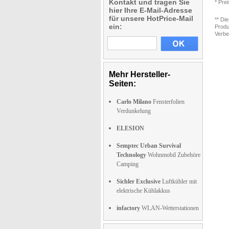
Kontakt und tragen Sie
* Pre
hier Ihre E-Mail-Adresse
für unsere HotPrice-Mail
** Di
ein:
Produ
Verbe
Mehr Hersteller-
Seiten:
Carlo Milano
Fensterfolien
Verdunkelung
ELESION
Semptec Urban Survival
Technology
Wohnmobil Zubehöre
Camping
Sichler Exclusive
Luftkühler mit
elektrische Kühlakkus
infactory
WLAN-Wetterstationen