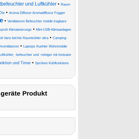
tbefeuchter und Luftkühler
•
Raum-
•
 Öle
Aroma Diffuser Aromadiffusor Fogger
e
•
Ventilatoren Befeuchter mobile tragbare
•
prüh Klimatisierungs
Mini-USB-Klimaanlagen
•
lt Vans leichte Raumkühler ultra
Camping-
•
hventilatoren
Laptops Kuehler Wohnmobile
uftkühler, -befeuchter und -reiniger mit Ionisator
•
unktion und Timer
Sprühen Kühlfunktions
geräte Produkt