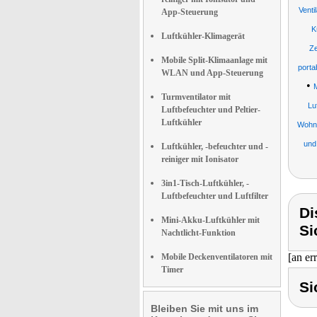
Venti
App-Steuerung
K
Luftkühler-Klimagerät
Ze
Mobile Split-Klimaanlage mit
porta
WLAN und App-Steuerung
•
Turmventilator mit
Lu
Luftbefeuchter und Peltier-
Luftkühler
Wohnw
und
Luftkühler, -befeuchter und -
reiniger mit Ionisator
3in1-Tisch-Luftkühler, -
Luftbefeuchter und Luftfilter
Di
Mini-Akku-Luftkühler mit
Si
Nachtlicht-Funktion
[an er
Mobile Deckenventilatoren mit
Timer
Si
Bleiben Sie mit uns im