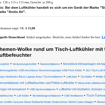
: 130 x 115 x 115 mm, Gewicht: je 208 g
is:
Bei dem Luftkühler handelt es sich um ein Gerät der Marke "S
rke "Arctic Air".
eferanten empf. VK:
€ 15,90
L
quelle
Deutschland
: Artikel ausgelaufen. Ähnliche, neue Artikel finden Sie hier:
hemen-Wolke rund um Tisch-Luftkühler mit U
uftbefeuchter
•
•
•
Monoblock-Klimaanlagen mit Ap
azubehör
Verdunstungsskühler
Standventilatoren
•
timmungslichter USB-Anschlüsse Stromversorgungen USB-Ports Kühler
2in1-Tisch-Luft-
•
•
•
ops Notebooks Büros Laptops Autos Tischventilatoren
Luftkühler
Tischlüfter
Mobile 
•
rmventilatoren mit Luftbefeuchter und Peltier-Luftkühler
Ultraschall Luftbefeucht
•
•
iniger mit Ionisatoren
Luftkühler mit Oszillation, Ionisator
USB-Sprühventilatoren
•
•
•
•
Tisch-Turmven
befeuchter
Luft-Kühler
Vernebelungsventilatoren
USB Ventilatoren
•
tos Schiffe Caravans Boote Kühlwürfel Kinder Kinderzimmer Würfel Cubes Anlagen
Klimawü