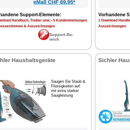
eMall CHF 69.95*
han­de­ne Sup­port-Ele­men­te:
Vor­han­de­ne S
n­load Hand­buch, Trei­ber usw.
•
5 Kun­den­mei­nun­gen
1 Down­load Hand­bu
res­se­stim­men & Aus­zeich­nun­gen
Aus­zeich­nun­gen
Sup­port-Be­
reich
h­ler Haus­halts­ge­rä­te
Sich­ler Haus
Sau­gen Sie Staub &
Flüs­sig­kei­ten auf:
mit ex­tra star­ker
Saugleis­tung