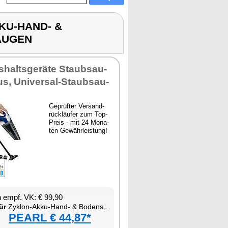
KKU-HAND- &
AUGEN
­halts­ge­rä­te Staub­sau­
us, Uni­ver­sal-Staub­sau­
Ge­prüf­ter Ver­sand­
rück­läu­fer zum Top-
Preis - mit 24 Mo­na­
ten Ge­währ­leis­tung!
en empf. VK: € 99,90
ür
Zy­klon-Ak­ku-Hand- & Bo­densau­ger zum Nass- und Tro­ckensau­gen
PEARL € 44,87*