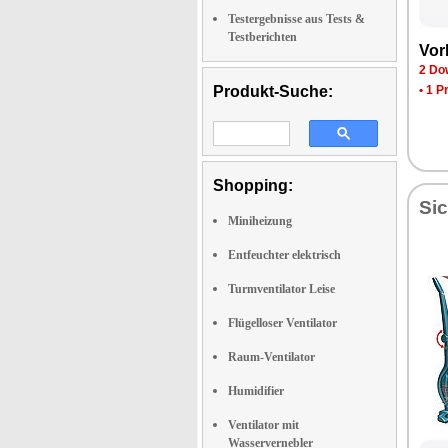
Testergebnisse aus Tests &
Testberichten
Vor­
2 Dow
Produkt-Suche:
•
1 P
Shopping:
Sic
Miniheizung
Entfeuchter elektrisch
Turmventilator Leise
Flügelloser Ventilator
Raum-Ventilator
Humidifier
Ventilator mit
Wasservernebler