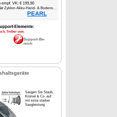
en empf. VK: € 199,90
ür
Zy­klon-Ak­ku-Hand- & Bo­densau­ger zum Nass- und Tro­ckensau­gen
PEARL
up­port-Ele­men­te:
ch, Trei­ber usw.
Sup­port-Be­
reich
­halts­ge­rä­te
Sau­gen Sie Staub,
Krü­mel & Co. auf:
mit ex­tra star­ker
Saugleis­tung