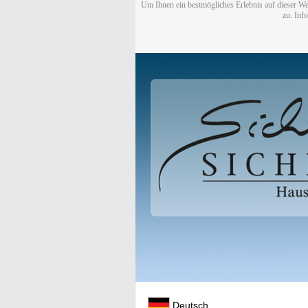
Um Ihnen ein bestmögliches Erlebnis auf dieser We
zu. Inf
Deutsch