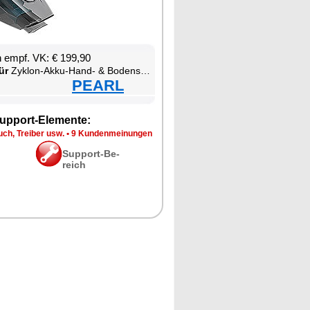
en empf. VK: € 199,90
ür
Zy­klon-Ak­ku-Hand- & Bo­densau­ger zum Nass- und Tro­ckensau­gen
PEARL
up­port-Ele­men­te:
ch, Trei­ber usw.
•
9 Kun­den­mei­nun­gen
Sup­port-Be­
reich