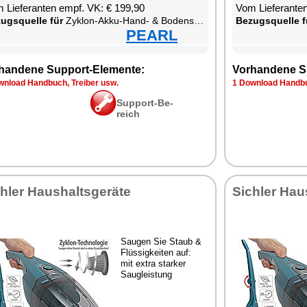
 Lie­fe­ran­ten empf. VK: € 199,90
Vom Lie­fe­ran­t
zugs­quel­le für
Zy­klon-Ak­ku-Hand- & Bo­densau­ger zum Nass- und Tro­ckensau­gen
Be­zugs­quel­le f
PEARL
han­de­ne Sup­port-Ele­men­te:
Vor­han­de­ne S
n­load Hand­buch, Trei­ber usw.
1 Down­load Hand­bu
Sup­port-Be­
reich
h­ler Haus­halts­ge­rä­te
Sich­ler Haus
Sau­gen Sie Staub &
Flüs­sig­kei­ten auf:
mit ex­tra star­ker
Saugleis­tung