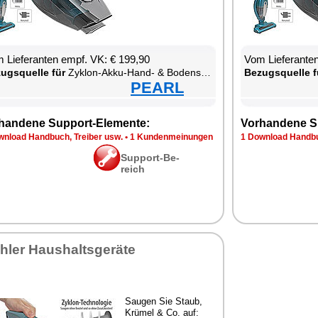
 Lie­fe­ran­ten empf. VK: € 199,90
Vom Lie­fe­ran­t
zugs­quel­le für
Zy­klon-Ak­ku-Hand- & Bo­densau­ger zum Nass- und Tro­ckensau­gen
Be­zugs­quel­le f
PEARL
han­de­ne Sup­port-Ele­men­te:
Vor­han­de­ne S
n­load Hand­buch, Trei­ber usw.
•
1 Kun­den­mei­nun­gen
1 Down­load Hand­bu
Sup­port-Be­
reich
h­ler Haus­halts­ge­rä­te
Sau­gen Sie Staub,
Krü­mel & Co. auf: