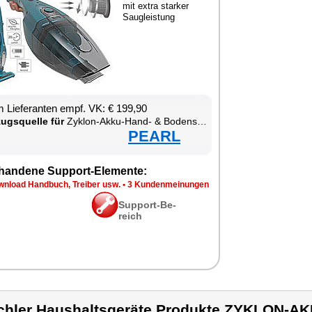
mit ex­tra star­ker
Saugleis­tung
 Lie­fe­ran­ten empf. VK: € 199,90
zugs­quel­le für
Zy­klon-Ak­ku-Hand- & Bo­densau­ger zum Nass- und Tro­ckensau­gen
PEARL
han­de­ne Sup­port-Ele­men­te:
n­load Hand­buch, Trei­ber usw.
•
3 Kun­den­mei­nun­gen
Sup­port-Be­
reich
chler Haushaltsgeräte Produkte ZYKLON-A