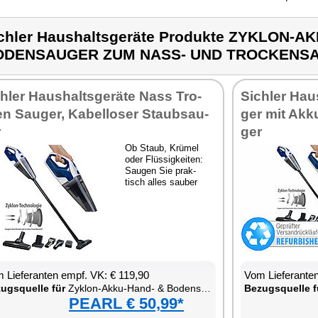
chler Haushaltsgeräte Produkte ZYKLON-A
ODENSAUGER ZUM NASS- UND TROCKENS
h­ler Haus­halts­ge­rä­te Nass Tro­
Sich­ler Haus
n Sau­ger, Ka­bel­lo­ser Staub­sau­
ger mit Ak­k
r
ger
Ob Staub, Krü­mel
oder Flüs­sig­kei­ten:
Sau­gen Sie prak­
tisch al­les sau­ber
 Lie­fe­ran­ten empf. VK: € 119,90
Vom Lie­fe­ran­t
zugs­quel­le für
Zy­klon-Ak­ku-Hand- & Bo­densau­ger zum Nass- und Tro­ckensau­gen
Be­zugs­quel­le f
PEARL € 50,99*