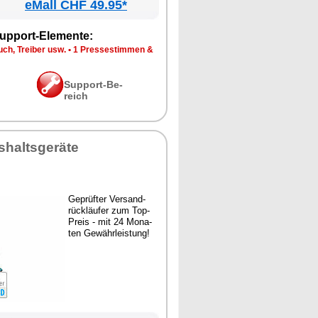
eMall CHF 49.95*
up­port-Ele­men­te:
ch, Trei­ber usw.
•
1 Pres­se­stim­men &
Sup­port-Be­
reich
­halts­ge­rä­te
Ge­prüf­ter Ver­sand­
rück­läu­fer zum Top-
Preis - mit 24 Mo­na­
ten Ge­währ­leis­tung!