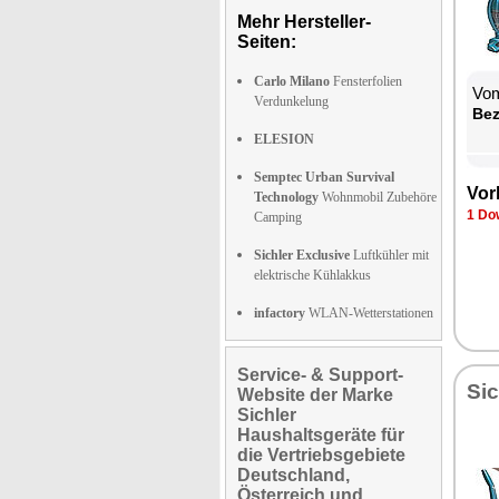
Mehr Hersteller-
Seiten:
Carlo Milano
Fensterfolien
Vom
Verdunkelung
Be­
ELESION
Semptec Urban Survival
Vor­
Technology
Wohnmobil Zubehöre
1 Dow
Camping
Sichler Exclusive
Luftkühler mit
elektrische Kühlakkus
infactory
WLAN-Wetterstationen
Service- & Support-
Sic
Website der Marke
Sichler
Haushaltsgeräte für
die Vertriebsgebiete
Deutschland,
Österreich und