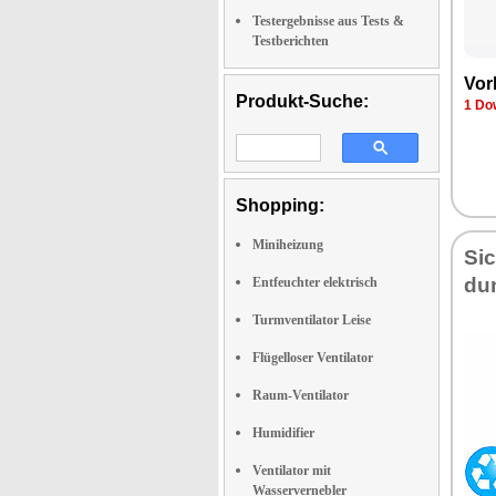
Testergebnisse aus Tests &
Testberichten
Vor­
Produkt-Suche:
1 Dow
Shopping:
Miniheizung
Sic
du
Entfeuchter elektrisch
Turmventilator Leise
Flügelloser Ventilator
Raum-Ventilator
Humidifier
Ventilator mit
Wasservernebler