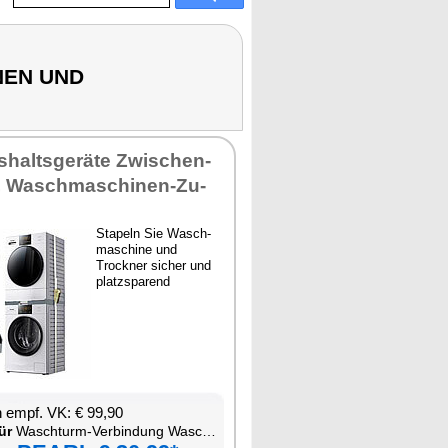
NEN UND
­halts­ge­rä­te Zwi­schen­
, Wasch­ma­schi­nen-Zu­
Sta­peln Sie Wasch­
ma­schi­ne und
Trock­ner si­cher und
platz­spa­rend
en empf. VK: € 99,90
ür
Wasch­turm-Ver­bin­dung Wasch­ma­schi­ne Trock­ner