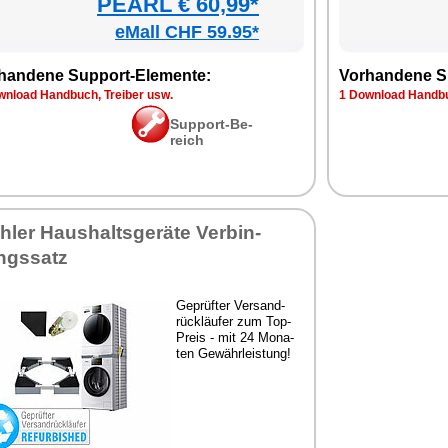
PEARL € 60,99*
eMall CHF 59.95*
han­de­ne Sup­port-Ele­men­te:
Vor­han­de­ne S
n­load Hand­buch, Trei­ber usw.
1 Down­load Hand­bu
Sup­port-Be­
reich
h­ler Haus­halts­ge­rä­te Ver­bin­
ngs­satz
Ge­prüf­ter Ver­sand­
rück­läu­fer zum Top-
Preis - mit 24 Mo­na­
ten Ge­währ­leis­tung!