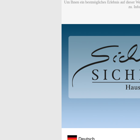
Um Ihnen ein bestmögliches Erlebnis auf dieser We
zu. Inf
Deutsch