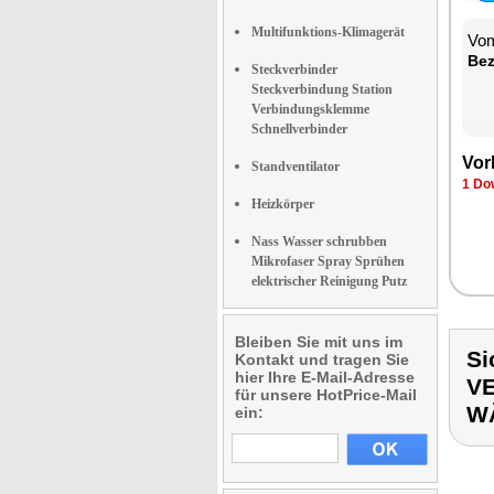
Multifunktions-Klimagerät
Vom
Be­
Steckverbinder
Steckverbindung Station
Verbindungsklemme
Schnellverbinder
Vor­
Standventilator
1 Dow
Heizkörper
Nass Wasser schrubben
Mikrofaser Spray Sprühen
elektrischer Reinigung Putz
Bleiben Sie mit uns im
Si
Kontakt und tragen Sie
hier Ihre E-Mail-Adresse
V
für unsere HotPrice-Mail
W
ein: