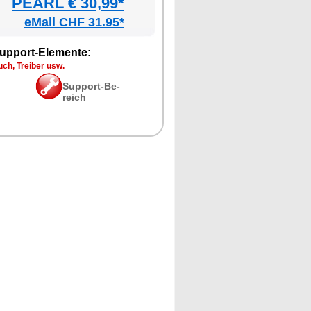
PEARL € 30,99*
eMall CHF 31.95*
up­port-Ele­men­te:
ch, Trei­ber usw.
Sup­port-Be­
reich