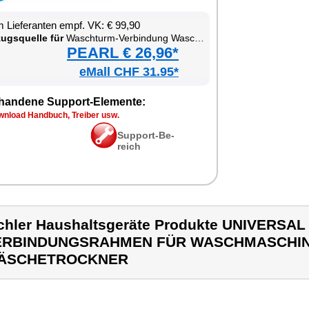
 Lie­fe­ran­ten empf. VK: € 99,90
zugs­quel­le für
Wasch­turm-Ver­bin­dung Wasch­ma­schi­ne Trock­ner
PEARL € 26,96*
eMall CHF 31.95*
han­de­ne Sup­port-Ele­men­te:
n­load Hand­buch, Trei­ber usw.
Sup­port-Be­
reich
chler Haushaltsgeräte Produkte UNIVERSAL
ERBINDUNGSRAHMEN FÜR WASCHMASCHI
ÄSCHETROCKNER