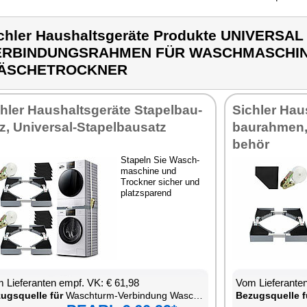
chler Haushaltsgeräte Produkte UNIVERSAL
ERBINDUNGSRAHMEN FÜR WASCHMASCHI
ÄSCHETROCKNER
h­ler Haus­halts­ge­rä­te Sta­pel­bau­
Sich­ler Haus
z, Uni­ver­sal-Sta­pel­bau­satz
bau­rah­men
be­hör
Sta­peln Sie Wasch­
ma­schi­ne und
Trock­ner si­cher und
platz­spa­rend
 Lie­fe­ran­ten empf. VK: € 61,98
Vom Lie­fe­ran­t
zugs­quel­le für
Wasch­turm-Ver­bin­dung Wasch­ma­schi­ne Trock­ner
Be­zugs­quel­le f