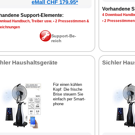
eMall CHF 179.95*
Vor­han­de­ne S
han­de­ne Sup­port-Ele­men­te:
4 Down­load Hand­bu
•
2 Pres­se­stim­men
n­load Hand­buch, Trei­ber usw.
•
2 Pres­se­stim­men &
eich­nun­gen
Sup­port-Be­
reich
h­ler Haus­halts­ge­rä­te
Sich­ler Haus
Für ei­nen küh­len
Kopf: Die fri­sche
Bri­se steu­ern Sie
ein­fach per Smart­
pho­ne