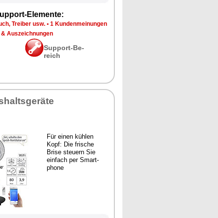
up­port-Ele­men­te:
ch, Trei­ber usw.
•
1 Kun­den­mei­nun­gen
 & Aus­zeich­nun­gen
Sup­port-Be­
reich
­halts­ge­rä­te
Für ei­nen küh­len
Kopf: Die fri­sche
Bri­se steu­ern Sie
ein­fach per Smart­
pho­ne