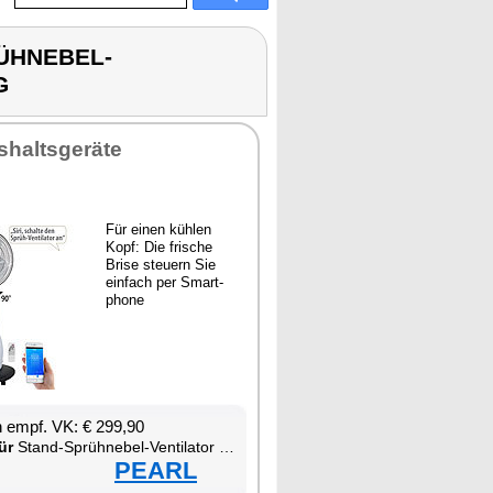
RÜHNEBEL-
G
­halts­ge­rä­te
Für ei­nen küh­len
Kopf: Die fri­sche
Bri­se steu­ern Sie
ein­fach per Smart­
pho­ne
en empf. VK: € 299,90
ür
Stand-Sprüh­ne­bel-Ven­ti­la­tor mit WLAN und App-Steue­rung
PEARL