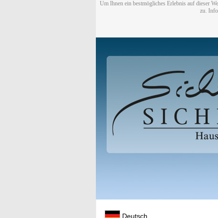
Um Ihnen ein bestmögliches Erlebnis auf dieser We
zu. Inf
Deutsch