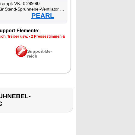
en empf. VK: € 299,90
ür
Stand-Sprüh­ne­bel-Ven­ti­la­tor mit WLAN und App-Steue­rung
PEARL
up­port-Ele­men­te:
ch, Trei­ber usw.
•
2 Pres­se­stim­men &
Sup­port-Be­
reich
RÜHNEBEL-
G