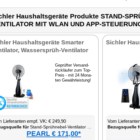
chler Haushaltsgeräte Produkte STAND-SP
ENTILATOR MIT WLAN UND APP-STEUERUN
h­ler Haus­halts­ge­rä­te Smar­ter
Sich­ler Haus
­ti­la­tor, Was­ser­sprüh-Ven­ti­la­tor
Ge­prüf­ter Ver­sand­
rück­läu­fer zum Top-
Preis - mit 24 Mo­na­
ten Ge­währ­leis­tung!
 Lie­fe­ran­ten empf. VK: € 249,90
Vom Lie­fe­ran­t
zugs­quel­le für
Stand-Sprüh­ne­bel-Ven­ti­la­tor mit WLAN und App-Steue­rung
Be­zugs­quel­le f
PEARL € 171,00*