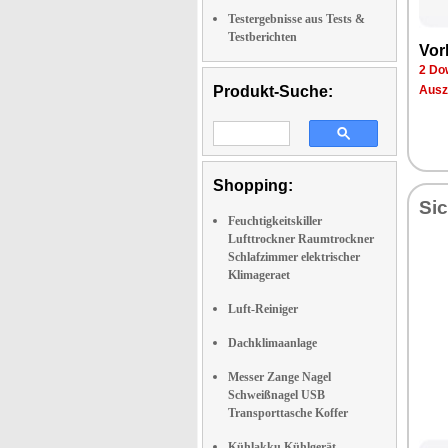
Testergebnisse aus Tests &
Testberichten
Vor­
2 Dow
Produkt-Suche:
Aus­z
Shopping:
Sic
Feuchtigkeitskiller
Lufttrockner Raumtrockner
Schlafzimmer elektrischer
Klimageraet
Luft-Reiniger
Dachklimaanlage
Messer Zange Nagel
Schweißnagel USB
Transporttasche Koffer
Kühlakku Kühlgerät