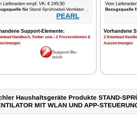
 Lie­fe­ran­ten empf. VK: € 249,90
Vom Lie­fe­ran­t
zugs­quel­le für
Stand-Sprüh­ne­bel-Ven­ti­la­tor mit WLAN und App-Steue­rung
Be­zugs­quel­le f
PEARL
han­de­ne Sup­port-Ele­men­te:
Vor­han­de­ne S
n­load Hand­buch, Trei­ber usw.
•
2 Pres­se­stim­men &
2 Down­load Hand­bu
eich­nun­gen
Aus­zeich­nun­gen
Sup­port-Be­
reich
chler Haushaltsgeräte Produkte STAND-SP
ENTILATOR MIT WLAN UND APP-STEUERUN