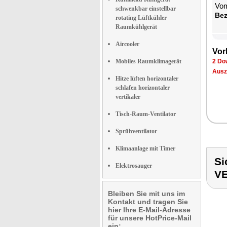
Vom
schwenkbar einstellbar
Be­
rotating Lüftkühler
Raumkühlgerät
Aircooler
Vor­
Mobiles Raumklimagerät
2 Dow
Aus­z
Hitze lüften horizontaler
schlafen horizontaler
vertikaler
Tisch-Raum-Ventilator
Sprühventilator
Klimaanlage mit Timer
Si
Elektrosauger
V
Bleiben Sie mit uns im
Kontakt und tragen Sie
hier Ihre E-Mail-Adresse
für unsere HotPrice-Mail
ein: