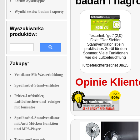
badan i nagr
Forum dyskusyjne
Wyniki testów badan i raporty
Wyszukiwarka
produktów:
Testurteil: "gut" (2,0)
Fazit: "Der Sichler
Standventilator ist ein
praktisches Gerät für den
Sommer. Viele Funktionen
wie die Luftbefeuchtung
und Reinigung machen es
Zakupy:
luftbefeuchtertest.net 08/15
zu einer Empfehlung."
Ventilator Mit Wasserkühlung
Opinie Klient
Sprühnebel-Standventilator
Peltier-Luftkühler,
Luftbefeuchter und -reiniger
mit Ionisator
Sprühnebel-Standventilator
mit Anti-Mücken-Funktion
und MP3-Player
Turmventilator mit