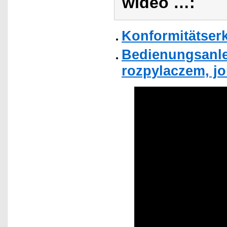
wideo …:
Konformitätser
Bedienungsanle
rozpylaczem, jo