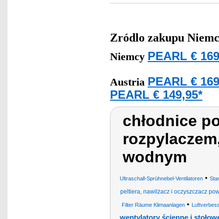
Zródlo zakupu
Niemc
PEARL € 169
Niemcy
PEARL € 169
Austria
PEARL € 149,95*
chłodnice po
rozpylaczem,
wodnym
•
Ultraschall-Sprühnebel-Ventilatoren
Sta
peltiera, nawilżacz i oczyszczacz pow
•
Filter Räume Klimaanlagen
Luftverbes
wentylatory ścienne i stołow