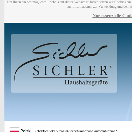
Um Ihnen ein bestmögliches Erlebnis auf dieser Website zu bieten setzen wir Cookies ei
zu. Informationen zur Verwendung und den W
Nur essenzielle Cook
Polski
(Niektóre teksty zostały przetłumaczone automatycznie.)