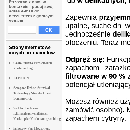
lub
w delikatnych,
Pozostan z nami w
kontakcie i podaj swój
adres e-mail do
Zapewnia
przyjemn
newslettera z goracymi
cenami:
upalne, suche dni 
Jednocześnie
deli
otoczeniu. Teraz mo
Strony internetowe
innych producentów:
Odpręż się:
Funkcja
Carlo Milano
Fensterfolien
zapachom i zarazko
Verdunkelung
filtrowane w 90 %
z
ELESION
potencjał utleniając
Semptec Urban Survival
Technology
Strandzelte mit
Sonnenschutz
Możesz również uż
zamówić osobno). M
Sichler Exclusive
Klimaanlagenventilatoren
zapachem cytryny.
Verdampfer Verdunstungskühlung
infactory
Fan-Megaphone