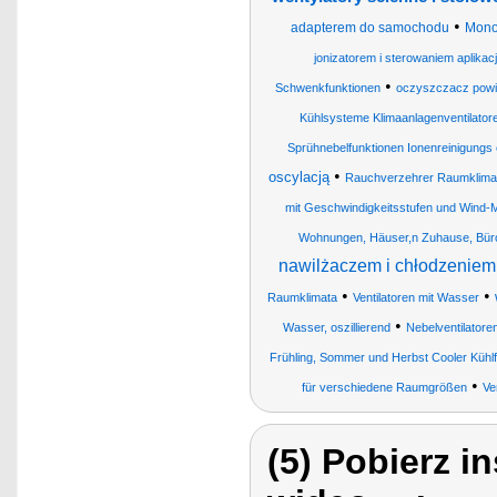
•
adapterem do samochodu
Mono
jonizatorem i sterowaniem aplikac
•
Schwenkfunktionen
oczyszczacz powi
Kühlsysteme Klimaanlagenventilatore
Sprühnebelfunktionen Ionenreinigungs e
•
oscylacją
Rauchverzehrer Raumklimave
mit Geschwindigkeitsstufen und Wind-
Wohnungen, Häuser,n Zuhause, Bür
nawilżaczem i chłodzeniem
•
•
Raumklimata
Ventilatoren mit Wasser
•
Wasser, oszillierend
Nebelventilatore
Frühling, Sommer und Herbst Cooler Kühlf
•
für verschiedene Raumgrößen
Ve
(5) Pobierz i