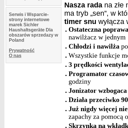
Nasza rada
na złe 
ma tryb „sen”, w kt
Serwis i Wsparcie-
strony internetowe
timer snu
wyłącza w
marek Sichler
Ostateczna poprawa
Haushaltsgeräte Dla
obszarów sprzedazy w
nawilżacz w jednym
Poland
Chłodzi i nawilża
po
Prywatność
Wszystkie funkcje m
O nas
3 prędkości wentylac
Programator czasow
godziny
Jonizator wzbogaca
Działa przeciwko 9
Już nigdy więcej n
zapachy za pomocą 
Skrzynka na wkładk