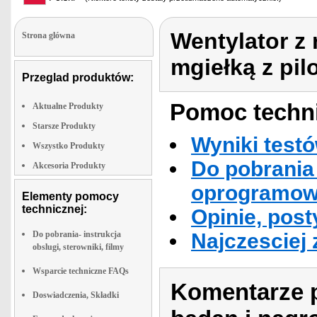
Wentylator z 
Strona glówna
mgiełką z pil
Przeglad produktów:
Pomoc techni
Aktualne Produkty
Starsze Produkty
Wyniki testó
Wszystko Produkty
Do pobrania 
Akcesoria Produkty
oprogramowa
Elementy pomocy
technicznej:
Opinie, post
Do pobrania- instrukcja
Najczesciej
obslugi, sterowniki, filmy
Wsparcie techniczne FAQs
Komentarze p
Doswiadczenia, Składki