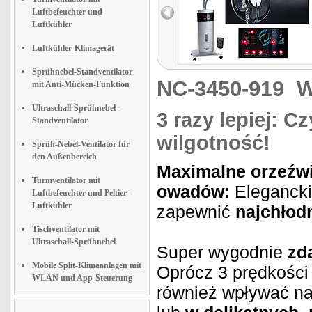
Luftbefeuchter und
Luftkühler
Luftkühler-Klimagerät
Sprühnebel-Standventilator
NC-3450-919
W
mit Anti-Mücken-Funktion
Ultraschall-Sprühnebel-
3 razy lepiej: C
Standventilator
wilgotność!
Sprüh-Nebel-Ventilator für
den Außenbereich
Maximalne orzeźw
Turmventilator mit
owadów:
Elegancki 
Luftbefeuchter und Peltier-
Luftkühler
zapewnić
najchłodn
Tischventilator mit
Ultraschall-Sprühnebel
Super wygodnie
zd
Mobile Split-Klimaanlagen mit
Oprócz 3 prędkości 
WLAN und App-Steuerung
również wpływać na