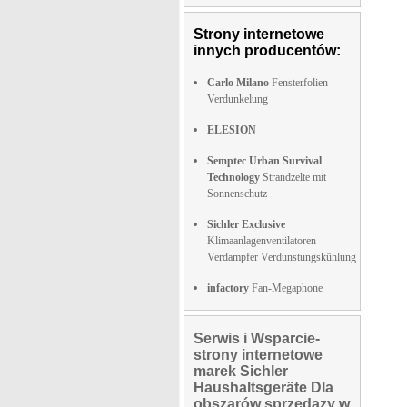
Strony internetowe
innych producentów:
Carlo Milano
Fensterfolien
Verdunkelung
ELESION
Semptec Urban Survival
Technology
Strandzelte mit
Sonnenschutz
Sichler Exclusive
Klimaanlagenventilatoren
Verdampfer Verdunstungskühlung
infactory
Fan-Megaphone
Serwis i Wsparcie-
strony internetowe
marek Sichler
Haushaltsgeräte Dla
obszarów sprzedazy w