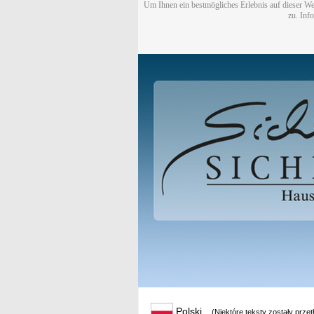
Um Ihnen ein bestmögliches Erlebnis auf dieser We
zu. Inf
Polski
(Niektóre teksty zostały prze