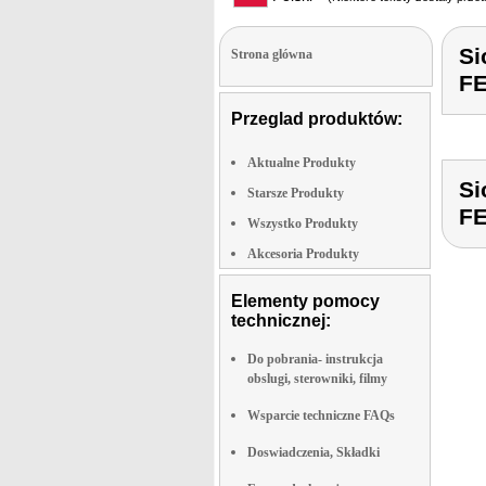
Si
Strona glówna
F
Przeglad produktów:
Aktualne Produkty
Si
Starsze Produkty
F
Wszystko Produkty
Akcesoria Produkty
Elementy pomocy
technicznej:
Do pobrania- instrukcja
obslugi, sterowniki, filmy
Wsparcie techniczne FAQs
Doswiadczenia, Składki