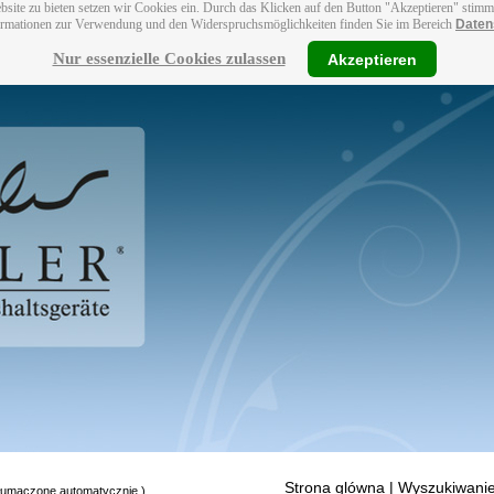
bsite zu bieten setzen wir Cookies ein. Durch das Klicken auf den Button "Akzeptieren" stim
ormationen zur Verwendung und den Widerspruchsmöglichkeiten finden Sie im Bereich
Daten
Nur essenzielle Cookies zulassen
Akzeptieren
Strona glówna
| Wyszukiwanie
tłumaczone automatycznie.)