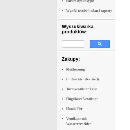
Forum dyskusyjne
Wyniki testów badan i raporty
Wyszukiwarka
produktów:
Zakupy:
Miniheizung
Entfeuchter elektrisch
Turmventilator Leise
Flügelloser Ventilator
Humidifier
Ventilator mit
Wasservernebler