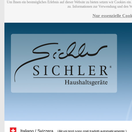
Um Ihnen ein bestmögliches Erlebnis auf dieser Website zu bieten setzen wir Cookies ei
zu. Informationen zur Verwendung und den W
Nur essenzielle Cook
Italiano / Svizzera
(Alcuni testi sono stati tradotti automaticamente.)