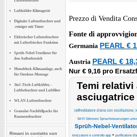
Luftentfeuchter
Luftkühler-Klimagerät
Prezzo di Vendita Cons
Digitaler Luftentfeuchter und
-reiniger mit Timer
Fonte di approvvigi
Elektrischer Luftentfeuchter
mit Lufterfrischer-Funktion
PEARL € 1
Germania
Sprüh-Nebel-Ventilator für
den Außenbereich
PEARL € 18,
Austria
Monoblock-Klimaanlage, auch
Nur € 9,16 pro Ersatzfi
für Outdoor-Montage
Temi relativi
3in1-Tisch-Luftkühler, -
Luftbefeuchter und Luftfilter
asciugatrice 
WLAN-Luftentfeuchter
raffreddatore d'aria con oscillazione, 
Granulat-Nachfüllpacks für
Raumentfeuchter
Wi-Fi Stimmen Sprachsteuerungen univ
Sprüh-Nebel-Ventilato
Rimani in contatto con
•
ionizzatore e controllo app
purificatore d'