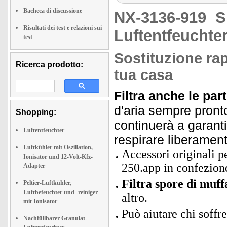
Bacheca di discussione
NX-3136-919
S
Risultati dei test e relazioni sui
Luftentfeuchter
test
Sostituzione rap
Ricerca prodotto:
tua casa
Filtra anche le part
d'aria sempre pronto 
Shopping:
continuerà a garantir
Luftentfeuchter
respirare liberament
Luftkühler mit Oszillation,
Accessori originali p
Ionisator und 12-Volt-Kfz-
250.app in confezion
Adapter
Filtra spore di muff
Peltier-Luftkühler,
Luftbefeuchter und -reiniger
altro.
mit Ionisator
Può aiutare chi soffre
Nachfüllbarer Granulat-