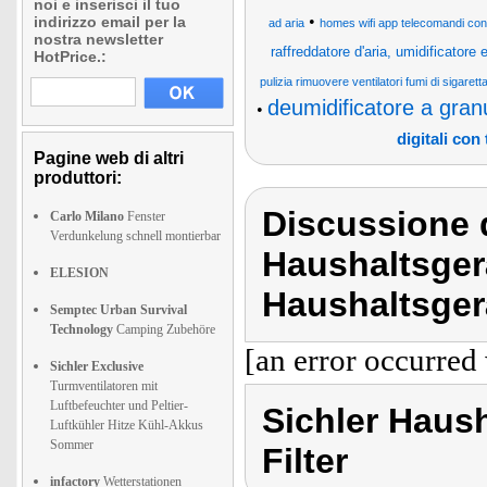
noi e inserisci il tuo
•
indirizzo email per la
ad aria
homes wifi app telecomandi controll
nostra newsletter
raffreddatore d'aria, umidificatore e f
HotPrice.:
pulizia rimuovere ventilatori fumi di sigarett
deumidificatore a granul
•
digitali con
Pagine web di altri
produttori:
Discussione d
Carlo Milano
Fenster
Verdunkelung schnell montierbar
Haushaltsger
ELESION
Haushaltsgerä
Semptec Urban Survival
Technology
Camping Zubehöre
[an error occurred 
Sichler Exclusive
Turmventilatoren mit
Luftbefeuchter und Peltier-
Sichler Haush
Luftkühler Hitze Kühl-Akkus
Sommer
Filter
infactory
Wetterstationen