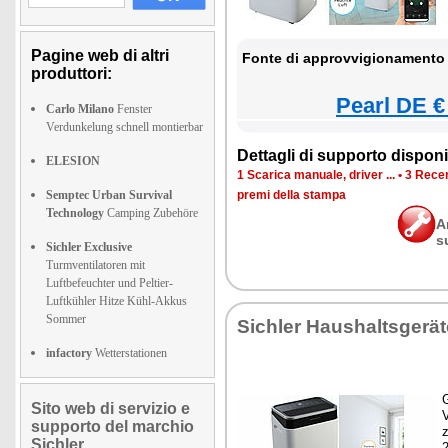
Pagine web di altri
Fonte di approvvigionamento 
produttori:
Pearl DE €
Carlo Milano
Fenster
Verdunkelung schnell montierbar
Dettagli di supporto disponib
ELESION
1 Scarica manuale, driver ...
•
3 Recen
Semptec Urban Survival
premi della stampa
Technology
Camping Zubehöre
A
s
Sichler Exclusive
Turmventilatoren mit
Luftbefeuchter und Peltier-
Luftkühler Hitze Kühl-Akkus
Sommer
Sichler Haushaltsgerät
infactory
Wetterstationen
G
Sito web di servizio e
supporto del marchio
z
Sichler