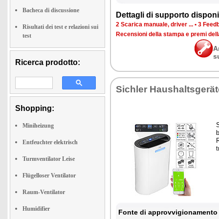
Bacheca di discussione
Dettagli di supporto disponib
2 Scarica manuale, driver ...
•
3 Feedb
Risultati dei test e relazioni sui
Recensioni della stampa e premi del
test
A
s
Ricerca prodotto:
Sichler Haushaltsgerät
Shopping:
Miniheizung
Entfeuchter elektrisch
t
Turmventilator Leise
Flügelloser Ventilator
Raum-Ventilator
Humidifier
Fonte di approvvigionamento 