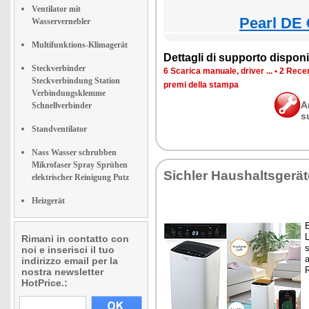
Ventilator mit
Pearl DE 
Wasservernebler
Multifunktions-Klimagerät
Dettagli di supporto disponib
Steckverbinder
6 Scarica manuale, driver ...
•
2 Recen
Steckverbindung Station
premi della stampa
Verbindungsklemme
A
Schnellverbinder
s
Standventilator
Nass Wasser schrubben
Mikrofaser Spray Sprühen
Sichler Haushaltsgerät
elektrischer Reinigung Putz
Heizgerät
E
L
Rimani in contatto con
noi e inserisci il tuo
indirizzo email per la
nostra newsletter
HotPrice.: