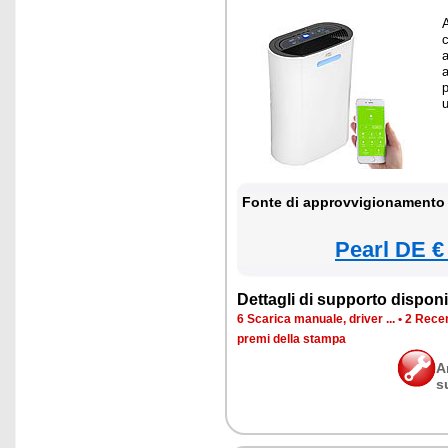
c
a
p
Fonte di approvvigionamento 
Pearl DE €
Dettagli di supporto disponib
6 Scarica manuale, driver ...
•
2 Recen
premi della stampa
A
s