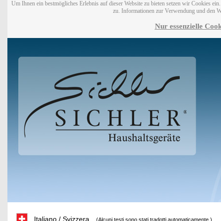
Um Ihnen ein bestmögliches Erlebnis auf dieser Website zu bieten setzen wir Cookies ei
zu. Informationen zur Verwendung und den W
Nur essenzielle Cook
Italiano / Svizzera
(Alcuni testi sono stati tradotti automaticamente.)