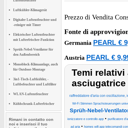
Luftentfeuchter
Luftkühler-Klimagerät
Prezzo di Vendita Cons
Digitaler Luftentfeuchter und
-reiniger mit Timer
Fonte di approvvigi
Elektrischer Luftentfeuchter
mit Lufterfrischer-Funktion
PEARL € 9
Germania
Sprüh-Nebel-Ventilator für
den Außenbereich
PEARL € 9,9
Austria
Monoblock-Klimaanlage, auch
für Outdoor-Montage
Temi relativi
3in1-Tisch-Luftkühler, -
asciugatrice 
Luftbefeuchter und Luftfilter
WLAN-Luftentfeuchter
raffreddatore d'aria con oscillazione, 
Kühlschrank-Lufterfrischer
Wi-Fi Stimmen Sprachsteuerungen univ
Sprüh-Nebel-Ventilato
•
Rimani in contatto con
ionizzatore e controllo app
purificatore d'
noi e inserisci il tuo
•
ad aria
homes wifi app telecomandi controll