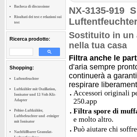
Bacheca di discussione
NX-3135-919
S
Risultati dei test e relazioni sui
Luftentfeuchte
test
Sostituito in un
Ricerca prodotto:
nella tua casa
Filtra anche le part
d'aria sempre pronto 
Shopping:
continuerà a garantir
Luftentfeuchter
respirare liberament
Luftkühler mit Oszillation,
Accessori originali p
Ionisator und 12-Volt-Kfz-
250.app
Adapter
Filtra spore di muff
Peltier-Luftkühler,
Luftbefeuchter und -reiniger
e molto altro.
mit Ionisator
Può aiutare chi soffre
Nachfüllbarer Granulat-