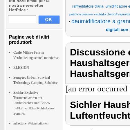
indirizzo email per la
nostra newsletter
raffreddatore d'aria, umidificatore e f
HotPrice.:
pulizia rimuovere ventilatori fumi di sigarett
deumidificatore a granul
•
digitali con
Pagine web di altri
produttori:
Discussione d
Carlo Milano
Fenster
Verdunkelung schnell montierbar
Haushaltsger
ELESION
Haushaltsgerä
Semptec Urban Survival
Technology
Camping Zubehöre
[an error occurred 
Sichler Exclusive
Turmventilatoren mit
Sichler Haush
Luftbefeuchter und Peltier-
Luftkühler Hitze Kühl-Akkus
Luftentfeuch
Sommer
infactory
Wetterstationen