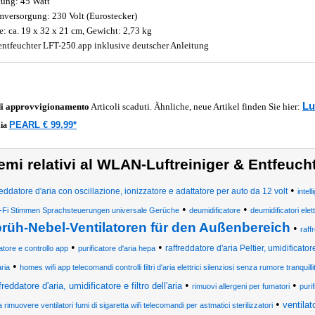
tung: 45 Watt
mversorgung: 230 Volt (Eurostecker)
: ca. 19 x 32 x 21 cm, Gewicht: 2,73 kg
entfeuchter LFT-250.app inklusive deutscher Anleitung
Lu
di approvvigionamento
Articoli scaduti. Ähnliche, neue Artikel finden Sie hier:
PEARL € 99,99*
ia
emi relativi al WLAN-Luftreiniger & Entfeuch
•
reddatore d'aria con oscillazione, ionizzatore e adattatore per auto da 12 volt
inte
•
•
-Fi Stimmen Sprachsteuerungen universale Gerüche
deumidificatore
deumidificatori elet
rüh-Nebel-Ventilatoren für den Außenbereich
•
raff
•
•
raffreddatore d'aria Peltier, umidificator
atore e controllo app
purificatore d'aria hepa
•
ria
homes wifi app telecomandi controlli filtri d'aria elettrici silenziosi senza rumore tranquilli
•
•
freddatore d'aria, umidificatore e filtro dell'aria
rimuovi allergeni per fumatori
purif
•
ventilat
a rimuovere ventilatori fumi di sigaretta wifi telecomandi per astmatici sterilizzatori