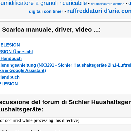
umidificatore a granuli ricaricabile
•
•
d
deumidificatore elettrico
raffreddatori d'aria co
•
digitali con timer
) Scarica manuale, driver, video ...:
_ELESION
SION-Übersicht
_Handbuch
ienungsanleitung (NX3291 - Sichler Haushaltsgeräte 2in1-Luftrei
xa & Google Assistant)
Handbuch
_ELESION
scussione del forum di Sichler Haushaltsger
ushaltsgeräte:
ror occurred while processing this directive]