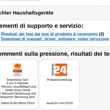
chler Haushaltsgeräte
ementi di supporto e servizio:
Risultati dei test dai test di prodotto & recensioni
(2)
Download di manuali, driver, software, video istruzione
mmenti sulla pressione, risultati dei te
Bewertung "gut"
Produktvorstellung
4 von 5 Hämmer
+ Kleines, unauffälliges und
relativ leises Gerät
+ Manuelle Bedienung und
bequeme Steuerung über
App möglich
selbst ist der Mann 05/19
neues24.com 03/19
+ Überzeugender
Wasserentzug