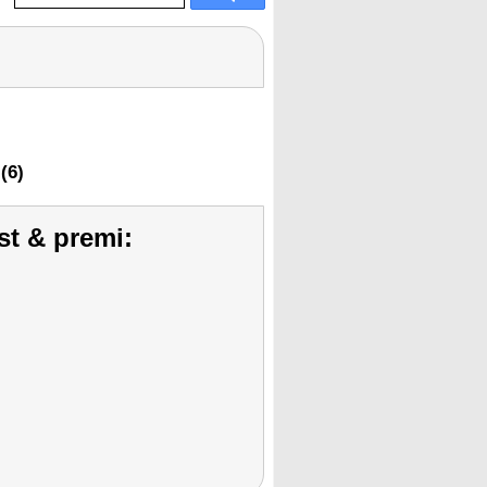
(6)
st & premi: