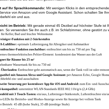
rt auf Ihr Sprachkommando:
Mit wenigen Klicks in den entsprechende
Service von Amazon und vom Google Assistant. Schon schalten Sie Ihr
befehl ein und aus.
nicht im Betrieb:
Mit gerade einmal 45 Dezibel auf höchster Stufe ist I
en. So verwenden Sie ihn auch z.B. im Schlafzimmer, ohne gestört zu 
l für Keller, Bad und feuchte Wohnräume
reiniger-Funktion mit 2-Stärkestufen
-Luftfilter:
optimale Luftreinigung für Allergiker und Asthmatiker
entfeuchter-Funktion zuschaltbar:
entfeuchtet um bis zu 750 ml pro Tag
rnes thermoelektrisches Peltier-Element: kondensiert das Wasser aus der Luft
gnet für Räume bis 25 m²
ehmbarer Wassertank für bis zu 750 ml
 Überlaufen:
Entfeuchter geht automatisch aus, wenn der Tank voll ist oder entn
atibel mit Amazon Alexa und Google Assistant:
per Amazon Echo, Google Home 
chbefehl ein- und ausschalten
weite Steuerung per kostenloser App für iOS und Android:
zum Ein- und Ausscha
-kompatibel:
unterstützt WLAN-Standards IEEE 802.11b/g/n (2,4 GHz)
enfeld mit 3 Touch-Tasten:
ein/aus, Luftreiniger-Stärkestufe, Luftentfeuchter ein/a
us-LEDs für Betriebs- und Modus-Anzeige sowie für Anzeige bei vollem Tank
er Betrieb: 45 dB (hohe Stufe), 35 dB (niedrige Stufe)