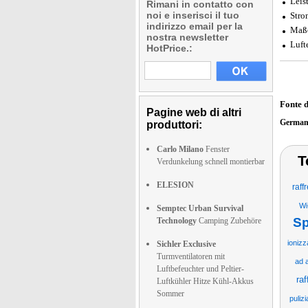
Leis
Rimani in contatto con
noi e inserisci il tuo
Stro
indirizzo email per la
Maße
nostra newsletter
Luft
HotPrice.:
Fonte 
Pagine web di altri
German
produttori:
Carlo Milano
Fenster
T
Verdunkelung schnell montierbar
ELESION
raff
Wi
Semptec Urban Survival
Sp
Technology
Camping Zubehöre
ionizz
Sichler Exclusive
Turmventilatoren mit
ad a
Luftbefeuchter und Peltier-
raf
Luftkühler Hitze Kühl-Akkus
Sommer
pulizi