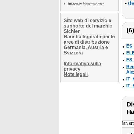
de
•
infactory
Wetterstationen
Sito web di servizio e
supporto del marchio
(6
Sichler
Haushaltsgeräte per le
aree di distribuzione
ES
Germania, Austria e
Svizzera
ELE
ES
Informativa sulla
Bed
privacy
Ale
Note legali
IT_
IT
Di
Ha
[an er