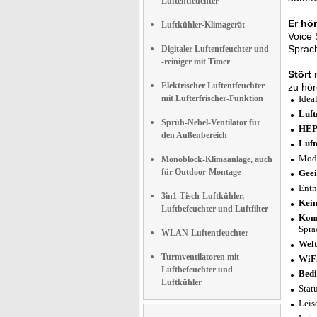
Luftentfeuchter
Er hö
Luftkühler-Klimagerät
Voice 
Sprach
Digitaler Luftentfeuchter und
-reiniger mit Timer
Stört 
Elektrischer Luftentfeuchter
zu hör
mit Lufterfrischer-Funktion
Idea
Luft
Sprüh-Nebel-Ventilator für
HEPA
den Außenbereich
Luft
Mode
Monoblock-Klimaanlage, auch
für Outdoor-Montage
Geei
Entn
3in1-Tisch-Luftkühler, -
Kein
Luftbefeuchter und Luftfilter
Komp
Spra
WLAN-Luftentfeuchter
Welt
Turmventilatoren mit
WiFi
Luftbefeuchter und
Bedi
Luftkühler
Stat
Leis