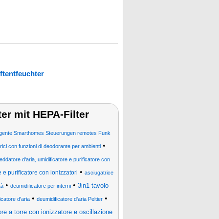
ftentfeuchter
ter mit HEPA-Filter
lligente Smarthomes Steuerungen remotes Funk
•
trici con funzioni di deodorante per ambienti
reddatore d'aria, umidificatore e purificatore con
•
e e purificatore con ionizzatori
asciugatrice
•
•
3in1 tavolo
tà
deumidificatore per interni
•
•
icatore d'aria
deumidificatore d'aria Peltier
ore a torre con ionizzatore e oscillazione