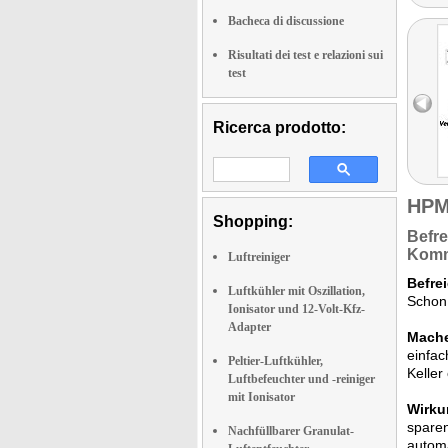
Bacheca di discussione
Risultati dei test e relazioni sui
test
Ricerca prodotto:
HPM
Shopping:
Befre
Kom
Luftreiniger
Befre
Luftkühler mit Oszillation,
Schon 
Ionisator und 12-Volt-Kfz-
Adapter
Mache
einfac
Peltier-Luftkühler,
Keller
Luftbefeuchter und -reiniger
mit Ionisator
Wirku
sparen
Nachfüllbarer Granulat-
automa