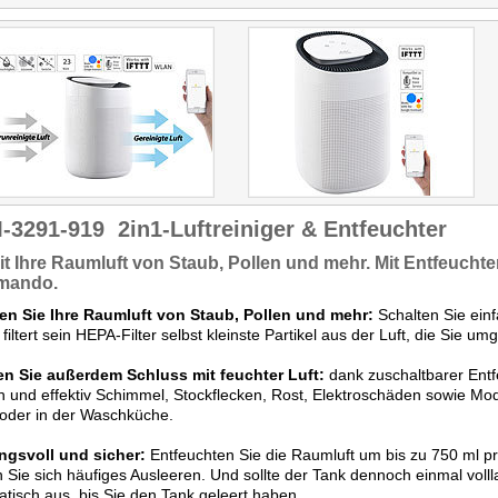
-3291-919
2in1-Luftreiniger & Entfeuchter
it Ihre Raumluft von Staub, Pollen
und mehr. Mit
Entfeuchte
mando
.
ien Sie Ihre Raumluft von Staub, Pollen und mehr:
Schalten Sie einf
filtert sein HEPA-Filter selbst kleinste Partikel aus der Luft, die Sie umg
n Sie außerdem Schluss mit feuchter Luft:
dank zuschaltbarer Entf
h und effektiv Schimmel, Stockflecken, Rost, Elektroschäden sowie Mo
 oder in der Waschküche.
ngsvoll und sicher:
Entfeuchten Sie die Raumluft um bis zu 750 ml 
 Sie sich häufiges Ausleeren. Und sollte der Tank dennoch einmal vollla
tisch aus, bis Sie den Tank geleert haben.