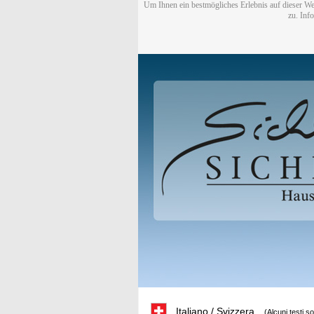
Um Ihnen ein bestmögliches Erlebnis auf dieser We
zu. Inf
Italiano / Svizzera
(Alcuni testi s