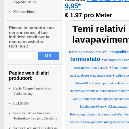
App-Steuerung
9,95*
Nähmaschinen
€ 1.97 pro Meter
Temi relativi
Rimani in contatto con
noi e inserisci il tuo
lavapaviment
indirizzo email per la
nostra newsletter
HotPrice.:
robot aspirapolvere wifi, compatibi
termostato
•
aspirapolvere come
•
aspirapolvere ricaricabile
Putzroboter
Pagine web di altri
•
aspirapolvere e lavapavimenti
pulitore p
produttori:
•
Tablet-PCs
robot per pulizia finest
Carlo Milano
Fensterfolien
Netzwerke drahtlose automatische Smart
Verdunkelung
wlan, compatibile con google assistant e 
ELESION
•
Staubsaug-Hilfen
Vollautomatisc
Semptec Urban Survival
Reinigungsroboter mit Saug- und Wischfu
Technology
Camping Zubehöre
Connected Navigierende Allergien steuerba
Sichler Exclusive
Luftkühler mit