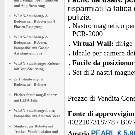
mit 2-seitiger Sprühfunktion
und App-Steuerung
risparmiati la fatica 
pulizia.
WLAN-Staubsaug- &
Bodenwisch-Roboter mit 4-
Nastro magnetico pe
Phasen-Reinigung
PCR-2000
WLAN-Staubsaug- &
Virtual Wall:
dirige 
Bodenwisch-Roboter,
kompatibel mit Google
Ideale per camere de
Assistant und Siri
Facile da posizionar
WLAN-Staubsauger-Roboter
mit App-Steuerung
Set di 2 nastri magne
2in1-Staubsaug- &
Bodenwisch-Roboter
Flacher Staubsaug-Roboter
Prezzo di Vendita Cons
mit HEPA-Filter
WLAN-Staubsaugroboter,
Fonte di approvvigi
kompatibel mit Amazon Alexa
4022107318778
/ B0
Staubsauger-Roboter mit
PEARL € 5,9
Trocken-Wischfunktion und
Austria