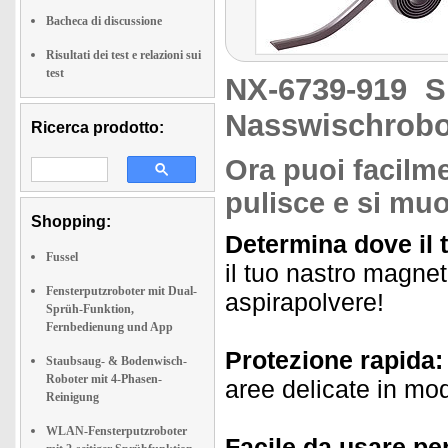
Bacheca di discussione
Risultati dei test e relazioni sui
test
NX-6739-919
S
Nasswischrobo
Ricerca prodotto:
Ora puoi facilme
pulisce e si mu
Shopping:
Determina dove il 
Fussel
il tuo nastro magnet
Fensterputzroboter mit Dual-
aspirapolvere!
Sprüh-Funktion,
Fernbedienung und App
Protezione rapida:
Staubsaug- & Bodenwisch-
Roboter mit 4-Phasen-
aree delicate in mo
Reinigung
WLAN-Fensterputzroboter
Facile da usare per