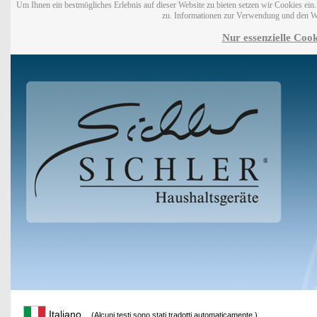
Um Ihnen ein bestmögliches Erlebnis auf dieser Website zu bieten setzen wir Cookies ei
zu. Informationen zur Verwendung und den W
Nur essenzielle Cook
Italiano
(Alcuni testi sono stati tradotti automaticamente.)