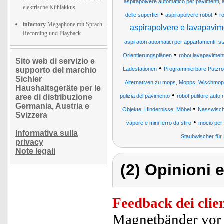
aspirapolvere automatico per pavimenti, an
elektrische Kühlakkus
•
•
delle superfici
aspirapolvere robot
r
infactory
Megaphone mit Sprach-
aspirapolvere e lavapavime
Recording und Playback
aspiratori automatici per appartamenti, stanz
•
Orientierungsplänen
robot lavapaviment
Sito web di servizio e
•
supporto del marchio
Ladestationen
Programmierbare Putzro
Sichler
Alternativen zu mops, Mopps, Wischmo
Haushaltsgeräte per le
•
aree di distribuzione
pulizia del pavimento
robot pulitore auto r
Germania, Austria e
•
Objekte, Hindernisse, Möbel
Nasswisch
Svizzera
•
vapore e mini ferro da stiro
mocio per
Informativa sulla
Staubwischer für
privacy
Note legali
(2) Opinioni e
Feedback dei clien
Magnetbänder vor