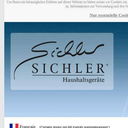
Um Ihnen ein bestmögliches Erlebnis auf dieser Website zu bieten setzen wir Cookies ei
zu. Informationen zur Verwendung und den W
Nur essenzielle Cook
Français
(Certains textes ont été traduits automatiquement.)