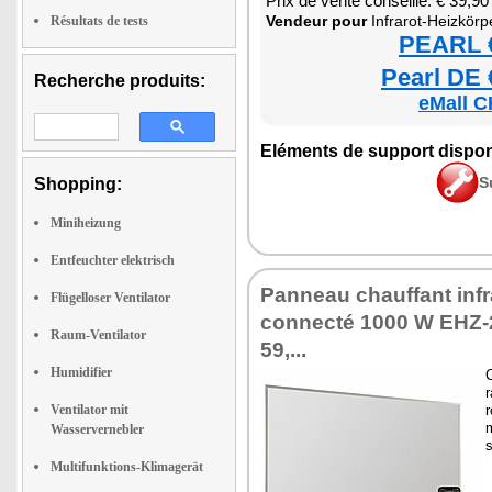
Prix de vente conseillé: € 39,90
Ven­deur pour
Infra­rot-Heizkörp
Résultats de tests
PEARL €
Pearl DE 
Recherche produits:
eMall C
Elé­ments de sup­port dis­po­
S
Shopping:
Miniheizung
Entfeuchter elektrisch
Pan­neau chauf­fant inf
Flügelloser Ventilator
connecté 1000 W EHZ-2
Raum-Ventilator
59,...
Humidifier
C
r
Ventilator mit
r
m
Wasservernebler
s
Multifunktions-Klimagerät