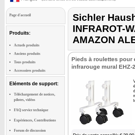
Sichler Haus
Page d'accueil
INFRAROT-W
Produits:
AMAZON ALE
Actuels produits
Anciens produits
Pieds à rou­lettes pour
Tous produits
infra­rouge mural EHZ-20
Accessoires produits
V
Eléments de support:
é
d
Téléchargement de notices,
m
pilotes, vidéos
FAQ service technique
Expériences, Contributions
Forum de discussion