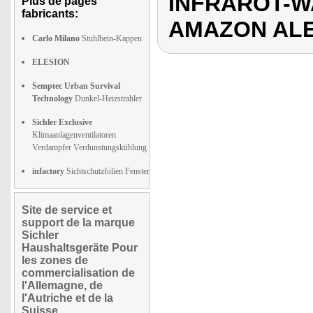
INFRAROT-W
Plus de pages
fabricants:
AMAZON ALE
Carlo Milano
Stuhlbein-Kappen
ELESION
Semptec Urban Survival
Technology
Dunkel-Heizstrahler
Sichler Exclusive
Klimaanlagenventilatoren
Verdampfer Verdunstungskühlung
infactory
Sichtschutzfolien Fenster
Site de service et
support de la marque
Sichler
Haushaltsgeräte Pour
les zones de
commercialisation de
l'Allemagne, de
l'Autriche et de la
Suisse