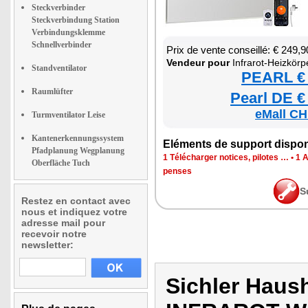
Steckverbinder
Steckverbindung Station
Verbindungsklemme
Schnellverbinder
Prix de vente conseillé: € 249,9
Ven­deur pour
Infra­rot-Heizkörp
Standventilator
PEARL € 
Raumlüfter
Pearl DE €
eMall CH
Turmventilator Leise
Kantenerkennungssystem
Elé­ments de sup­port dis­po­
Pfadplanung Wegplanung
1 Télé­char­ger notices, pilotes …
•
1 
Oberfläche Tuch
penses
S
Restez en contact avec
nous et indiquez votre
adresse mail pour
recevoir notre
newsletter:
Sichler Haus