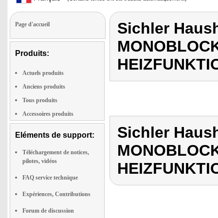
Sichler Haus
Page d'accueil
MONOBLOCK
Produits:
HEIZFUNKTI
Actuels produits
Anciens produits
Tous produits
Accessoires produits
Sichler Haus
Eléments de support:
MONOBLOCK
Téléchargement de notices,
pilotes, vidéos
HEIZFUNKTI
FAQ service technique
Expériences, Contributions
Forum de discussion