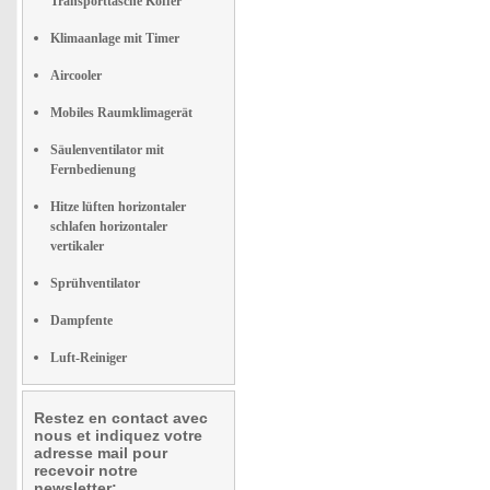
Transporttasche Koffer
Klimaanlage mit Timer
Aircooler
Mobiles Raumklimagerät
Säulenventilator mit
Fernbedienung
Hitze lüften horizontaler
schlafen horizontaler
vertikaler
Sprühventilator
Dampfente
Luft-Reiniger
Restez en contact avec
nous et indiquez votre
adresse mail pour
recevoir notre
newsletter: