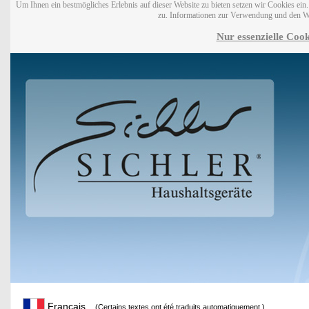
Um Ihnen ein bestmögliches Erlebnis auf dieser Website zu bieten setzen wir Cookies ei
zu. Informationen zur Verwendung und den W
Nur essenzielle Cook
Français
(Certains textes ont été traduits automatiquement.)