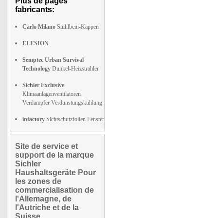
Plus de pages
fabricants:
Carlo Milano
Stuhlbein-Kappen
ELESION
Semptec Urban Survival
Technology
Dunkel-Heizstrahler
Sichler Exclusive
Klimaanlagenventilatoren
Verdampfer Verdunstungskühlung
infactory
Sichtschutzfolien Fenster
Site de service et
support de la marque
Sichler
Haushaltsgeräte Pour
les zones de
commercialisation de
l'Allemagne, de
l'Autriche et de la
Suisse