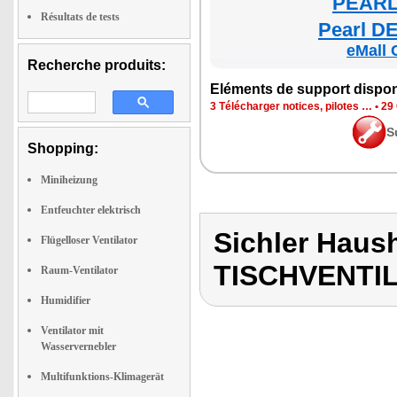
PEARL 
Résultats de tests
Pearl DE
eMall 
Recherche produits:
Elé­ments de sup­port dis­po­
3 Télé­char­ger notices, pilotes …
•
29 
S
Shopping:
Miniheizung
Entfeuchter elektrisch
Sichler Haus
Flügelloser Ventilator
TISCHVENTI
Raum-Ventilator
Humidifier
Ventilator mit
Wasservernebler
Multifunktions-Klimagerät