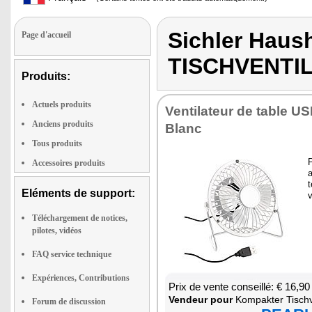
Sichler Haus
Page d'accueil
TISCHVENTI
Produits:
Actuels produits
Ven­ti­la­teur de table 
Anciens produits
Blanc
Tous produits
P
Accessoires produits
t
Eléments de support:
Téléchargement de notices,
pilotes, vidéos
FAQ service technique
Expériences, Contributions
Prix de vente conseillé: € 16,90
Ven­deur pour
Kom­pak­ter Tisch­ven
Forum de discussion