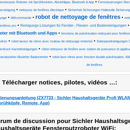
•
ensterputz-Roboter mit Sprühfunktion, Abziehlippe, Bluetooth & App
Fernsteuerungen Steck
•
•
asreinigung
nettoyeur de fenêtres électrique
Sicherheit Sicherungen Halteseile Sicherun
robot de nettoyage de fenêtres
•
•
•
oyage
télécommande
nett
•
Reinigungs-Lösungen für Fenster-, Fliesen- und Bodenreinigungen
fenêtres pro
•
oter mit Bluetooth und Apps
fonctions de pulvérisation nettoyant pour fenêtre
•
•
vitres
robot laveur de vitres avec rouleau de nettoyage motorisé
Solarpanelreinigungen 
•
erdruck Kachelreinigungen
robot nettoyeur de fenêtre avec station de puissance et applica
•
terabzieher Abzieher Badezimmer
robot lave-vitres avec fonction double pulvérisation, t
de fenêtres
) Télécharger notices, pilotes, vidéos …:
ienungsanleitung (ZX7733 - Sichler Haushaltsgeräte Profi WLAN
prühköpfe, Remote, App)
rum de discussion pour Sichler Haushaltsge
ushaltsgeräte Fensterputzroboter WiFi: