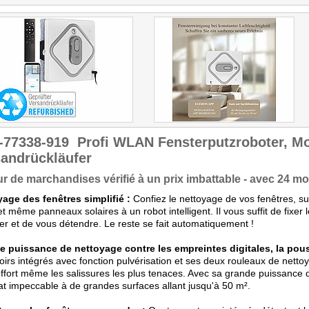
Kaufempfehlung!"
-77338-919
Profi WLAN Fensterputzroboter, Mo
andrückläufer
r de marchandises vérifié à un prix imbattable - avec 24 moi
age des fenêtres simplifié :
Confiez le nettoyage de vos fenêtres, su
et même panneaux solaires à un robot intelligent. Il vous suffit de fixer 
mer et de vous détendre. Le reste se fait automatiquement !
e puissance de nettoyage contre les empreintes digitales, la pouss
oirs intégrés avec fonction pulvérisation et ses deux rouleaux de netto
ffort même les salissures les plus tenaces. Avec sa grande puissance 
at impeccable à de grandes surfaces allant jusqu'à 50 m².