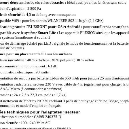
pteurs détectent les bords et les obstacles :
idéal aussi pour les fenêtres sans cadre
sion d'aspiration : 2.800 Pa
e de sécurité
de 4,5 m de long avec mousqueton
atible WiFi : pour les normes WLAN IEEE 802.11b/g/n (2,4 GHz)
ication gratuite "ELESION" pour iOS et Android :
pour contrôler via smartphone
atible avec le système Smart-Life :
Les appareils ELESION ainsi que les appareil
n système Smarthome si souhaité
on de démarrage éclairé par LED : signale le mode de fonctionnement et la batterie 
ure de courant)
née pour un placement facile sur les surfaces
ds en microfibre : 40 % éthylène, 30 % polyester, 30 % nylon
au sonore en fonctionnement : 63 dB
ommation électrique : 90 watts
entation de secours par batterie Li-Ion de 650 mAh pour jusqu'à 25 min d'autonomi
entation : adaptateur secteur 230 V avec câble de 4 m (également pour charger la ba
 AAA / Micro (à commander séparément)
nsions : 24 x 7,5 x 22,3 cm, poids : 1,7 kg
t nettoyeur de fenêtres PR-330 incluant 3 pads de nettoyage et de polissage, adaptat
commande et mode d'emploi en français
es techniques pour l'adaptateur secteur
tification du modèle : GM95-240375-D
ion d'entrée : 100 - 240 Volts AC
uence du courant alternatif d'entrée : 50/60 Hz