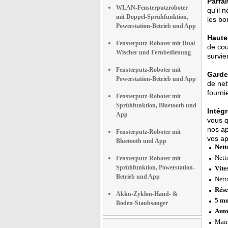
Parfai
WLAN-Fensterputzroboter
qu'il 
mit Doppel-Sprühfunktion,
les bo
Powerstation-Betrieb und App
Haute 
Fensterputz-Roboter mit Dual
de cou
Wischer und Fernbedienung
survie
Fensterputz-Roboter mit
Garde
Powerstation-Betrieb und App
de net
fourni
Fensterputz-Roboter mit
Sprühfunktion, Bluetooth und
Intég
App
vous q
nos ap
Fensterputz-Roboter mit
vos a
Bluetooth und App
Nett
Nett
Fensterputz-Roboter mit
Sprühfunktion, Powerstation-
Vite
Betrieb und App
Nett
Rése
Akku-Zyklon-Hand- &
5 mo
Boden-Staubsauger
Auto
Main