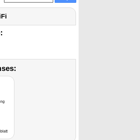
iFi
:
nses:
ung
blatt