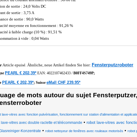
ion de sortie : 24,0 Volts DC
ant de sortie : 3,75 A
sance de sortie : 90,0 Watts
cacité moyenne en fonctionnement : 91,26 %
cacité à faible charge (10 %) : 91,51 %
ommation à vide : 0,04 Watts
Fensterputzroboter
r
Article epuisé. Ähnliche, neue Artikel finden Sie hier:
PEARL € 202,39*
gne
EAN:
4022107462433
/
B0FF4S749P;
PEARL € 202,39*
eMall CHF 239.95*
he
;
Suisse
uage de mots autour du sujet Fensterputzer,
ensterroboter
t lave-vitres avec fonction pulvérisation, fonctionnement sur station d'alimentation et applicati
•
robot lave-vitres avec foncti
 lave-vitres avec double raclette et télécommande
•
•
Glasreiniger-Konzentrate
robot nettoyeur de fenêtres avec rouleaux motorisés
robot 