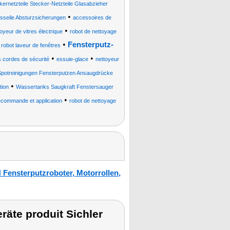
ernetzteile Stecker-Netzteile Glasabzieher
•
gsseile Absturzsicherungen
accessoires de
•
oyeur de vitres électrique
robot de nettoyage
•
•
Fensterputz-
robot laveur de fenêtres
•
•
s cordes de sécurité
essuie-glace
nettoyeur
Spotreinigungen Fensterputzen Ansaugdrücke
•
tion
Wassertanks Saugkraft Fenstersauger
•
élécommande et application
robot de nettoyage
 Fensterputzroboter, Motorrollen,
räte produit Sichler