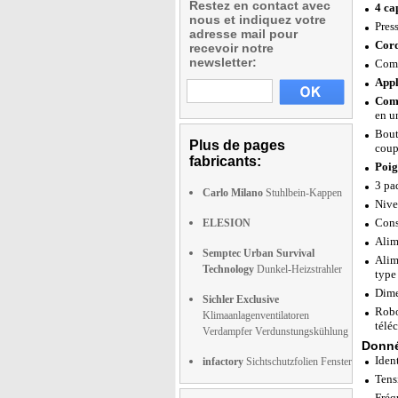
Restez en contact avec
4 ca
nous et indiquez votre
Pres
adresse mail pour
Cord
recevoir notre
newsletter:
Comp
Appl
Comp
en u
Bout
Plus de pages
coup
fabricants:
Poig
3 pa
Carlo Milano
Stuhlbein-Kappen
Nive
Cons
ELESION
Alim
Semptec Urban Survival
Alim
Technology
Dunkel-Heizstrahler
type
Dime
Sichler Exclusive
Robo
Klimaanlagenventilatoren
télé
Verdampfer Verdunstungskühlung
Donné
Iden
infactory
Sichtschutzfolien Fenster
Tens
Fréq