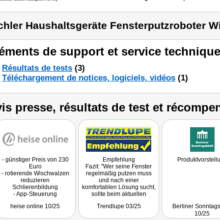
chler Haushaltsgeräte Fensterputzroboter W
éments de support et service technique
Résultats de tests
(3)
Téléchargement de notices, logiciels, vidéos
(1)
is presse, résultats de test et récompe
- günstiger Preis von 230
Empfehlung
Produktvorstell
Euro
Fazit: "Wer seine Fenster
- rotierende Wischwalzen
regelmäßig putzen muss
reduzieren
und nach einer
Schlierenbildung
komfortablen Lösung sucht,
- App-Steuerung
sollte beim aktuellen
Preisangebot definitiv
heise online 10/25
Trendlupe 03/25
Berliner Sonntags
zuschlagen. Der PR-330 ist
10/25
eine klare