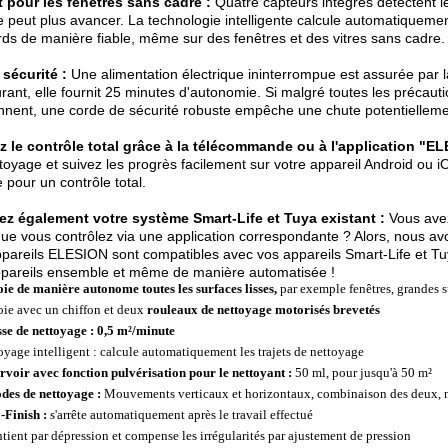
t pour les fenêtres sans cadre :
Quatre capteurs intégrés détectent le
ne peut plus avancer. La technologie intelligente calcule automatiqueme
rds de manière fiable, même sur des fenêtres et des vitres sans cadre.
sécurité :
Une alimentation électrique ininterrompue est assurée par l
rant, elle fournit 25 minutes d'autonomie. Si malgré toutes les précaut
nnent, une corde de sécurité robuste empêche une chute potentiellem
z le contrôle total grâce à la télécommande ou à l'application "EL
toyage et suivez les progrès facilement sur votre appareil Android ou 
e pour un contrôle total.
rez également votre système Smart-Life et Tuya existant :
Vous avez
ue vous contrôlez via une application correspondante ? Alors, nous a
pareils ELESION sont compatibles avec vos appareils Smart-Life et Tuy
ppareils ensemble et même de manière automatisée !
oie de manière autonome toutes les surfaces lisses,
par exemple fenêtres, grandes s
oie avec un chiffon et deux
rouleaux de nettoyage motorisés brevetés
sse de nettoyage : 0,5 m²/minute
oyage intelligent : calcule automatiquement les trajets de nettoyage
rvoir avec fonction pulvérisation pour le nettoyant :
50 ml, pour jusqu'à 50 m²
des de nettoyage :
Mouvements verticaux et horizontaux, combinaison des deux, n
-Finish :
s'arrête automatiquement après le travail effectué
tient par dépression et compense les irrégularités par ajustement de pression