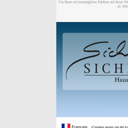
Um Ihnen ein bestmögliches Erlebnis auf dieser We
zu. Inf
Français
(Certains textes ont été t