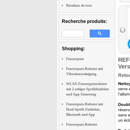
Résultats de tests
Recherche produits:
Shopping:
REF
Fensterputz
Vers
Fensterputz-Roboter mit
Vibrationsreinigung
Retou
Nettoy
WLAN-Fensterputzroboter
verre 
mit 2-seitiger Sprühfunktion
l'allu
und App-Steuerung
Fensterputz-Roboter mit
Doubl
Dual-Sprüh-Funktion,
réserv
Bluetooth und App
sans e
un écl
Fensterputz-Roboter