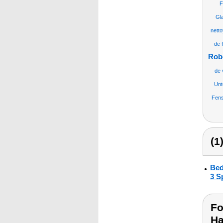
F
Gl
nett
de 
Rob
de 
Unt
Fens
(1
Bed
3 S
Fo
Ha