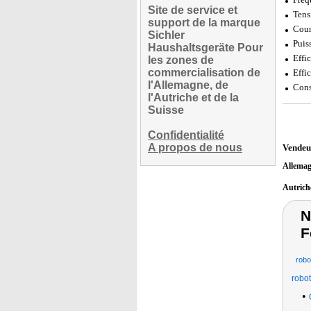
Site de service et
Tens
support de la marque
Cour
Sichler
Puis
Haushaltsgeräte Pour
Effi
les zones de
commercialisation de
Effi
l'Allemagne, de
Cons
l'Autriche et de la
Suisse
Confidentialité
A propos de nous
Vendeu
Allema
Autric
N
F
robo
robot
•