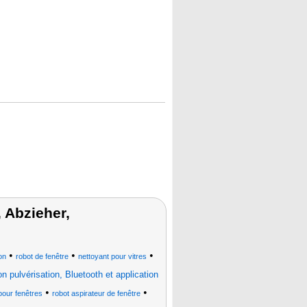
 Abzieher,
•
•
•
on
robot de fenêtre
nettoyant pour vitres
on pulvérisation, Bluetooth et application
•
•
pour fenêtres
robot aspirateur de fenêtre