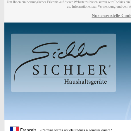
Um Ihnen ein bestmögliches Erlebnis auf dieser Website zu bieten setzen wir Cookies ei
zu. Informationen zur Verwendung und den W
Nur essenzielle Cook
Français
(Certains textes ont été traduits automatiquement.)