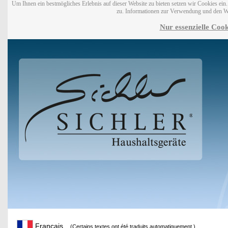
Um Ihnen ein bestmögliches Erlebnis auf dieser Website zu bieten setzen wir Cookies ei
zu. Informationen zur Verwendung und den W
Nur essenzielle Cook
Français
(Certains textes ont été traduits automatiquement.)