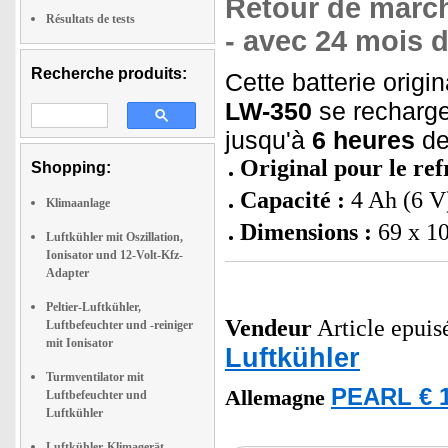
Retour de march
Résultats de tests
- avec 24 mois d
Recherche produits:
Cette batterie origi
LW-350
se recharge
jusqu'à
6 heures
de
Original pour le ref
Shopping:
Capacité :
4 Ah (6 V
Klimaanlage
Dimensions :
69 x 10
Luftkühler mit Oszillation,
Ionisator und 12-Volt-Kfz-
Adapter
Peltier-Luftkühler,
Vendeur
Article epuisé
Luftbefeuchter und -reiniger
mit Ionisator
Luftkühler
Turmventilator mit
PEARL € 1
Allemagne
Luftbefeuchter und
Luftkühler
Luftkühler-Klimagerät