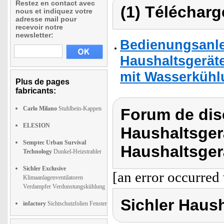
Restez en contact avec
(1) Télécharg
nous et indiquez votre
adresse mail pour
recevoir notre
newsletter:
Bedienungsanle
Haushaltsgeräte
mit Wasserkühl
Plus de pages
fabricants:
Carlo Milano
Stuhlbein-Kappen
Forum de dis
ELESION
Haushaltsgerä
Semptec Urban Survival
Haushaltsger
Technology
Dunkel-Heizstrahler
Sichler Exclusive
[an error occurred 
Klimaanlagenventilatoren
Verdampfer Verdunstungskühlung
Sichler Haus
infactory
Sichtschutzfolien Fenster