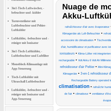
Nuage de mot
3in1-Tisch-Luftwäscher, -
befeuchter und -kühler
Akku-Luftkü
Turmventilator mit
Luftbefeuchter und Peltier-
rafraîchisseur d'air avec évaporateur
Luftkühler
•
Klimageräte als Luft-Befeuchter
refroi
Luftkühler, -befeuchter und -
•
accessoire de climatisation
Tischventil
reiniger mit Ionisator
d'air, humidificateur et purificateur avec i
3in1-Tisch-Luftkühler, -
•
ionisateurs
Klima-Lüfter mit integrier
Luftbefeuchter und Luftfilter
•
rechargeable
Volt Akku 6 Volt Ah Millime
Monoblock-Klimaanlage mit
•
refroidisseur d'air Peltier
Mini-Klima
App-Steuerung
•
3-en-1 refroidisseur d'
Klimageräte
Tisch-Luftkühler mit
Rechargeable Battery operated t
Ultraschall Luftbefeuchter
climatisation
•
rafraîchir humi
Luftkühler, -befeuchter und -
•
•
de l'air
climatiseur
ventilateur d'év
reiniger mit Ionisator und
App-Steuerung
évapor