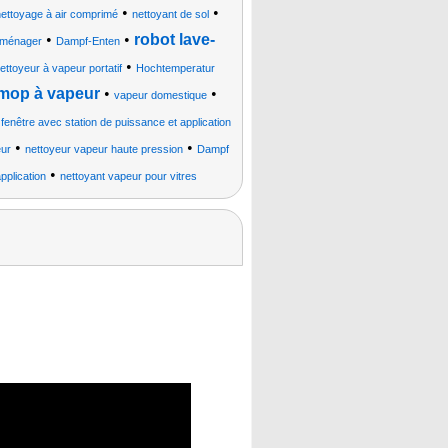
•
•
nettoyage à air comprimé
nettoyant de sol
•
•
robot lave-
e ménager
Dampf-Enten
•
ettoyeur à vapeur portatif
Hochtemperatur
 mop à vapeur
•
•
vapeur domestique
 fenêtre avec station de puissance et application
•
•
eur
nettoyeur vapeur haute pression
Dampf
•
pplication
nettoyant vapeur pour vitres