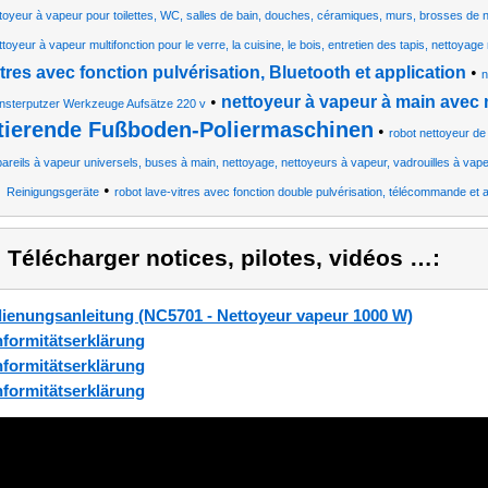
toyeur à vapeur pour toilettes, WC, salles de bain, douches, céramiques, murs, brosses de 
ttoyeur à vapeur multifonction pour le verre, la cuisine, le bois, entretien des tapis, nettoyag
itres avec fonction pulvérisation, Bluetooth et application
•
n
•
nettoyeur à vapeur à main avec
nsterputzer Werkzeuge Aufsätze 220 v
tierende Fußboden-Poliermaschinen
•
robot nettoyeur de
areils à vapeur universels, buses à main, nettoyage, nettoyeurs à vapeur, vadrouilles à vap
•
Reinigungsgeräte
robot lave-vitres avec fonction double pulvérisation, télécommande et a
) Télécharger notices, pilotes, vidéos …:
ienungsanleitung (NC5701 - Nettoyeur vapeur 1000 W)
formitätserklärung
formitätserklärung
formitätserklärung