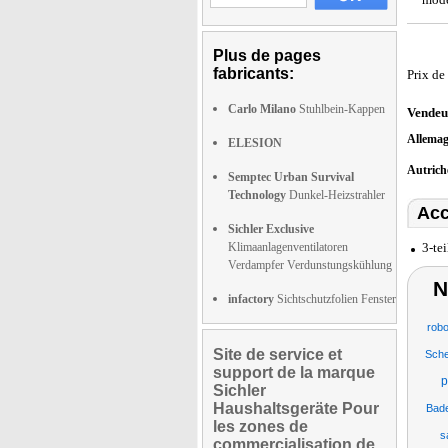
Plus de pages
fabricants:
Prix de
Carlo Milano
Stuhlbein-Kappen
Vendeu
Allema
ELESION
Autric
Semptec Urban Survival
Technology
Dunkel-Heizstrahler
Acc
Sichler Exclusive
Klimaanlagenventilatoren
3-te
Verdampfer Verdunstungskühlung
N
infactory
Sichtschutzfolien Fenster
robo
Site de service et
Sche
support de la marque
p
Sichler
Haushaltsgeräte Pour
Bad
les zones de
s
commercialisation de