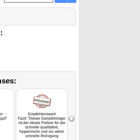
:
nses:
er
Empfehlenswert
Testurteil: "gut" (2,4)
9 v
gut"
Fazit: "Dieser Dampfreiniger
Fazit: 
ist der ideale Partner für die
seine
schnelle qualitative,
Zubehö
hygienische und vor allem
Leistun
schnelle Reinigung
Handli