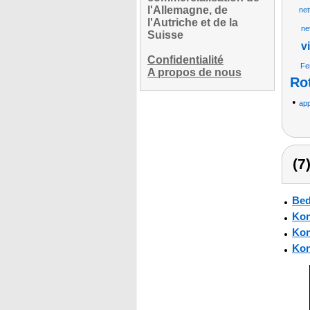
l'Allemagne, de
net
l'Autriche et de la
ne
Suisse
v
Confidentialité
Fe
A propos de nous
Ro
•
app
(7
Bed
Kon
Kon
Kon