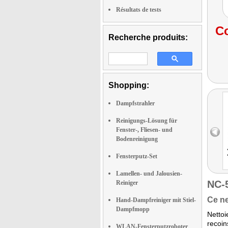
Résultats de tests
Co
Recherche produits:
Shopping:
Dampfstrahler
Reinigungs-Lösung für
Fenster-, Fliesen- und
Bodenreinigung
Fensterputz-Set
Lamellen- und Jalousien-
NC-
Reiniger
Ce ne
Hand-Dampfreiniger mit Stiel-
Dampfmopp
Netto
recoin
WLAN-Fensterputzroboter