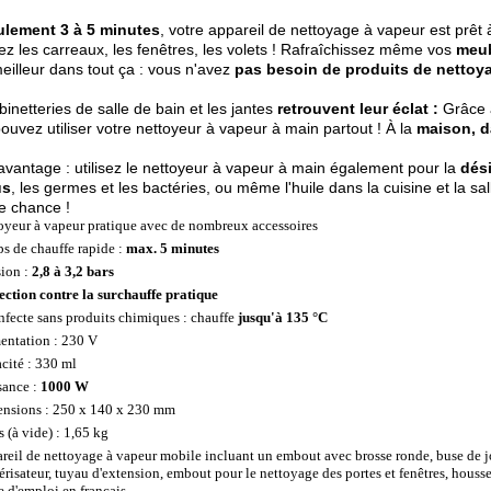
ulement 3 à 5 minutes
, votre appareil de nettoyage à vapeur est prêt à
ez les carreaux, les fenêtres, les volets ! Rafraîchissez même vos
meub
meilleur dans tout ça : vous n'avez
pas besoin de produits de nettoy
binetteries de salle de bain et les jantes
retrouvent leur éclat :
Grâce 
ouvez utiliser votre nettoyeur à vapeur à main partout ! À la
maison, da
avantage : utilisez le nettoyeur à vapeur à main également pour la
dési
us
, les germes et les bactéries, ou même l'huile dans la cuisine et la sa
e chance !
oyeur à vapeur pratique avec de nombreux accessoires
s de chauffe rapide :
max. 5 minutes
sion :
2,8 à 3,2 bars
ection contre la surchauffe pratique
nfecte sans produits chimiques : chauffe
jusqu'à 135 °C
entation : 230 V
cité : 330 ml
sance :
1000 W
nsions : 250 x 140 x 230 mm
s (à vide) : 1,65 kg
reil de nettoyage à vapeur mobile incluant un embout avec brosse ronde, buse de 
érisateur, tuyau d'extension, embout pour le nettoyage des portes et fenêtres, housse
 d'emploi en français.