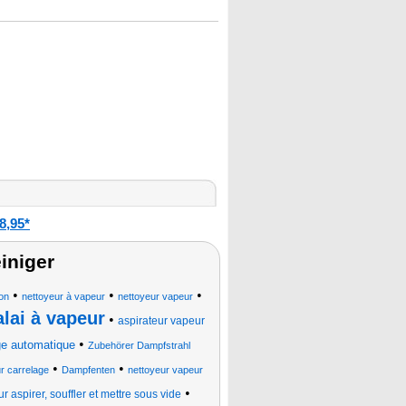
8,95*
iniger
•
•
•
ion
nettoyeur à vapeur
nettoyeur vapeur
alai à vapeur
•
aspirateur vapeur
•
age automatique
Zubehörer Dampfstrahl
•
•
r carrelage
Dampfenten
nettoyeur vapeur
•
ur aspirer, souffler et mettre sous vide