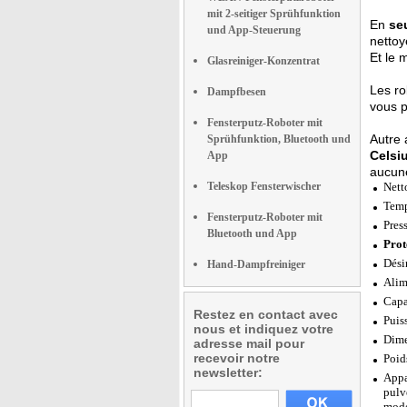
mit 2-seitiger Sprühfunktion
En
se
und App-Steuerung
nettoy
Et le 
Glasreiniger-Konzentrat
Les ro
Dampfbesen
vous p
Fensterputz-Roboter mit
Autre 
Sprühfunktion, Bluetooth und
Celsi
App
aucun
Teleskop Fensterwischer
Nett
Temp
Fensterputz-Roboter mit
Pres
Bluetooth und App
Prot
Dési
Hand-Dampfreiniger
Alim
Capa
Restez en contact avec
Puis
nous et indiquez votre
Dime
adresse mail pour
recevoir notre
Poid
newsletter:
Appa
pulv
mode