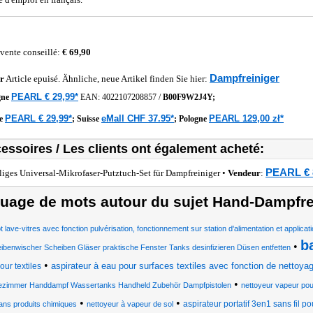
 vente conseillé:
€ 69,90
Dampfreiniger
r
Article epuisé. Ähnliche, neue Artikel finden Sie hier:
PEARL € 29,99*
gne
EAN:
4022107208857
/
B00F9W2J4Y;
PEARL € 29,99*
eMall CHF 37.95*
PEARL 129,00 zł*
he
;
Suisse
;
Pologne
essoires / Les clients ont également acheté:
PEARL € 
iliges Universal-Mikrofaser-Putztuch-Set für Dampfreiniger •
Vendeur
:
uage de mots autour du sujet Hand-Dampfre
t lave-vitres avec fonction pulvérisation, fonctionnement sur station d'alimentation et applicat
b
•
ibenwischer Scheiben Gläser praktische Fenster Tanks desinfizieren Düsen entfetten
•
aspirateur à eau pour surfaces textiles avec fonction de nettoy
our textiles
•
ezimmer Handdampf Wassertanks Handheld Zubehör Dampfpistolen
nettoyeur vapeur pou
•
•
aspirateur portatif 3en1 sans fil po
ans produits chimiques
nettoyeur à vapeur de sol