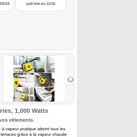
Zuhause. Unsererseits eine
guten 
 04/18
just-one.eu 11/16
VerbraucherWelt.de 12/15
inn
klare Kaufempfehlung."
ies, 1,000 Watts
 vos vêtements.
à vapeur pratique atteint tous les
es tenaces grâce à la vapeur chaude.