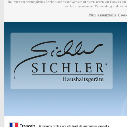
Um Ihnen ein bestmögliches Erlebnis auf dieser Website zu bieten setzen wir Cookies ei
zu. Informationen zur Verwendung und den W
Nur essenzielle Cook
Français
(Certains textes ont été traduits automatiquement.)