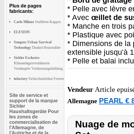
*
Bord de grattage
Plus de pages
* Pelle avec lèvre e
fabricants:
* Avec
œillet de s
Carlo Milano
Stuhlbein-Kappen
* Manche en trois pa
ELESION
* Plastique avec poi
* Dimensions de la 
Semptec Urban Survival
Technology
Dunkel-Heizstrahler
extensible jusqu'à 1
Sichler Exclusive
* Pelle et balai inc
Klimaanlagenventilatoren
Verdampfer Verdunstungskühlung
infactory
Sichtschutzfolien Fenster
Vendeur
Article epuis
Site de service et
PEARL € 8
Allemagne
support de la marque
Sichler
Haushaltsgeräte Pour
les zones de
Nuage de mo
commercialisation de
l'Allemagne, de
l'Autriche et de la