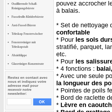
pouvez accrocher le
Oszillierende Schall-
Reinigungsbürste
à balais.
Fusselrolle-Kleiderbürste
* Set de nettoyage 
Anti-Fussel-Bürste
confortable
Teleskop Fensterwischer
* Pour
les sols durs
Fensterreiniger mit
stratifié, parquet, l
Teleskopstab
etc.
Abziehlippe
* Pour
les salissur
Glasreiniger-Konzentrate
* 4 fonctions :
balai
* Avec une seule p
Restez en contact avec
nous et indiquez votre
la longueur des po
adresse mail pour
* Pointes de poils 
recevoir notre
newsletter:
* Bord de raclette 
*
Lèvre en caoutc