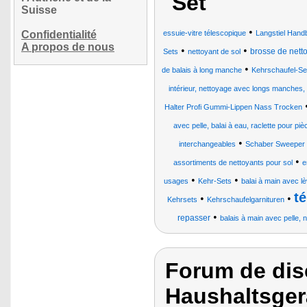
Set
Suisse
•
Confidentialité
essuie-vitre télescopique
Langstiel Handb
A propos de nous
•
•
brosse de nett
Sets
nettoyant de sol
•
de balais à long manche
Kehrschaufel-Se
intérieur, nettoyage avec longs manches
Halter Profi Gummi-Lippen Nass Trocken
avec pelle, balai à eau, raclette pour pi
•
interchangeables
Schaber Sweeper 
•
assortiments de nettoyants pour sol
e
•
•
usages
Kehr-Sets
balai à main avec l
t
•
•
Kehrsets
Kehrschaufelgarnituren
•
repasser
balais à main avec pelle,
Forum de dis
Haushaltsgerä