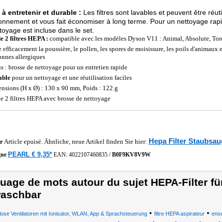
 à entretenir et durable :
Les filtres sont lavables et peuvent être réu
ronnement et vous fait économiser à long terme. Pour un nettoyage rapi
toyage est incluse dans le set.
de 2 filtres HEPA :
compatible avec les modèles Dyson V11 : Animal, Absolute, Torq
e efficacement la poussière, le pollen, les spores de moisissure, les poils d'animaux et
onnes allergiques
us : brosse de nettoyage pour un entretien rapide
able
pour un nettoyage et une réutilisation faciles
nsions (H x Ø) : 130 x 90 mm, Poids : 122 g
de 2 filtres HEPA avec brosse de nettoyage
Hepa Filter Staubsau
r
Article epuisé. Ähnliche, neue Artikel finden Sie hier:
PEARL € 9,35*
gne
EAN:
4022107460835
/
B0F9KV8V9W
uage de mots autour du sujet HEPA-Filter f
aschbar
•
•
lose Ventilatoren mit Ionisator, WLAN, App & Sprachsteuerung
filtre HEPA aspirateur
ense