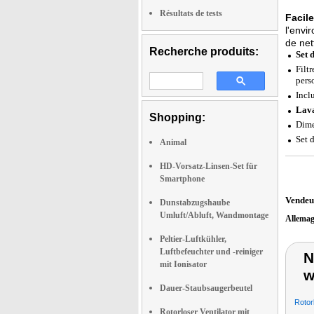
Résultats de tests
Facile
l'envi
de net
Recherche produits:
Set 
Filtr
pers
Incl
Lav
Shopping:
Dime
Set 
Animal
HD-Vorsatz-Linsen-Set für
Smartphone
Vendeu
Dunstabzugshaube
Umluft/Abluft, Wandmontage
Allema
Peltier-Luftkühler,
Luftbefeuchter und -reiniger
N
mit Ionisator
w
Dauer-Staubsaugerbeutel
Rotor
Rotorloser Ventilator mit