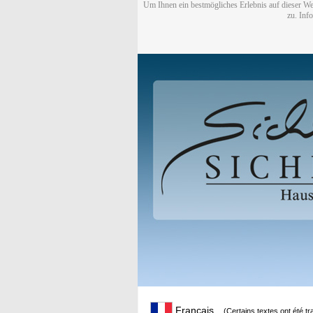
Um Ihnen ein bestmögliches Erlebnis auf dieser We
zu. Inf
Français
(Certains textes ont été t