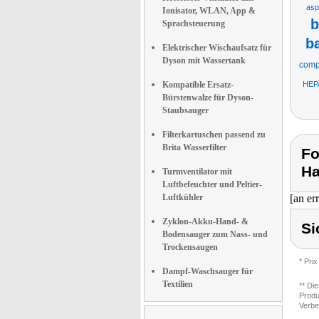
asp
Ionisator, WLAN, App &
b
Sprachsteuerung
ba
Elektrischer Wischaufsatz für
Dyson mit Wassertank
comp
Kompatible Ersatz-
HEP
Bürstenwalze für Dyson-
Staubsauger
Filterkartuschen passend zu
Brita Wasserfilter
Fo
Ha
Turmventilator mit
Luftbefeuchter und Peltier-
Luftkühler
[an er
Zyklon-Akku-Hand- &
Si
Bodensauger zum Nass- und
Trockensaugen
* Prix
Dampf-Waschsauger für
Textilien
** Di
Produ
Verbe