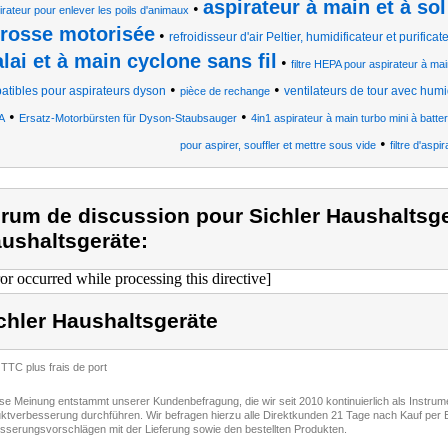
aspirateur à main et à sol
•
irateur pour enlever les poils d'animaux
rosse motorisée
•
refroidisseur d'air Peltier, humidificateur et purifica
lai et à main cyclone sans fil
•
filtre HEPA pour aspirateur à mai
•
•
atibles pour aspirateurs dyson
ventilateurs de tour avec humidi
pièce de rechange
•
•
A
Ersatz-Motorbürsten für Dyson-Staubsauger
4in1 aspirateur à main turbo mini à batter
•
pour aspirer, souffler et mettre sous vide
filtre d'aspi
rum de discussion pour Sichler Haushaltsge
ushaltsgeräte:
ror occurred while processing this directive]
chler Haushaltsgeräte
 TTC plus frais de port
ese Meinung entstammt unserer Kundenbefragung, die wir seit 2010 kontinuierlich als Instru
ktverbesserung durchführen. Wir befragen hierzu alle Direktkunden 21 Tage nach Kauf per E
sserungsvorschlägen mit der Lieferung sowie den bestellten Produkten.