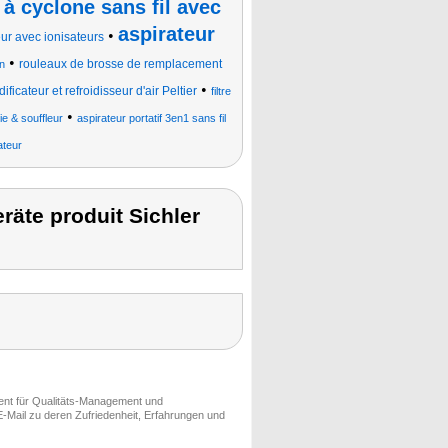
 à cyclone sans fil avec
aspirateur
•
teur avec ionisateurs
•
rouleaux de brosse de remplacement
n
•
ficateur et refroidisseur d'air Peltier
filtre
•
ie & souffleur
aspirateur portatif 3en1 sans fil
rateur
räte produit Sichler
ment für Qualitäts-Management und
-Mail zu deren Zufriedenheit, Erfahrungen und