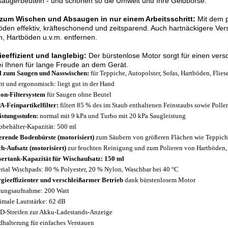
augerbeuteln - und schonen so die Umwelt und Ihre Geldbörse.
zum Wischen und Absaugen in nur einem Arbeitsschritt:
Mit dem p
öden effektiv, kräfteschonend und zeitsparend. Auch hartnäckigere Ve
n, Hartböden u.v.m. entfernen.
eeffizient und langlebig:
Der bürstenlose Motor sorgt für einen versc
i Ihnen für lange Freude an dem Gerät.
l zum Saugen und Nasswischen:
für Teppiche, Autopolster, Sofas, Hartböden, Flies
ht und ergonomisch: liegt gut in der Hand
on-Filtersystem
für Saugen ohne Beutel
-Feinpartikelfilter:
filtert 85 % des im Staub enthaltenen Feinstaubs sowie Pollen
istungsstufen:
normal mit 9 kPa und Turbo mit 20 kPa Saugleistung
bbehälter-Kapazität: 500 ml
erende Bodenbürste (motorisiert)
zum Säubern von größeren Flächen wie Teppic
h-Aufsatz (motorisiert)
zur feuchten Reinigung und zum Polieren von Hartböden, 
ertank-Kapazität für Wischaufsatz: 150 ml
rial Wischpads: 80 % Polyester, 20 % Nylon, Waschbar bei 40 °C
gieeffizienter und verschleißarmer Betrieb
dank bürstenlosem Motor
tungsaufnahme: 200 Watt
male Lautstärke: 62 dB
D-Streifen zur Akku-Ladestands-Anzeige
halterung für einfaches Verstauen