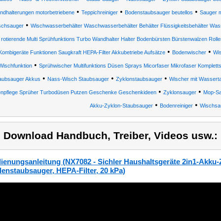
•
•
•
ndhalterungen motorbetriebene
Teppichreiniger
Bodenstaubsauger beutellos
Sauger 
•
schsauger
Wischwasserbehälter Waschwasserbehälter Behälter Flüssigkeitsbehälter Was
rotierende Multi Sprühfunktions Turbo Wandhalter Halter Bodenbürsten Bürstenwalzen Rolle
•
•
Kombigeräte Funktionen Saugkraft HEPA-Filter Akkubetriebe Aufsätze
Bodenwischer
Wi
•
Wischfunktion
Sprühwischer Multifunktions Düsen Sprays Micorfaser Mikrofaser Komplet
•
•
•
aubsauger Akkus
Nass-Wisch Staubsauger
Zyklonstaubsauger
Wischer mit Wassert
•
•
npflege Sprüher Turbodüsen Putzen Geschenke Geschenkideen
Zyklonsauger
Mop-Sa
•
•
Akku-Zyklon-Staubsauger
Bodenreiniger
Wischsa
) Download Handbuch, Treiber, Videos usw.:
ienungsanleitung (NX7082 - Sichler Haushaltsgeräte 2in1-Akku
enstaubsauger, HEPA-Filter, 20 kPa)