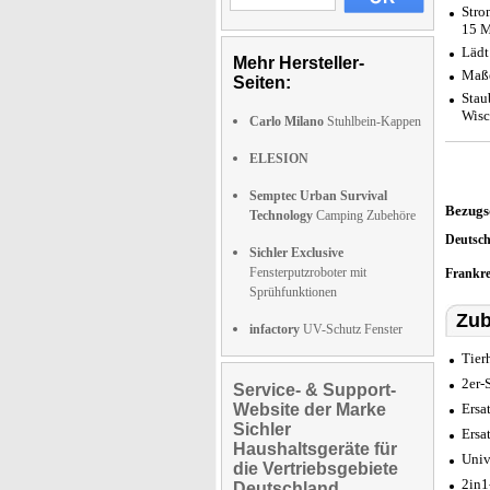
Stro
15 M
Lädt
Mehr Hersteller-
Maße
Seiten:
Stau
Wisc
Carlo Milano
Stuhlbein-Kappen
ELESION
Semptec Urban Survival
Bezugs
Technology
Camping Zubehöre
Deutsc
Sichler Exclusive
Fensterputzroboter mit
Frankr
Sprühfunktionen
Zub
infactory
UV-Schutz Fenster
Tier
2er-
Service- & Support-
Website der Marke
Ersa
Sichler
Ersa
Haushaltsgeräte für
Univ
die Vertriebsgebiete
2in1
Deutschland,