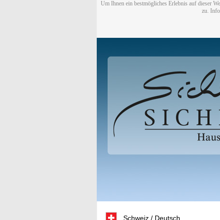
Um Ihnen ein bestmögliches Erlebnis auf dieser We
zu. Inf
Schweiz / Deutsch