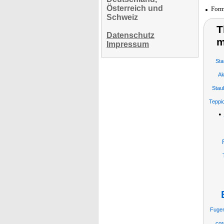
Österreich und
Form
Schweiz
T
Datenschutz
m
Impressum
Sta
Ak
Stau
Teppi
•
Fuge
cor