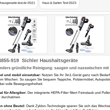
Aufsätzen flexibel und
hausgeraete-test.de 05/21
Haus & Garten Test 05/23
überall einsetzbar. Die
Handhabung ist leicht und
einfach, die Funktion gut
und die anschließende
Leerung/Reinigung schnell
erledigt."
4855-919
Sichler Haushaltsgeräte
nders gründliche Reinigung: saugen und nasswischen mit 
bel und mobil einsetzbar:
Nutzen Sie Ihr 3in1-Gerät ganz nach Bedar
m Wischen. So saugen Sie bequem Teppiche, Polstermöbel, Autopolst
bei volle Bewegungsfreiheit.
l für Allergiker:
Der integrierte HEPA-Filter filtert Feinstaub und Pol
r durchatmen.
n ohne Beutel:
Dank Zyklon-Technologie sparen Sie sich das Wechs