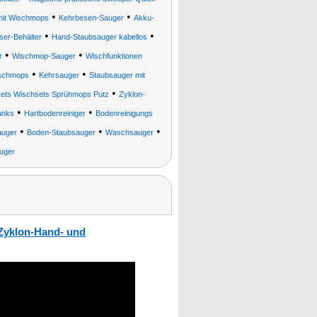
•
•
mit Wischmops
Kehrbesen-Sauger
Akku-
•
•
ser-Behälter
Hand-Staubsauger kabellos
•
•
r
Wischmop-Sauger
Wischfunktionen
•
•
schmops
Kehrsauger
Staubsauger mit
•
tsets Wischsets Sprühmops Putz
Zyklon-
•
•
anks
Hartbodenreiniger
Bodenreinigungs
•
•
•
uger
Boden-Staubsauger
Waschsauger
uger
-Zyklon-Hand- und