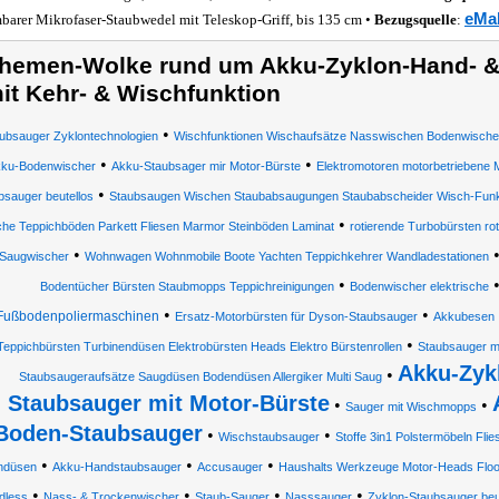
eMal
barer Mikrofaser-Staubwedel mit Teleskop-Griff, bis 135 cm •
Bezugsquelle
:
hemen-Wolke rund um Akku-Zyklon-Hand- 
it Kehr- & Wischfunktion
•
ubsauger Zyklontechnologien
Wischfunktionen Wischaufsätze Nasswischen Bodenwischer 
•
•
ku-Bodenwischer
Akku-Staubsager mir Motor-Bürste
Elektromotoren motorbetriebene
•
bsauger beutellos
Staubsaugen Wischen Staubabsaugungen Staubabscheider Wisch-Funk
•
che Teppichböden Parkett Fliesen Marmor Steinböden Laminat
rotierende Turbobürsten ro
•
Saugwischer
Wohnwagen Wohnmobile Boote Yachten Teppichkehrer Wandladestationen
•
Bodentücher Bürsten Staubmopps Teppichreinigungen
Bodenwischer elektrische
•
•
Fußbodenpoliermaschinen
Ersatz-Motorbürsten für Dyson-Staubsauger
Akkubesen
•
Teppichbürsten Turbinendüsen Elektrobürsten Heads Elektro Bürstenrollen
Staubsauger mi
Akku-Zyk
•
Staubsaugeraufsätze Saugdüsen Bodendüsen Allergiker Multi Saug
Staubsauger mit Motor-Bürste
•
•
Sauger mit Wischmopps
Boden-Staubsauger
•
•
Wischstaubsauger
Stoffe 3in1 Polstermöbeln Flie
•
•
•
ndüsen
Akku-Handstaubsauger
Accusauger
Haushalts Werkzeuge Motor-Heads Floo
•
•
•
•
dless
Nass- & Trockenwischer
Staub-Sauger
Nasssauger
Zyklon-Staubsauger beu