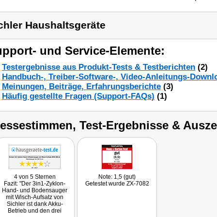
chler Haushaltsgeräte
pport- und Service-Elemente:
Testergebnisse aus Produkt-Tests & Testberichten
(2)
Handbuch-, Treiber-Software-, Video-Anleitungs-Downl
Meinungen, Beiträge, Erfahrungsberichte
(3)
Häufig gestellte Fragen (Support-FAQs)
(1)
ressestimmen, Test-Ergebnisse & Ausz
4 von 5 Sternen
Note: 1,5 (gut)
Fazit: "Der 3in1-Zyklon-
Getestet wurde ZX-7082
Hand- und Bodensauger
mit Wisch-Aufsatz von
Sichler ist dank Akku-
Betrieb und den drei