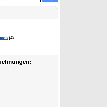
oads
(4)
eichnungen: