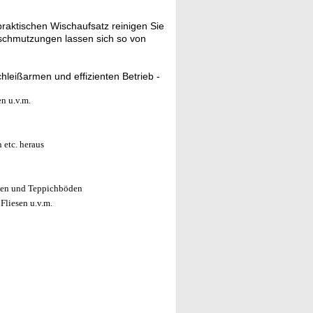
raktischen Wischaufsatz reinigen Sie
rschmutzungen lassen sich so von
hleißarmen und effizienten Betrieb -
en u.v.m.
 etc. heraus
hen und Teppichböden
Fliesen u.v.m.