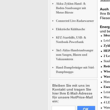
Staubs
Akku-Zyklon-Hand- &
Boden-Staubsauger mit
Auch 
Motor-Bürste
Ihre B
Fliese
Connected Live-Radarwarner
Energi
Elektrische Kühltasche
und be
Idea
KFZ-Starthilfe, USB- &
Leic
Notebook-Powerbank
Zykl
3in1-Akku-Handstaubsauger
HEPA
zum Saugen, Blasen und
2 Le
Vakuumieren
Stau
Roti
Hand-Dampfreiniger mit Stiel-
Wisc
Dampfmopps
Wass
Mate
Bleiben Sie mit uns im
Ener
Kontakt und tragen Sie
Leis
hier Ihre E-Mail-Adresse
für unsere HotPrice-Mail
Maxi
ein:
4 LE
Wand