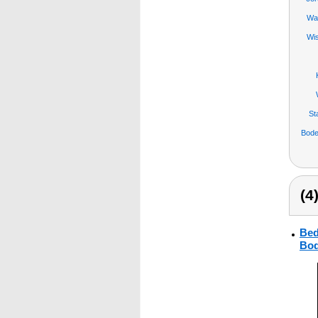
Wa
Wi
St
Bode
(4
Bed
Bod