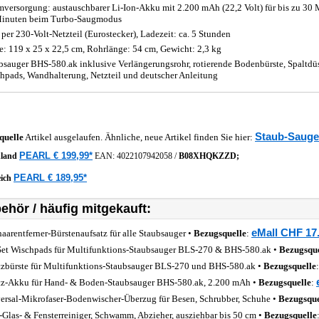
mversorgung: austauschbarer Li-Ion-Akku mit 2.200 mAh (22,2 Volt) für bis zu 30 
inuten beim Turbo-Saugmodus
 per 230-Volt-Netzteil (Eurostecker), Ladezeit: ca. 5 Stunden
: 119 x 25 x 22,5 cm, Rohrlänge: 54 cm, Gewicht: 2,3 kg
bsauger BHS-580.ak inklusive Verlängerungsrohr, rotierende Bodenbürste, Spaltdüs
hpads, Wandhalterung, Netzteil und deutscher Anleitung
Staub-Sauge
quelle
Artikel ausgelaufen. Ähnliche, neue Artikel finden Sie hier:
PEARL € 199,99*
hland
EAN:
4022107942058
/
B08XHQKZZD;
PEARL € 189,95*
eich
ehör / häufig mitgekauft:
eMall CHF 17
haarentferner-Bürstenaufsatz für alle Staubsauger •
Bezugsquelle
:
Set Wischpads für Multifunktions-Staubsauger BLS-270 & BHS-580.ak •
Bezugsque
tzbürste für Multifunktions-Staubsauger BLS-270 und BHS-580.ak •
Bezugsquelle
tz-Akku für Hand- & Boden-Staubsauger BHS-580.ak, 2.200 mAh •
Bezugsquelle
:
ersal-Mikrofaser-Bodenwischer-Überzug für Besen, Schrubber, Schuhe •
Bezugsque
-Glas- & Fensterreiniger, Schwamm, Abzieher, ausziehbar bis 50 cm •
Bezugsquelle