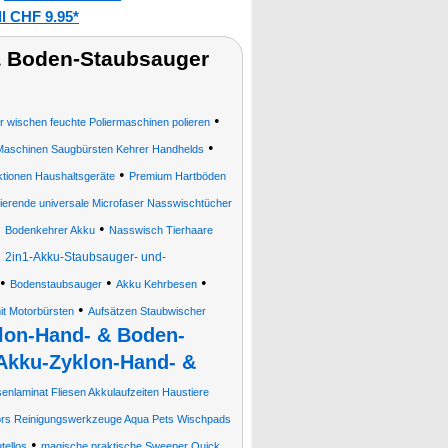
l CHF 9.95*
& Boden-Staubsauger
•
wischen feuchte Poliermaschinen polieren
•
 Maschinen Saugbürsten Kehrer Handhelds
•
tionen Haushaltsgeräte
Premium Hartböden
tierende universale Microfaser Nasswischtücher
•
•
Bodenkehrer Akku
Nasswisch Tierhaare
•
2in1-Akku-Staubsauger- und-
•
•
•
Bodenstaubsauger
Akku Kehrbesen
•
t Motorbürsten
Aufsätzen Staubwischer
lon-Hand- & Boden-
Akku-Zyklon-Hand- &
senlaminat Fliesen Akkulaufzeiten Haustiere
rs Reinigungswerkzeuge Aqua Pets Wischpads
•
tellos
magische praktische Sweeper Quick