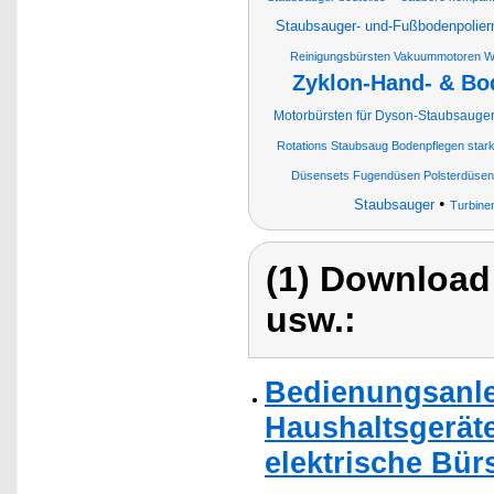
Staubsauger- und-Fußbodenpolie
Reinigungsbürsten Vakuummotoren Wa
Zyklon-Hand- & Bo
Motorbürsten für Dyson-Staubsauge
Rotations Staubsaug Bodenpflegen stark
Düsensets Fugendüsen Polsterdüsen
•
Staubsauger
Turbine
(1) Download
usw.:
Bedienungsanlei
Haushaltsgerät
elektrische Bür