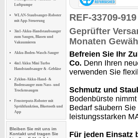
Luftpumpe
REF-33709-91
WLAN-Staubsauger-Roboter
mit App-Steuerung
Geprüfter Versa
3in1-Akku-Handstaubsauger
zum Saugen, Blasen und
Monaten Gewähr
Vakuumieren
Befreien Sie Ihr 
Akku-Boden-Wasch-Sauger
Co.
Denn Ihren neu
4in1 Akku Mini Turbo
Handstaubsauger & -Gebläse
verwenden Sie flex
Zyklon-Akku-Hand- &
Bodensauger zum Nass- und
Schmutz und Stau
Trockensaugen
Bodenbürste nimmt 
Fensterputz-Roboter mit
Bedarf säubern Sie
Sprühfunktion, Bluetooth und
App
leistungsstarken 
Bleiben Sie mit uns im
Für jeden Einsatz 
Kontakt und tragen Sie