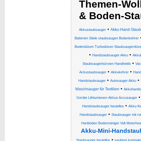
Themen-Wolk
& Boden-Sta
•
Akku-Hand-Staubs
Akkustaubsauger
Batterien Stiele staubsaugen Bodenkehrer
Bodendüsen Turbodüsen Staubsaugerdüsen
•
•
Handstaubsauger Akku
Akku
•
Staubsaugerbürsten Handhelds
Vac
•
•
Ackustaubsauger
Akkukehrer
Hand
•
•
Handstaubsauger
Autosauger Akku
•
Waschsauger für Textilien
Akkuhands
Geräte Lithiumionen-Akkus Accusauger
•
Handstaubsauger beutellos
Akku-K
•
Handstaubsauger
Staubsauger mit ro
Hartböden Bodenreiniger Volt Motorhe
Akku-Mini-Handstau
•
Staubsauger beutellos
saubere kompakte