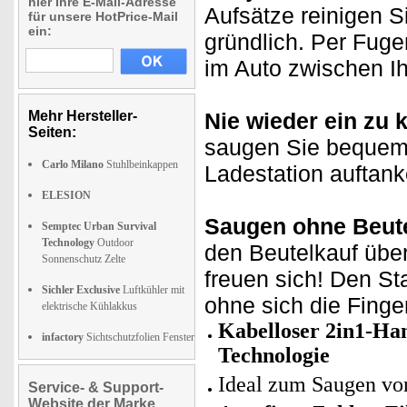
hier Ihre E-Mail-Adresse
Aufsätze reinigen S
für unsere HotPrice-Mail
ein:
gründlich. Per Fuge
im Auto zwischen Ih
Mehr Hersteller-
Nie wieder ein zu 
Seiten:
saugen Sie bequem 
Carlo Milano
Stuhlbeinkappen
Ladestation auftank
ELESION
Saugen ohne Beute
Semptec Urban Survival
Technology
Outdoor
den Beutelkauf über
Sonnenschutz Zelte
freuen sich! Den St
Sichler Exclusive
Luftkühler mit
ohne sich die Fing
elektrische Kühlakkus
Kabelloser 2in1-Ha
infactory
Sichtschutzfolien Fenster
Technologie
Ideal zum Saugen von
Service- & Support-
Website der Marke