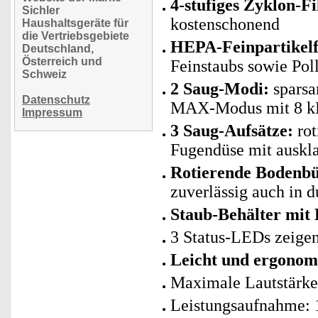
4-stufiges Zyklon-Fi
Sichler
kostenschonend
Haushaltsgeräte für
die Vertriebsgebiete
HEPA-Feinpartikelfi
Deutschland,
Österreich und
Feinstaubs sowie Poll
Schweiz
2 Saug-Modi:
sparsa
Datenschutz
MAX-Modus mit 8 kP
Impressum
3 Saug-Aufsätze:
rot
Fugendüse mit auskl
Rotierende Bodenbü
zuverlässig auch in 
Staub-Behälter mit
3 Status-LEDs zeigen
Leicht und ergonom
Maximale Lautstärke
Leistungsaufnahme: 