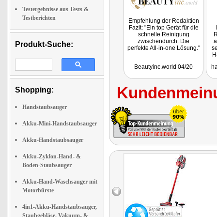
Testergebnisse aus Tests &
Testberichten
Empfehlung der Redaktion
Fazit: "Ein top Gerät für die
schnelle Reinigung
R
zwischendurch. Die
a
Produkt-Suche:
perfekte All-in-one Lösung."
se
H
Beautyinc.world 04/20
ha
Kundenmeinu
Shopping:
Handstaubsauger
Akku-Mini-Handstaubsauger
Akku-Handstaubsauger
Akku-Zyklon-Hand- &
Boden-Staubsauger
Akku-Hand-Waschsauger mit
Motorbürste
4in1-Akku-Handstaubsauger,
Staubgebläse, Vakuum- &