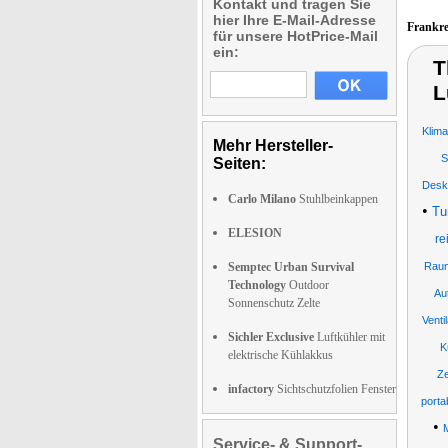
Kontakt und tragen Sie
hier Ihre E-Mail-Adresse
Frankr
für unsere HotPrice-Mail
ein:
T
L
Klim
Mehr Hersteller-
S
Seiten:
Deskt
Carlo Milano
Stuhlbeinkappen
•
Tu
ELESION
re
Semptec Urban Survival
Raum
Technology
Outdoor
Au
Sonnenschutz Zelte
Venti
Sichler Exclusive
Luftkühler mit
K
elektrische Kühlakkus
Ze
infactory
Sichtschutzfolien Fenster
porta
•
Service- & Support-