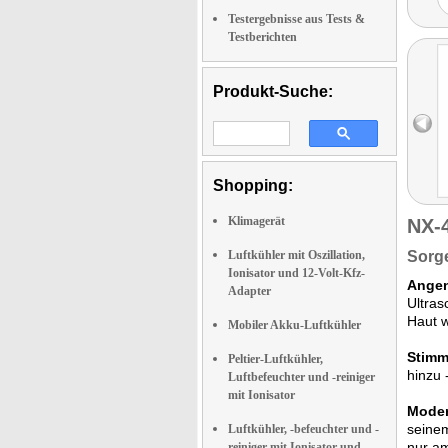
Testergebnisse aus Tests &
Testberichten
Produkt-Suche:
Shopping:
Klimagerät
NX-
Luftkühler mit Oszillation,
Sorge
Ionisator und 12-Volt-Kfz-
Angen
Adapter
Ultras
Haut w
Mobiler Akku-Luftkühler
Stimm
Peltier-Luftkühler,
hinzu 
Luftbefeuchter und -reiniger
mit Ionisator
Moder
seinem
Luftkühler, -befeuchter und -
nur am
reiniger mit Ionisator und