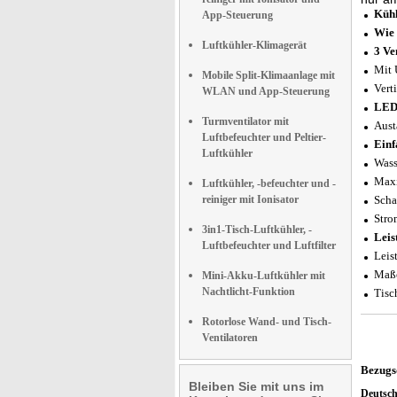
Kühl
App-Steuerung
Wie 
Luftkühler-Klimagerät
3 Ve
Mit 
Mobile Split-Klimaanlage mit
Vert
WLAN und App-Steuerung
LED-
Turmventilator mit
Aust
Luftbefeuchter und Peltier-
Einf
Luftkühler
Wass
Maxi
Luftkühler, -befeuchter und -
reiniger mit Ionisator
Scha
Stro
3in1-Tisch-Luftkühler, -
Leis
Luftbefeuchter und Luftfilter
Leis
Maße
Mini-Akku-Luftkühler mit
Nachtlicht-Funktion
Tisc
Rotorlose Wand- und Tisch-
Ventilatoren
Bezugs
Bleiben Sie mit uns im
Deutsc