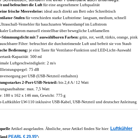
t und befeuchtet die Luft
für eine angenehmere Luftqualität
eine frische Meeresbrise:
ideal auch direkt am Bett oder Schreibtisch
ntilator-Stufen
für verschieden starke Luftströme: langsam, medium, schnell
Ultraschall-Vernebler für hauchzarten Wasserdampf im Luftstrom
ikaler Luftstrom manuell einstellbar über bewegliche Luftlamellen
Stimmungslicht mit 7 auswählbaren Farben:
grün, rot, weiß, türkis, orange, pink
auschbarer Filter: befeuchtet die durchströmende Luft und befreit sie von Staub
ache Bedienung:
je eine Taste für Ventilator-Funktion und LED-Licht-Auswahl
ertank-Kapazität: 500 ml
male Luftgeschwindigkeit: 2 m/s
llleistungspegel: 75 dB
mversorgung per USB (USB-Netzteil enthalten)
tungsstarkes 2-Port-USB-Netzteil:
bis 2,4 A / 12 Watt
tungsaufnahme: max. 7,5 Watt
: 180 x 162 x 146 mm, Gewicht: 775 g
h-Luftkühler LW-110 inklusive USB-Kabel, USB-Netzteil und deutscher Anleitung
Luftkühler
quelle
Artikel ausgelaufen. Ähnliche, neue Artikel finden Sie hier:
PEARL € 29,95*
hland
;