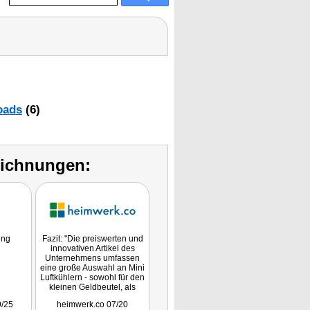
oads
(6)
eichnungen:
ung
Fazit: "Die preiswerten und
innovativen Artikel des
Unternehmens umfassen
eine große Auswahl an Mini
Luftkühlern - sowohl für den
kleinen Geldbeutel, als
auch für Personen, die
9/25
heimwerk.co 07/20
bereit sind, etwas mehr zu