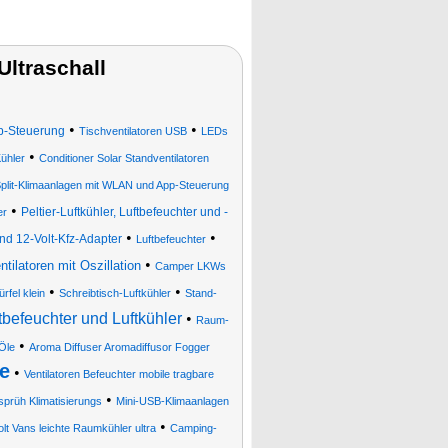
ltraschall
•
•
p-Steuerung
Tischventilatoren USB
LEDs
•
Kühler
Conditioner Solar Standventilatoren
Split-Klimaanlagen mit WLAN und App-Steuerung
•
Peltier-Luftkühler, Luftbefeuchter und -
er
•
•
 und 12-Volt-Kfz-Adapter
Luftbefeuchter
•
tilatoren mit Oszillation
Camper LKWs
•
•
rfel klein
Schreibtisch-Luftkühler
Stand-
tbefeuchter und Luftkühler
•
Raum-
•
 Öle
Aroma Diffuser Aromadiffusor Fogger
e
•
Ventilatoren Befeuchter mobile tragbare
•
prüh Klimatisierungs
Mini-USB-Klimaanlagen
•
lt Vans leichte Raumkühler ultra
Camping-