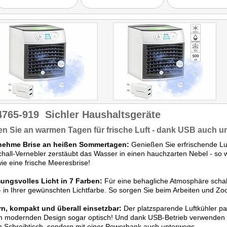
zusätzlichen Funktionen
wie dem Ultraschall-
Vernebler, den LED-
Stimmungslichtern sowie
dem einstellbaren Luftstrom
deutliche Vorzüge im
Vergleich zur Konkurrenz
liefern."
Hierbei handelt es sich um
einen reinen Vergleich von
5 Artikeln.
4765-919
Sichler Haushaltsgeräte
n Sie an warmen Tagen für frische Luft - dank USB auch u
ehme Brise an heißen Sommertagen:
Genießen Sie erfrischende Luf
chall-Vernebler zerstäubt das Wasser in einen hauchzarten Nebel - so w
ie eine frische Meeresbrise!
ungsvolles Licht in 7 Farben:
Für eine behagliche Atmosphäre schal
- in Ihrer gewünschten Lichtfarbe. So sorgen Sie beim Arbeiten und Zoc
n, kompakt und überall einsetzbar:
Der platzsparende Luftkühler pas
 modernden Design sogar optisch! Und dank USB-Betrieb verwenden Si
 Schreibtisch, sondern mit einer Powerbank auch unterwegs.