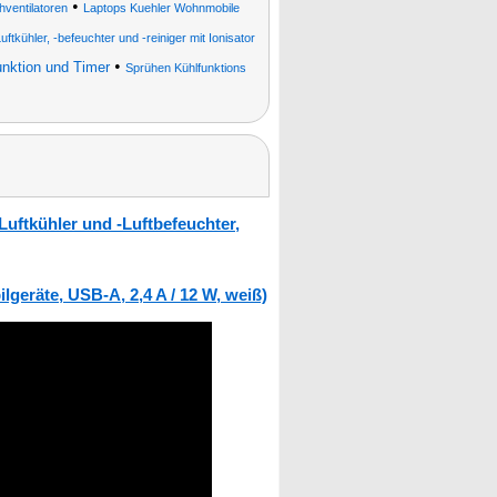
•
hventilatoren
Laptops Kuehler Wohnmobile
uftkühler, -befeuchter und -reiniger mit Ionisator
•
unktion und Timer
Sprühen Kühlfunktions
Luftkühler und -Luftbefeuchter,
geräte, USB-A, 2,4 A / 12 W, weiß)