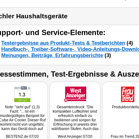
chler Haushaltsgeräte
pport- und Service-Elemente:
Testergebnisse aus Produkt-Tests & Testberichten
(4)
Handbuch-, Treiber-Software-, Video-Anleitungs-Downl
Meinungen, Beiträge, Erfahrungsberichte
(3)
ressestimmen, Test-Ergebnisse & Ausz
Note: "sehr gut" (1,3)
Gesamteindruck: "Die
Produktvorstell
Fazit: "... ist ein
kompakten Luftkühler sind
mustergültiges Beispiel für
erfreulich einfach zu
Cube Air Cooler. Dieser Ruf
bedienen und sorgen für
kommt nicht von ungefähr,
Erfrischung in jeweils drei
kann das Gerät doch auf
wählbaren Stufen. Auch das
voller Linie überzeugen und
Befüllen mit Wasser geht
BESTENZ.de 07/20
West Anzeiger 07/20
Frau im Trend 2
mit seinen integrierten,
flott von der Hand."