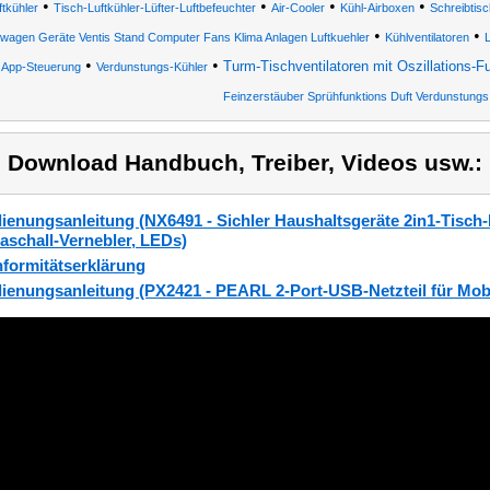
•
•
•
•
ftkühler
Tisch-Luftkühler-Lüfter-Luftbefeuchter
Air-Cooler
Kühl-Airboxen
Schreibtisc
•
•
agen Geräte Ventis Stand Computer Fans Klima Anlagen Luftkuehler
Kühlventilatoren
L
•
•
Turm-Tischventilatoren mit Oszillations-F
 App-Steuerung
Verdunstungs-Kühler
Feinzerstäuber Sprühfunktions Duft Verdunstungs
) Download Handbuch, Treiber, Videos usw.:
ienungsanleitung (NX6491 - Sichler Haushaltsgeräte 2in1-Tisch-
raschall-Vernebler, LEDs)
formitätserklärung
ienungsanleitung (PX2421 - PEARL 2-Port-USB-Netzteil für Mobil