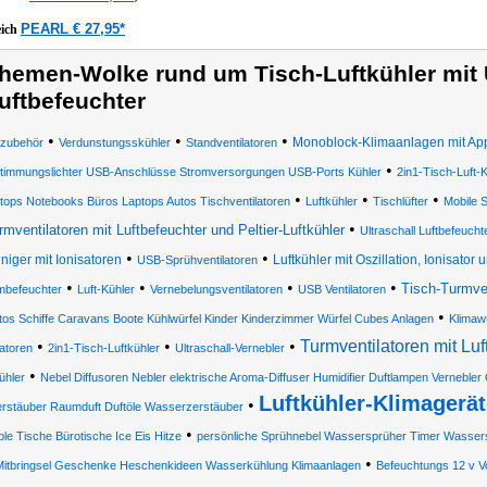
PEARL € 27,95*
eich
hemen-Wolke rund um Tisch-Luftkühler mit U
uftbefeuchter
•
•
•
Monoblock-Klimaanlagen mit Ap
azubehör
Verdunstungsskühler
Standventilatoren
•
timmungslichter USB-Anschlüsse Stromversorgungen USB-Ports Kühler
2in1-Tisch-Luft-
•
•
•
ops Notebooks Büros Laptops Autos Tischventilatoren
Luftkühler
Tischlüfter
Mobile 
•
rmventilatoren mit Luftbefeuchter und Peltier-Luftkühler
Ultraschall Luftbefeucht
•
•
iniger mit Ionisatoren
Luftkühler mit Oszillation, Ionisator
USB-Sprühventilatoren
•
•
•
•
Tisch-Turmven
befeuchter
Luft-Kühler
Vernebelungsventilatoren
USB Ventilatoren
•
tos Schiffe Caravans Boote Kühlwürfel Kinder Kinderzimmer Würfel Cubes Anlagen
Klimawü
•
•
•
Turmventilatoren mit Luf
latoren
2in1-Tisch-Luftkühler
Ultraschall-Vernebler
•
ühler
Nebel Diffusoren Nebler elektrische Aroma-Diffuser Humidifier Duftlampen Vernebler
Luftkühler-Klimagerät
•
rstäuber Raumduft Duftöle Wasserzerstäuber
•
ble Tische Bürotische Ice Eis Hitze
persönliche Sprühnebel Wassersprüher Timer Wassers
•
Mitbringsel Geschenke Heschenkideen Wasserkühlung Klimaanlagen
Befeuchtungs 12 v Vo