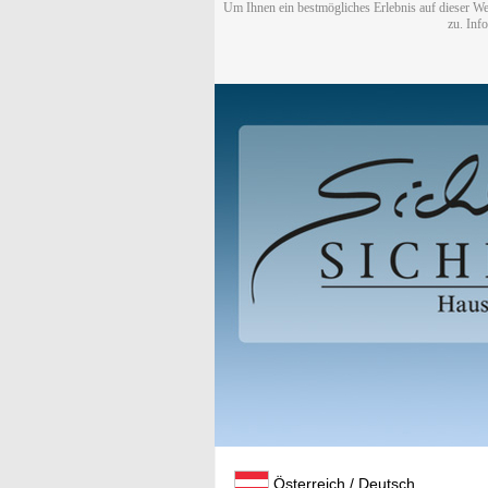
Um Ihnen ein bestmögliches Erlebnis auf dieser We
zu. Inf
Österreich / Deutsch