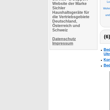
Lu
Website der Marke
Sichler
Wohnw
Haushaltsgeräte für
und
die Vertriebsgebiete
Deutschland,
Österreich und
Schweiz
(6
Datenschutz
Impressum
Bed
Ult
Kon
Bed