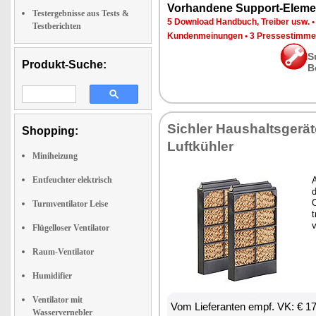
Vorhandene Support-Eleme
Testergebnisse aus Tests &
5 Download Handbuch, Treiber usw.
Testberichten
Kundenmeinungen
•
3 Pressestimme
S
Produkt-Suche:
B
Sichler Haushaltsgerä
Shopping:
Luftkühler
Miniheizung
Entfeuchter elektrisch
d
Turmventilator Leise
Flügelloser Ventilator
Raum-Ventilator
Humidifier
Ventilator mit
Vom Lieferanten empf. VK: € 1
Wasservernebler