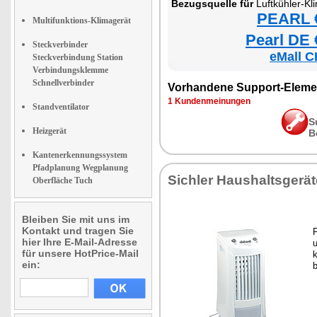
Bezugsquelle für
Luftkühler-Kl
PEARL €
Multifunktions-Klimagerät
Pearl DE 
Steckverbinder
eMall C
Steckverbindung Station
Verbindungsklemme
Schnellverbinder
Vorhandene Support-Eleme
1 Kundenmeinungen
Standventilator
S
Heizgerät
B
Kantenerkennungssystem
Pfadplanung Wegplanung
Sichler Haushaltsgerät
Oberfläche Tuch
Bleiben Sie mit uns im
Kontakt und tragen Sie
F
hier Ihre E-Mail-Adresse
u
für unsere HotPrice-Mail
k
ein:
b