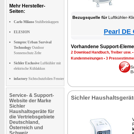
Mehr Hersteller-
Seiten:
Bezugsquelle für
Luftkühler-Kl
Carlo Milano
Stuhlbeinkappen
Pearl DE 
ELESION
Semptec Urban Survival
Vorhandene Support-Eleme
Technology
Outdoor
2 Download Handbuch, Treiber usw.
Sonnenschutz Zelte
Kundenmeinungen
•
3 Pressestimme
Sichler Exclusive
Luftkühler mit
S
elektrische Kühlakkus
B
infactory
Sichtschutzfolien Fenster
Service- & Support-
Sichler Haushaltsgerät
Website der Marke
Sichler
Haushaltsgeräte für
die Vertriebsgebiete
V
Deutschland,
F
Österreich und
Schweiz
f