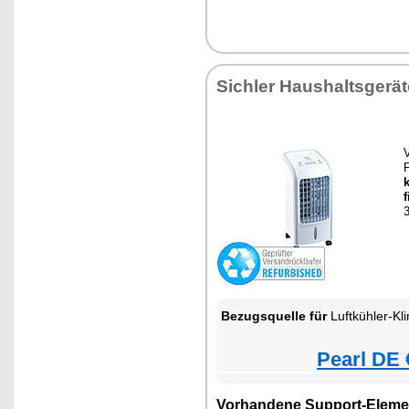
Sichler Haushaltsgerät
V
F
f
3
Bezugsquelle für
Luftkühler-Kl
Pearl DE 
Vorhandene Support-Eleme