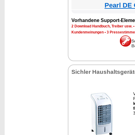
Pearl DE 
Vorhandene Support-Eleme
2 Download Handbuch, Treiber usw.
Kundenmeinungen
•
3 Pressestimme
S
B
Sichler Haushaltsgerät
V
F
f
3