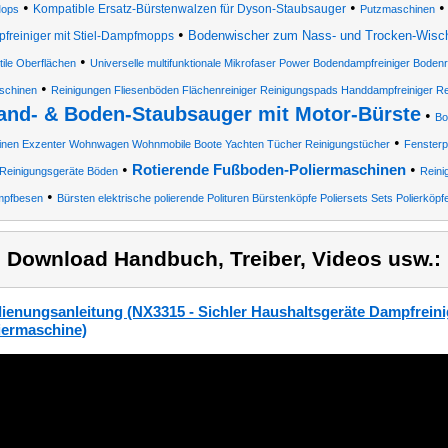
•
•
Kompatible Ersatz-Bürstenwalzen für Dyson-Staubsauger
ops
Putzmaschinen
•
Bodenwischer zum Nass- und Trocken-Wisc
freiniger mit Stiel-Dampfmopps
•
tile Oberflächen
Universelle multifunktionale Mikrofaser Power Bodendampfreiniger Boden
•
schinen
Reinigungen Fliesenböden Flächenreiniger Reinigungspads Handdampfreiniger R
and- & Boden-Staubsauger mit Motor-Bürste
•
Bo
•
nen Exzenter Wohnwagen Wohnmobile Boote Yachten Tücher Reinigungstücher
Fensterp
•
•
Rotierende Fußboden-Poliermaschinen
Reinigungsgeräte Böden
Reini
•
pfbesen
Bürsten elektrische polierende Polituren Bürstenköpfe Poliersets Sets Polierköpf
) Download Handbuch, Treiber, Videos usw.:
ienungsanleitung (NX3315 - Sichler Haushaltsgeräte Dampfreini
iermaschine)