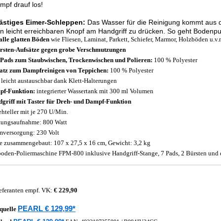
mpf drauf los!
lästiges Eimer-Schleppen:
Das Wasser für die Reinigung kommt aus d
n leicht erreichbaren Knopf am Handgriff zu drücken. So geht Bodenpu
alle glatten Böden
wie Fliesen, Laminat, Parkett, Schiefer, Marmor, Holzböden u.v.
rsten-Aufsätze gegen grobe Verschmutzungen
 Pads zum Staubwischen, Trockenwischen und Polieren:
100 % Polyester
atz zum Dampfreinigen von Teppichen:
100 % Polyester
 leicht austauschbar dank Klett-Halterungen
f-Funktion:
integrierter Wassertank mit 300 ml Volumen
griff mit Taster für Dreh- und Dampf-Funktion
ehteller mit je 270 U/Min.
tungsaufnahme: 800 Watt
mversorgung: 230 Volt
 zusammengebaut: 107 x 27,5 x 16 cm, Gewicht: 3,2 kg
oden-Poliermaschine FPM-800 inklusive Handgriff-Stange, 7 Pads, 2 Bürsten und 
eferanten empf. VK:
€ 229,90
PEARL € 129,99*
quelle