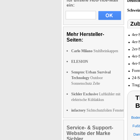
für unsere HotPrice-Mail
Deutsc
ein:
Schwei
Zub
Mehr Hersteller-
4er-
Seiten:
4er-
2er-
Carlo Milano
Stuhlbeinkappen
4er-
ELESION
4er-
Form
Semptec Urban Survival
24-S
Technology
Outdoor
Sonnenschutz Zelte
Trag
Sichler Exclusive
Luftkühler mit
T
elektrische Kühlakkus
B
infactory
Sichtschutzfolien Fenster
Boden
Fußb
Service- & Support-
Website der Marke
Dam
Sichler