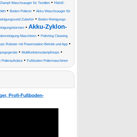
•
•
Hand-
Dampf-Waschsauger für Textilien
•
•
hen
Boden-Polierer
Akku Waschsauger für
•
reinigungssetd Zubehör
Boden-Reinigungs-
Akku-Zyklon-
•
einigungsbürsten
•
denreinigung-Maschinen
Polishing Cleaning
•
utz-Roboter mit Powerstation-Betrieb und App
•
•
gungsgeräte
Multifunktionsdampfmops
•
e Polieraufsätze
Fußboden-Poliermaschinen
ger, Profi-Fußboden-