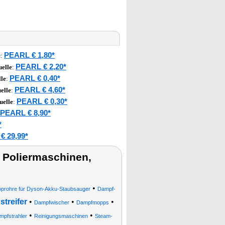
PEARL € 1,80*
e
:
PEARL € 2,20*
elle
:
PEARL € 0,40*
le
:
PEARL € 4,60*
elle
:
PEARL € 0,30*
uelle
:
PEARL € 8,90*
*
€ 29,99*
 Poliermaschinen,
•
oprohre für Dyson-Akku-Staubsauger
Dampf-
treifer
•
•
•
Dampfwischer
Dampfmopps
•
•
mpfstrahler
Reinigungsmaschinen
Steam-