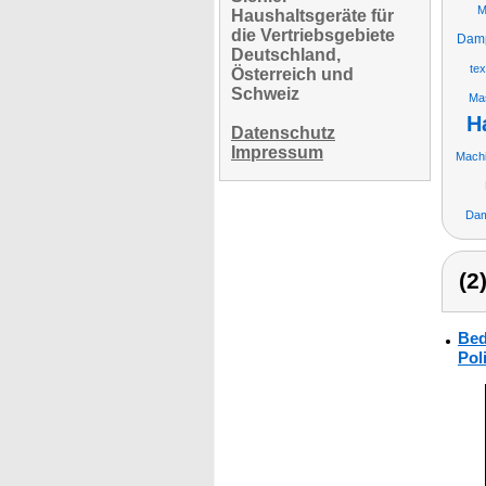
M
Haushaltsgeräte für
die Vertriebsgebiete
Damp
Deutschland,
tex
Österreich und
Schweiz
Ma
H
Datenschutz
Impressum
Machi
Dam
(2
Bed
Pol