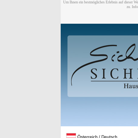
Um Ihnen ein bestmögliches Erlebnis auf dieser We
zu. Inf
Österreich / Deutsch