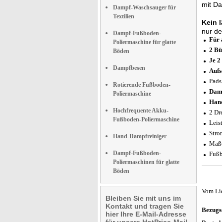
mit Da
Dampf-Waschsauger für
Textilien
Kein 
nur de
Dampf-Fußboden-
Für 
Poliermaschine für glatte
2 Bü
Böden
Je 2
Dampfbesen
Aufs
Pads
Rotierende Fußboden-
Damp
Poliermaschine
Hand
Hochfrequente Akku-
2 Dr
Fußboden-Poliermaschine
Leis
Stro
Hand-Dampfreiniger
Maße
Dampf-Fußboden-
Fußb
Poliermaschinen für glatte
Böden
Vom Li
Bleiben Sie mit uns im
Kontakt und tragen Sie
Bezugs
hier Ihre E-Mail-Adresse