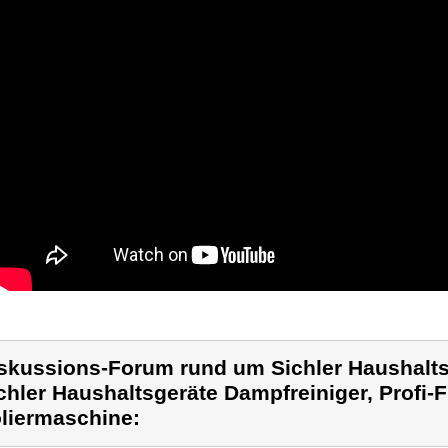
skussions-Forum rund um Sichler Haushalts
chler Haushaltsgeräte Dampfreiniger, Profi
liermaschine: