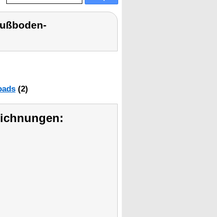
-Fußboden-
oads
(2)
eichnungen: