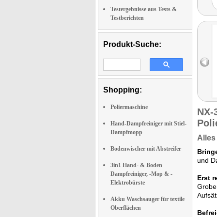
Testergebnisse aus Tests &
Testberichten
Produkt-Suche:
Shopping:
Poliermaschine
NX-
Pol
Hand-Dampfreiniger mit Stiel-
Dampfmopp
Alles
Bodenwischer mit Abstreifer
Bring
und Da
3in1 Hand- & Boden
Dampfreiniger, -Mop & -
Erst r
Elektrobürste
Grobem
Aufsät
Akku Waschsauger für textile
Oberflächen
Befre