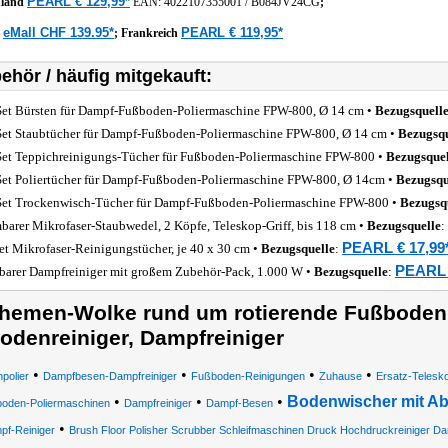
PEARL € 129,99*
hland
EAN:
4022107355001
/
B084JV24CG
;
eMall CHF 139.95*
PEARL € 119,95*
z
;
Frankreich
ehör / häufig mitgekauft:
Set Bürsten für Dampf-Fußboden-Poliermaschine FPW-800, Ø 14 cm •
Bezugsquell
Set Staubtücher für Dampf-Fußboden-Poliermaschine FPW-800, Ø 14 cm •
Bezugsqu
Set Teppichreinigungs-Tücher für Fußboden-Poliermaschine FPW-800 •
Bezugsquel
Set Poliertücher für Dampf-Fußboden-Poliermaschine FPW-800, Ø 14cm •
Bezugsqu
Set Trockenwisch-Tücher für Dampf-Fußboden-Poliermaschine FPW-800 •
Bezugsq
barer Mikrofaser-Staubwedel, 2 Köpfe, Teleskop-Griff, bis 118 cm •
Bezugsquelle
:
PEARL € 17,99
et Mikrofaser-Reinigungstücher, je 40 x 30 cm •
Bezugsquelle
:
PEARL 
barer Dampfreiniger mit großem Zubehör-Pack, 1.000 W •
Bezugsquelle
:
hemen-Wolke rund um rotierende Fußboden
odenreiniger, Dampfreiniger
•
•
•
•
polier
Dampfbesen-Dampfreiniger
Fußboden-Reinigungen
Zuhause
Ersatz-Telesk
•
•
•
Bodenwischer mit Abs
oden-Poliermaschinen
Dampfreiniger
Dampf-Besen
•
pf-Reiniger
Brush Floor Polisher Scrubber Schleifmaschinen Druck Hochdruckreiniger Da