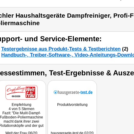
chler Haushaltsgeräte Dampfreiniger, Profi
liermaschine
pport- und Service-Elemente:
Testergebnisse aus Produkt-Tests & Testberichten
(2)
Handbuch-, Treiber-Software-, Video-Anleitungs-Downl
ressestimmen, Test-Ergebnisse & Ausz
Empfehlung
Produktvorstellung
4 von 5 Sternen
Fazit: "Die Mulit-Dampf-
Fußboden-Poliermaschine
macht dank ihrer zwei
Rotationsköpfe und der gut
funktionierenden Dampf-
Welt der Frau 06/20
hausgeraete-test.de 02/20