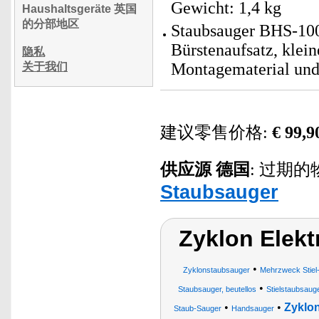
Gewicht: 1,4 kg
Haushaltsgeräte 英国
的分部地区
Staubsauger BHS-100
Bürstenaufsatz, klei
隐私
Montagematerial und
关于我们
建议零售价格:
€ 99,9
供应源
德国
: 过期的物品.
Staubsauger
Zyklon Elek
•
Zyklonstaubsauger
Mehrzweck Stiel
•
Staubsauger, beutellos
Stielstaubsaug
•
•
Zyklo
Staub-Sauger
Handsauger