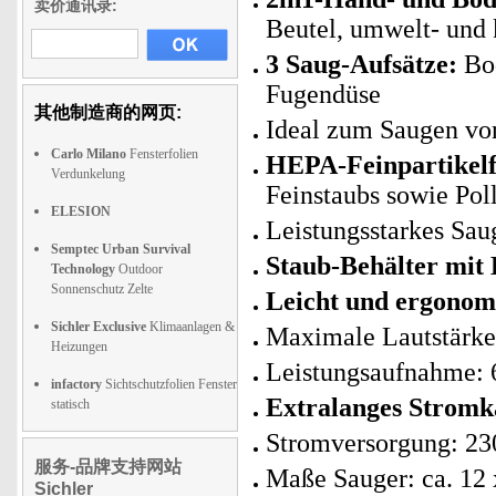
卖价通讯录:
Beutel, umwelt- und
3 Saug-Aufsätze:
Bod
Fugendüse
其他制造商的网页:
Ideal zum Saugen von
Carlo Milano
Fensterfolien
HEPA-Feinpartikelfi
Verdunkelung
Feinstaubs sowie Poll
ELESION
Leistungsstarkes Sau
Semptec Urban Survival
Staub-Behälter mit
Technology
Outdoor
Sonnenschutz Zelte
Leicht und ergonom
Sichler Exclusive
Klimaanlagen &
Maximale Lautstärke
Heizungen
Leistungsaufnahme: 
infactory
Sichtschutzfolien Fenster
Extralanges Stromk
statisch
Stromversorgung: 230
服务-品牌支持网站
Maße Sauger: ca. 12 
Sichler