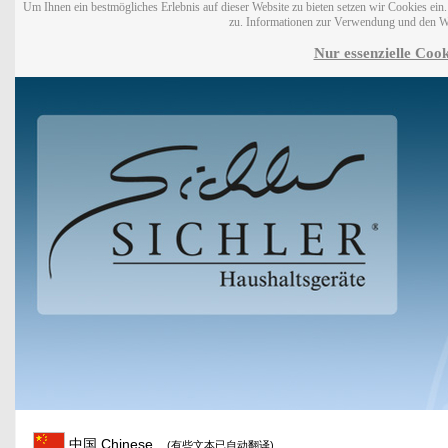
Um Ihnen ein bestmögliches Erlebnis auf dieser Website zu bieten setzen wir Cookies ei
zu. Informationen zur Verwendung und den W
Nur essenzielle Cook
中国 Chinese
(有些文本已自动翻译)