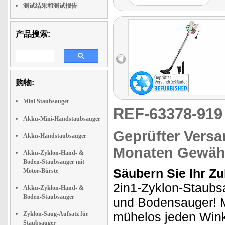
super für Tierhaushalte
测试结果和测试报告
geeignet ist."
产品搜索:
购物:
Mini Staubsauger
REF-63378-91
Akku-Mini-Handstaubsauger
Geprüfter Versa
Akku-Handstaubsauger
Monaten Gewähr
Akku-Zyklon-Hand- &
Boden-Staubsauger mit
Säubern Sie Ihr 
Motor-Bürste
2in1-Zyklon-Staubsa
Akku-Zyklon-Hand- &
Boden-Staubsauger
und Bodensauger! M
mühelos jeden Wink
Zyklon-Saug-Aufsatz für
Staubsauger