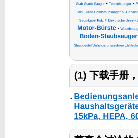
•
•
A
Stab-Staub-Sauger
Teppichsauger
Mini Turbo Handstaubsauger & -Gebläs
•
Stromkabel Putz
Elektrische Besen-
Motor-Bürste
•
Waschsauger
Boden-Staubsauger
Staubbeutel Verlängerungsrohren Elektr
(1) 下载手
Bedienungsanlei
Haushaltsgerät
15kPa, HEPA, 60