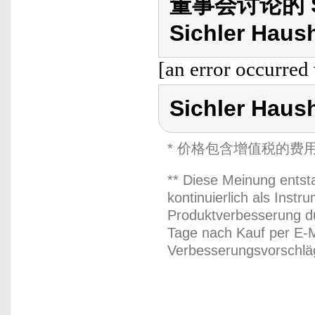
董事会讨论的 Sic
Sichler Haush
[an error occurred 
Sichler Haus
* 价格包含增值税的费
** Diese Meinung entst
kontinuierlich als Inst
Produktverbesserung du
Tage nach Kauf per E-M
Verbesserungsvorschläg