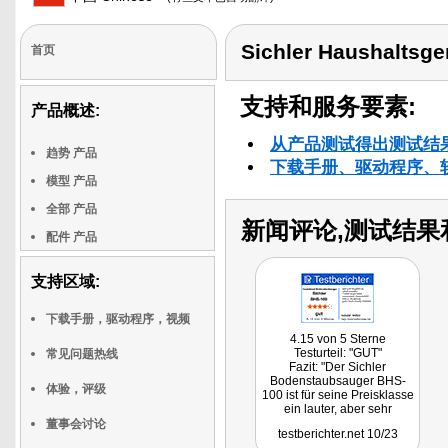
Sichler Haushaltsge
首页
支持和服务要素:
产品概述:
从产品测试得出测试结
趋势 产品
下载手册、驱动程序、
模型 产品
全部 产品
新闻评论,测试结果
配件 产品
支持区域:
下载手册，驱动程序，视频
4.15 von 5 Sterne
Testurteil: "GUT"
常见问题热线
Fazit: "Der Sichler
Bodenstaubsauger BHS-
体验，评级
100 ist für seine Preisklasse
ein lauter, aber sehr
leistungsstarker
董事会讨论
testberichter.net 10/23
Staubsauger, welcher auch