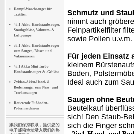
Dampf-Waschsauger für
Schmutz und Stau
Textilien
nimmt auch gröbere
4in1-Akku-Handstaubsauger,
Feinpartikelfilter f
Staubgebläse, Vakuum- &
Luftpumpe
sowie Pollen u.v.m. 
3in1-Akku-Handstaubsauger
zum Saugen, Blasen und
Für jeden Einsatz 
Vakuumieren
kleinem Bürstenauf
4in1 Akku Mini Turbo
Boden, Polstermöbel
Handstaubsauger & -Gebläse
Ideal auch zum Sau
Zyklon-Akku-Hand- &
Bodensauger zum Nass- und
Trockensaugen
Saugen ohne Beute
Rotierende Fußboden-
Beutelkauf überflüs
Poliermaschinen
sich! Den Staub-Beh
sich die Finger sc
跟我们保持联系，提供您的
电子邮箱地址录入我们的热
2in1-Hand- und Bod