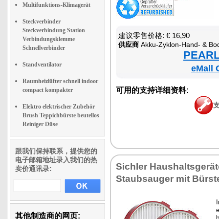
Multifunktions-Klimagerät
Steckverbinder
Steckverbindung Station
建议零售价格: € 16,90
Verbindungsklemme
供应商
Akku-Zyklon-Hand- & Boden-Staubsa
Schnellverbinder
PEARL 
Standventilator
eMall 
Raumheizlüfter schnell indoor
可用的支持详细资料:
compact kompakter
Elektro elektrischer Zubehör
Brush Teppichbürste beutellos
Reiniger Düse
跟我们保持联系，提供您的
电子邮箱地址录入我们的热
Sichler Haushaltsgerät
卖价通讯录:
Staubsauger mit Bürst
e
其他制造商的网页: