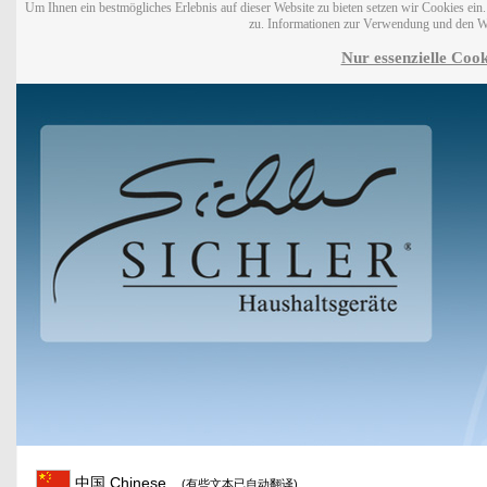
Um Ihnen ein bestmögliches Erlebnis auf dieser Website zu bieten setzen wir Cookies ei
zu. Informationen zur Verwendung und den W
Nur essenzielle Cook
中国 Chinese
(有些文本已自动翻译)