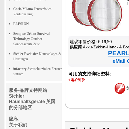
Carlo Milano
Fensterfolien
Verdunkelung
ELESION
Semptec Urban Survival
Technology
Outdoor
建议零售价格: € 16,90
Sonnenschutz Zelte
供应商
Akku-Zyklon-Hand- & Boden-Staubsa
PEARL 
Sichler Exclusive
Klimaanlagen &
Heizungen
eMall 
infactory
Sichtschutzfolien Fenster
可用的支持详细资料:
statisch
1 客户评价
服务-品牌支持网站
Sichler
Haushaltsgeräte 英国
的分部地区
隐私
关于我们