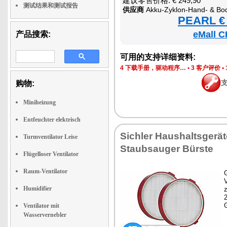
建议零售价格: € 249,90
测试结果和测试报告
供应商
Akku-Zyklon-Hand- & Boden-Staubsa
PEARL € 
eMall C
产品搜索:
可用的支持详细资料:
4 下载手册，驱动程序…
•
3 客户评价
•
购物:
Miniheizung
Entfeuchter elektrisch
Sichler Haushaltsgerä
Turmventilator Leise
Staubsauger Bürste
Flügelloser Ventilator
Raum-Ventilator
G
Humidifier
z
Ventilator mit
Wasservernebler