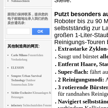
Stelle.
Nähmaschinen
Putzt besonders a
跟我们保持联系，提供您的
电子邮箱地址录入我们的热
Roboter bis zu 90 M
卖价通讯录:
selbstständig zur 
großen 1-Liter-Stau
Reinigungs-Touren be
其他制造商的网页:
Extrastarke Zyklon-
Saugt und bürstet
all
Carlo Milano
Fensterfolien
Verdunkelung
Entfernt Haare, Sta
ELESION
Super-flach:
fährt au
Semptec Urban Survival
2 Reinigungsmodi:
A
Technology
Outdoor
Sonnenschutz Zelte
3 rotierende Bürste
für randnahes Reinig
Sichler Exclusive
Klimaanlagen &
Heizungen
Navigiert selbststä
infactory
Sichtschutzfolien Fenster