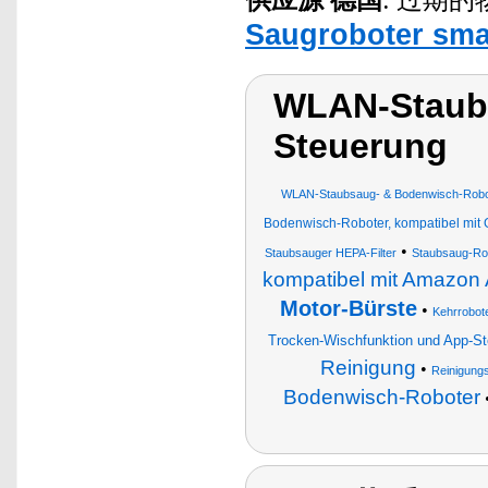
供应源
德国
: 过期的物品.
Saugroboter sma
WLAN-Staubs
Steuerung
WLAN-Staubsaug- & Bodenwisch-Roboter
Bodenwisch-Roboter, kompatibel mit G
•
Staubsauger HEPA-Filter
Staubsaug-Ro
kompatibel mit Amazon 
Motor-Bürste
•
Kehrrobot
Trocken-Wischfunktion und App-S
Reinigung
•
Reinigungs
Bodenwisch-Roboter