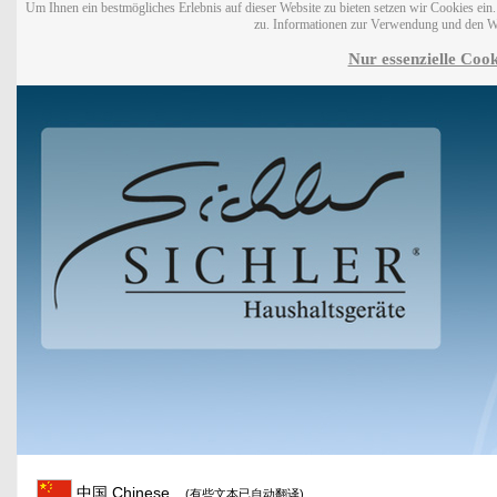
Um Ihnen ein bestmögliches Erlebnis auf dieser Website zu bieten setzen wir Cookies ei
zu. Informationen zur Verwendung und den W
Nur essenzielle Cook
中国 Chinese
(有些文本已自动翻译)