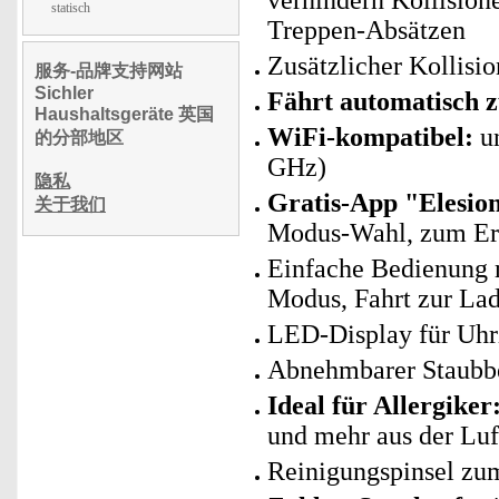
verhindern Kollisio
statisch
Treppen-Absätzen
Zusätzlicher Kollisi
服务-品牌支持网站
Sichler
Fährt automatisch z
Haushaltsgeräte 英国
WiFi-kompatibel:
un
的分部地区
GHz)
隐私
Gratis-App "Elesio
关于我们
Modus-Wahl, zum Erst
Einfache Bedienung 
Modus, Fahrt zur Lade
LED-Display für Uhrz
Abnehmbarer Staubbe
Ideal für Allergiker
und mehr aus der Luf
Reinigungspinsel zum