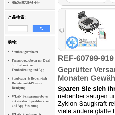
测试结果和测试报告
产品搜索:
购物:
Staubsaugerroboter
REF-60799-91
Fensterputzroboter mit Dual-
Sprüh-Funktion,
Geprüfter Versa
Fernbedienung und App
Monaten Gewähr
Staubsaug- & Bodenwisch-
Roboter mit 4-Phasen-
Sparen Sie sich Ih
Reinigung
nebenbei saugen und
WLAN-Fensterputzroboter
mit 2-seitiger Sprühfunktion
Zyklon-Saugkraft re
und App-Steuerung
viele andere glatte
WLAN-Staubsaug- &