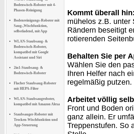
Bodenwisch-Roboter mit 4-
Phasen-Reinigung
Kommt überall hin
mühelos z.B. unter
Bodenreinigungs-Roboter mit
Saug-,Wischfunktion,
Rändern beseitigt e
selbstladend, mit App
rotierenden Seitenb
WLAN-Staubsaug- &
Bodenwisch-Roboter,
kompatibel mit Google
Behalten Sie per Ap
Assistant und Siri
Wählen Sie den pa
2in1-Staubsaug- &
Ihren Helfer nach e
Bodenwisch-Roboter
regelmäßig putzen.
Flacher Staubsaug-Roboter
mit HEPA-Filter
Arbeitet völlig sel
WLAN-Staubsaugroboter,
kompatibel mit Amazon Alexa
Front und Boden ori
Staubsauger-Roboter mit
ganz allein. Er umf
Trocken-Wischfunktion und
Treppenstufen. So ar
App-Steuerung