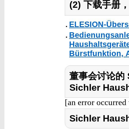
(2) 下载手
ELESION-Übers
Bedienungsanlei
Haushaltsgerät
Bürstfunktion, 
董事会讨论的 Sic
Sichler Haush
[an error occurred 
Sichler Haus