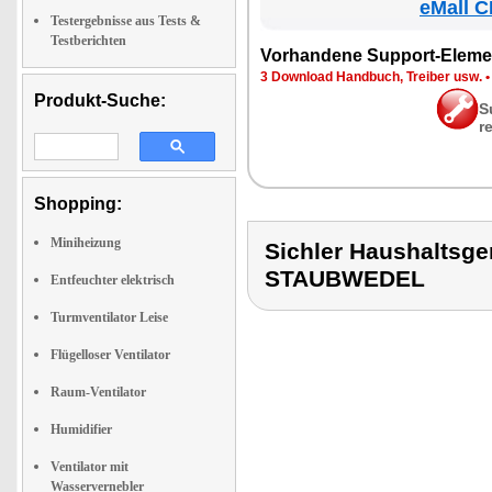
eMall C
Testergebnisse aus Tests &
Testberichten
Vor­han­de­ne Sup­port-Ele­me
3 Down­load Hand­buch, Trei­ber usw.
Produkt-Suche:
S
r
Shopping:
Miniheizung
Sichler Haushalts
STAUBWEDEL
Entfeuchter elektrisch
Turmventilator Leise
Flügelloser Ventilator
Raum-Ventilator
Humidifier
Ventilator mit
Wasservernebler