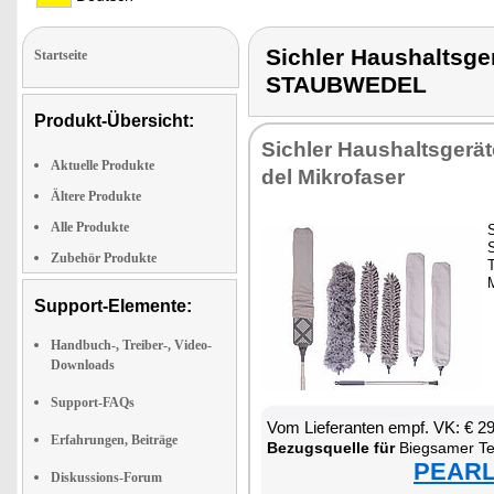
Sichler Haushalts
Startseite
STAUBWEDEL
Produkt-Übersicht:
Sich­ler Haus­halts­ge­rä
Aktuelle Produkte
del Mi­kro­fa­ser
Ältere Produkte
Alle Produkte
S
S
Zubehör Produkte
T
M
Support-Elemente:
Handbuch-, Treiber-, Video-
Downloads
Support-FAQs
Vom Lie­fe­ran­ten empf. VK: € 2
Erfahrungen, Beiträge
Be­zugs­quel­le für
Bieg­sa­mer Te­l
PEARL 
Diskussions-Forum