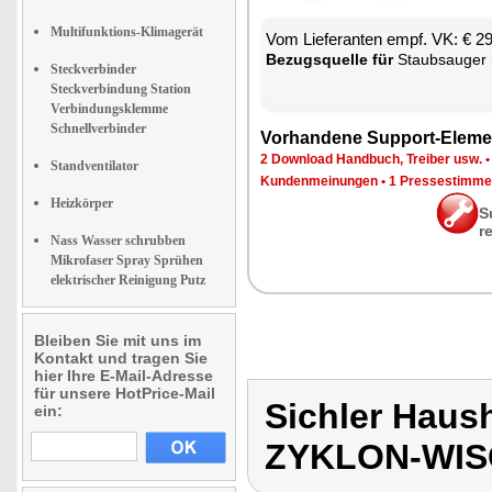
Multifunktions-Klimagerät
Vom Lie­fe­ran­ten empf. VK: € 2
Be­zugs­quel­le für
Staub­sau­ger 
Steckverbinder
Steckverbindung Station
Verbindungsklemme
Schnellverbinder
Vor­han­de­ne Sup­port-Ele­me
2 Down­load Hand­buch, Trei­ber usw.
Standventilator
Kun­den­mei­nun­gen
•
1 Pres­se­stim­m
Heizkörper
S
r
Nass Wasser schrubben
Mikrofaser Spray Sprühen
elektrischer Reinigung Putz
Bleiben Sie mit uns im
Kontakt und tragen Sie
hier Ihre E-Mail-Adresse
für unsere HotPrice-Mail
Sichler Haus
ein:
ZYKLON-WI