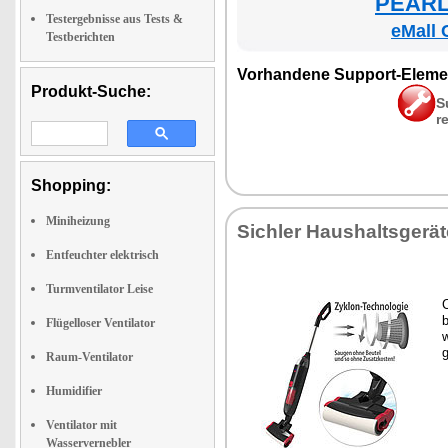
PEARL 
Testergebnisse aus Tests &
eMall 
Testberichten
Vor­han­de­ne Sup­port-Ele­me
Produkt-Suche:
S
r
Shopping:
Miniheizung
Sich­ler Haus­halts­ge­rä­
Entfeuchter elektrisch
Turmventilator Leise
C
Flügelloser Ventilator
w
g
Raum-Ventilator
Humidifier
Ventilator mit
Wasservernebler