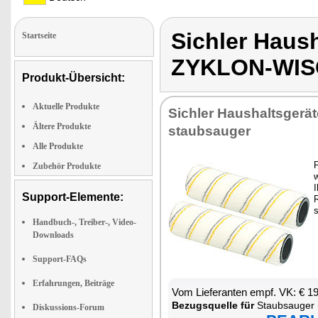
Sichler Haus
Startseite
ZYKLON-WI
Produkt-Übersicht:
Aktuelle Produkte
Sich­ler Haus­halts­ge­rä­
Ältere Produkte
staub­sau­ger
Alle Produkte
P
Zubehör Produkte
w
I
Support-Elemente:
R
s
Handbuch-, Treiber-, Video-
Downloads
Support-FAQs
Erfahrungen, Beiträge
Vom Lie­fe­ran­ten empf. VK: € 1
Be­zugs­quel­le für
Staub­sau­ger 
Diskussions-Forum