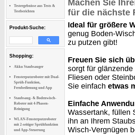
Machen Sie Ihre
Testergebnisse aus Tests &
für die nächste
Testberichten
Ideal für größere 
Produkt-Suche:
genug Boden-Wisch
zu putzen gibt!
Shopping:
Freuen Sie sich ü
sorgt für glänzende
Akku Staubsauger
Fliesen oder Stein
Fensterputzroboter mit Dual-
Sprüh-Funktion,
Sie einfach
etwas m
Fernbedienung und App
Staubsaug- & Bodenwisch-
Einfache Anwendu
Roboter mit 4-Phasen-
Reinigung
Wassertank, füllen 
ihn an Ihrem Staub
WLAN-Fensterputzroboter
mit 2-seitiger Sprühfunktion
Wisch-Vergnügen b
und App-Steuerung