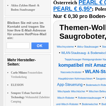
PEARL € 0
Österreich
Akku-Zyklon-Hand- &
PEARL € 6,95*
;
Pole
Boden-Staubsauger
Nur € 0,30 pro Boden
Bleiben Sie mit uns im
Themen-Wolk
Kontakt und tragen Sie
hier Ihre E-Mail-Adresse
Saugroboter
für unsere HotPrice-Mail
ein:
•
•
Wischsysteme
Akku-Staubsauger
Sta
•
WLAN-Staubsaug- & Bodenwisch-R
Mehr Hersteller-
Teppichsauger Reinigungroboter N
Seiten:
kompatibel mit Amaz
WLAN-Sta
•
Nasswischroboter
Carlo Milano
Fensterfolien
Verdunkelung
•
Hauptbürsten Kehrmaschinen
Saugwis
App-Steuerung
•
ELESION
Bodenwisch-Robo
•
Wischpads Wischtücher
Wischen Befeu
Semptec Urban Survival
•
•
Technology
Wohnmobil Zubehöre
Wisch-Roboter
Roboterstaubsauger
Camping
•
•
und-Wisch-Roboter
Bodenwischer
Bod