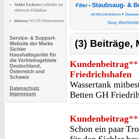
Staubsaug- & B
Sichler Exclusive
Luftkühler mit
Filter
•
elektrische Kühlakkus
•
mit Wischfunktionen
Staubwis
infactory
WLAN-Wetterstationen
Saug-,Wischfunktio
Service- & Support-
(3) Beiträge,
Website der Marke
Sichler
Haushaltsgeräte für
die Vertriebsgebiete
Kundenbeitrag
**
Deutschland,
Österreich und
Friedrichshafen
Schweiz
Wassertank mitbest
Datenschutz
Betten GH Friedri
Impressum
Kundenbeitrag
**
Schon ein paar Tro