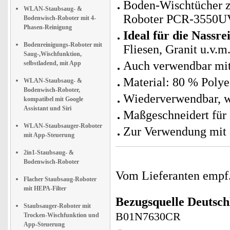
Boden-Wischtücher zu
WLAN-Staubsaug- &
Roboter PCR-3550U
Bodenwisch-Roboter mit 4-
Phasen-Reinigung
Ideal für die Nassre
Bodenreinigungs-Roboter mit
Fliesen, Granit u.v.m
Saug-,Wischfunktion,
Auch verwendbar mit
selbstladend, mit App
Material: 80 % Polye
WLAN-Staubsaug- &
Bodenwisch-Roboter,
Wiederverwendbar, w
kompatibel mit Google
Assistant und Siri
Maßgeschneidert für
WLAN-Staubsauger-Roboter
Zur Verwendung mit
mit App-Steuerung
2in1-Staubsaug- &
Bodenwisch-Roboter
Vom Lieferanten emp
Flacher Staubsaug-Roboter
mit HEPA-Filter
Bezugsquelle
Deutsch
Staubsauger-Roboter mit
B01N7630CR
Trocken-Wischfunktion und
App-Steuerung