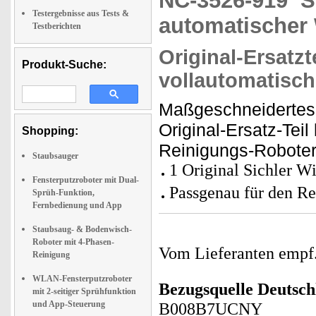
NC-3526-919
S
Testergebnisse aus Tests &
automatischer
Testberichten
Original-Ersatzt
Produkt-Suche:
vollautomatisch
Maßgeschneidertes 
Original-Ersatz-Teil
Shopping:
Reinigungs-Robote
Staubsauger
1 Original Sichler 
Fensterputzroboter mit Dual-
Passgenau für den R
Sprüh-Funktion,
Fernbedienung und App
Staubsaug- & Bodenwisch-
Roboter mit 4-Phasen-
Vom Lieferanten emp
Reinigung
WLAN-Fensterputzroboter
Bezugsquelle
Deutsch
mit 2-seitiger Sprühfunktion
und App-Steuerung
B008B7UCNY