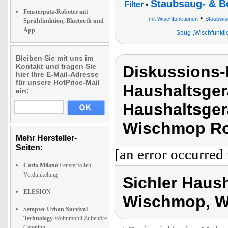
Staubsaug- & B
Filter
•
Fensterputz-Roboter mit
•
mit Wischfunktionen
Staubwis
Sprühfunktion, Bluetooth und
App
Saug-,Wischfunktio
Bleiben Sie mit uns im
Kontakt und tragen Sie
Diskussions-
hier Ihre E-Mail-Adresse
für unsere HotPrice-Mail
Haushaltsger
ein:
Haushaltsger
Wischmop Ro
Mehr Hersteller-
Seiten:
[an error occurred 
Carlo Milano
Fensterfolien
Verdunkelung
Sichler Haus
ELESION
Wischmop, W
Semptec Urban Survival
Technology
Wohnmobil Zubehöre
Camping