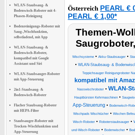
WLAN-Staubsaug- &
PEARL € 0
Österreich
Bodenwisch-Roboter mit 4-
PEARL € 1,00*
Phasen-Reinigung
Bodenreinigungs-Roboter mit
Themen-Wolk
Saug-,Wischfunktion,
selbstladend, mit App
Saugroboter
WLAN-Staubsaug- &
Bodenwisch-Roboter,
•
•
Wischsysteme
Akku-Staubsauger
Sta
kompatibel mit Google
Assistant und Siri
•
WLAN-Staubsaug- & Bodenwisch-R
Teppichsauger Reinigungroboter N
WLAN-Staubsauger-Roboter
kompatibel mit Amaz
mit App-Steuerung
WLAN-Sta
•
2in1-Staubsaug- &
Nasswischroboter
Bodenwisch-Roboter
•
Hauptbürsten Kehrmaschinen
Saugwis
App-Steuerung
•
Flacher Staubsaug-Roboter
Bodenwisch-Robo
mit HEPA-Filter
•
Wischpads Wischtücher
Wischen Befeu
Staubsauger-Roboter mit
•
•
Wisch-Roboter
Roboterstaubsauger
Trocken-Wischfunktion und
•
•
und-Wisch-Roboter
Bodenwischer
Bod
App-Steuerung