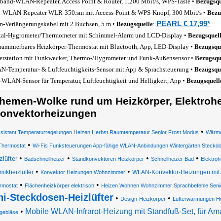
band-WLAN-Repeater, Access Point & Router, 1.200 Mbit/s, WPS-Taste •
Bezugsqu
-WLAN-Repeater WLR-350.sm mit Access-Point & WPS-Knopf, 300 Mbit/s •
Bezu
PEARL € 17,99*
m-Verlängerungskabel mit 2 Buchsen, 5 m •
Bezugsquelle
:
tal-Hygrometer/Thermometer mit Schimmel-Alarm und LCD-Display •
Bezugsquel
rammierbares Heizkörper-Thermostat mit Bluetooth, App, LED-Display •
Bezugsqu
erstation mit Funkwecker, Thermo-/Hygrometer und Funk-Außensensor •
Bezugsqu
-Temperatur- & Luftfeuchtigkeits-Sensor mit App & Sprachsteuerung •
Bezugsqu
-WLAN-Sensor für Temperatur, Luftfeuchtigkeit und Helligkeit, App •
Bezugsquell
hemen-Wolke rund um Heizkörper, Elektroh
onvektorheizungen
•
sistant Temperaturregelungen Heizen Herbst Raumtemperatur Senior Frost Modus
Wärme
•
Thermostat
Wi-Fis Funksteuerungen App-fähige WLAN-Anbindungen Wintergärten Steckd
•
•
•
•
zlüfter
Badschnellheizer
Standkonvektoren Heizkörper
Schnellheizer Bad
Elektro
•
•
mikheizlüfter
WLAN-Konvektor-Heizungen mit 
Konvektor Heizungen Wohnzimmer
•
•
rmostat
Flächenheizkörper elektrisch
Heizen Wohnen Wohnzimmer Sprachbefehle Senio
ni-Steckdosen-Heizlüfter
•
•
Design-Heizkörper
Lufterwärmungen Hei
•
Mobile WLAN-Infrarot-Heizung mit Standfuß-Set, für Am
gebläse