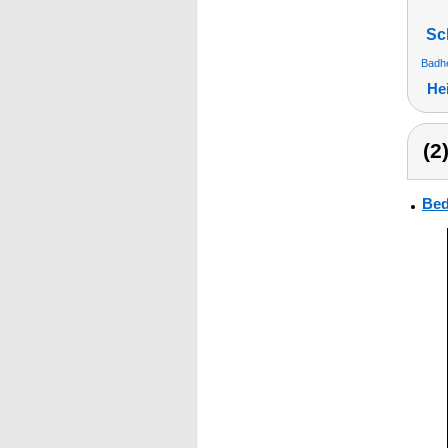
Sc
Badhe
He
(2
Bed