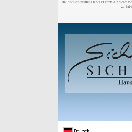
Um Ihnen ein bestmögliches Erlebnis auf dieser We
zu. Inf
Deutsch