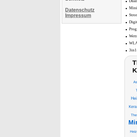
Dual
Mini
Datenschutz
Stro
Impressum
Digi
Prog
Wett
WLAN
3in1
T
K
As
Hei
Kera
The
Mi
Heiz