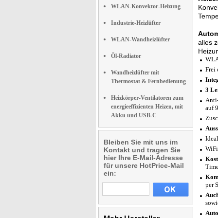
WLAN-Konvektor-Heizung
Konvek
Temper
Industrie-Heizlüfter
Autom
WLAN-Wandheizlüfter
alles 
Heizu
Öl-Radiator
WLAN
Frei
Wandheizlüfter mit
Inte
Thermostat & Fernbedienung
3 Le
Heizkörper-Ventilatoren zum
Anti
energieeffizienten Heizen, mit
auf 
Akku und USB-C
Zusc
Auss
Idea
Bleiben Sie mit uns im
WiFi
Kontakt und tragen Sie
hier Ihre E-Mail-Adresse
Kost
für unsere HotPrice-Mail
Time
ein:
Komp
per 
Auch
sowi
Auto