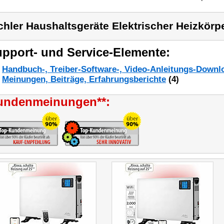
chler Haushaltsgeräte Elektrischer Heizkörp
pport- und Service-Elemente:
Handbuch-, Treiber-Software-, Video-Anleitungs-Downl
Meinungen, Beiträge, Erfahrungsberichte
(4)
undenmeinungen**: