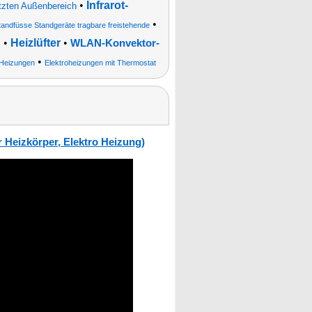
•
Infrarot-
ützten Außenbereich
•
tandfüsse Standgeräte tragbare freistehende
g
•
Heizlüfter
•
WLAN-Konvektor-
•
 Heizungen
Elektroheizungen mit Thermostat
 Heizkörper, Elektro Heizung)