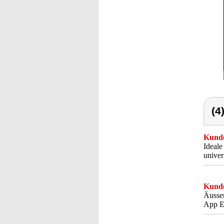
(4
Kunde
Ideale
unive
Kunde
Äusser
App 