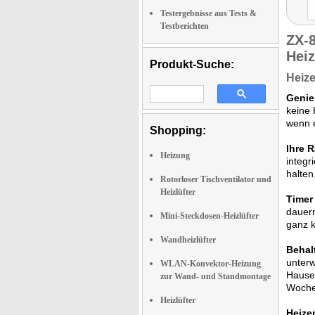
Testergebnisse aus Tests &
Testberichten
ZX-
Hei
Produkt-Suche:
Heize
Genie
keine 
wenn e
Shopping:
Ihre 
Heizung
integr
halten
Rotorloser Tischventilator und
Heizlüfter
Timer
dauern
Mini-Steckdosen-Heizlüfter
ganz k
Wandheizlüfter
Behal
unterw
WLAN-Konvektor-Heizung
Hause
zur Wand- und Standmontage
Woche
Heizlüfter
Heize