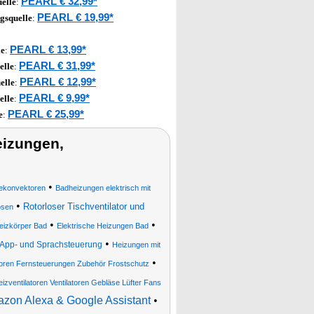
PEARL € 32,99*
elle
:
PEARL € 19,99*
gsquelle
:
PEARL € 13,99*
le
:
PEARL € 31,99*
elle
:
PEARL € 12,99*
elle
:
PEARL € 9,99*
elle
:
PEARL € 25,99*
e
:
eizungen,
•
konvektoren
Badheizungen elektrisch mit
•
Rotorloser Tischventilator und
osen
•
•
heizkörper Bad
Elektrische Heizungen Bad
•
App- und Sprachsteuerung
Heizungen mit
•
ren Fernsteuerungen Zubehör Frostschutz
zventilatoren Ventilatoren Gebläse Lüfter Fans
azon Alexa & Google Assistant
•