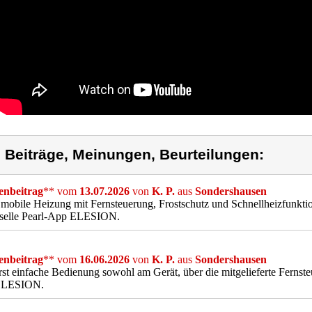
) Beiträge, Meinungen, Beurteilungen:
nbeitrag
** vom
13.07.2026
von
K. P.
aus
Sondershausen
 mobile Heizung mit Fernsteuerung, Frostschutz und Schnellheizfunkt
rselle Pearl-App ELESION.
nbeitrag
** vom
16.06.2026
von
K. P.
aus
Sondershausen
st einfache Bedienung sowohl am Gerät, über die mitgelieferte Ferns
ELESION.