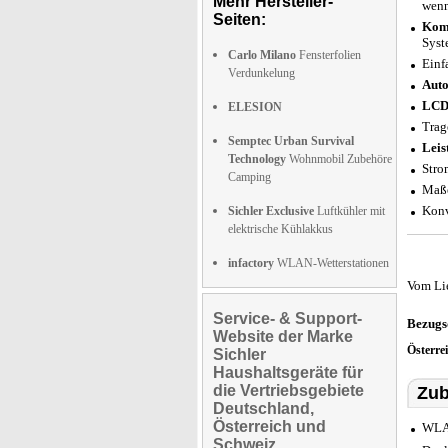
Mehr Hersteller-
wenn
Seiten:
Komp
Syst
Carlo Milano
Fensterfolien
Einf
Verdunkelung
Auto
LCD-
ELESION
Trag
Semptec Urban Survival
Leis
Technology
Wohnmobil Zubehöre
Stro
Camping
Maße
Konv
Sichler Exclusive
Luftkühler mit
elektrische Kühlakkus
infactory
WLAN-Wetterstationen
Vom Li
Service- & Support-
Bezugs
Website der Marke
Österre
Sichler
Haushaltsgeräte für
die Vertriebsgebiete
Zub
Deutschland,
Österreich und
WLAN
Schweiz