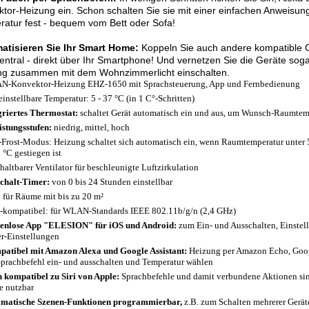
tor-Heizung ein. Schon schalten Sie sie mit einer einfachen Anweisun
atur fest - bequem vom Bett oder Sofa!
atisieren Sie Ihr Smart Home:
Koppeln Sie auch andere kompatible G
zentral - direkt über Ihr Smartphone! Und vernetzen Sie die Geräte soga
ng zusammen mit dem Wohnzimmerlicht einschalten.
-Konvektor-Heizung EHZ-1650 mit Sprachsteuerung, App und Fernbedienung
 einstellbare Temperatur: 5 - 37 °C (in 1 C°-Schritten)
griertes Thermostat:
schaltet Gerät automatisch ein und aus, um Wunsch-Raumtemp
istungsstufen:
niedrig, mittel, hoch
-Frost-Modus: Heizung schaltet sich automatisch ein, wenn Raumtemperatur unter 5
9 °C gestiegen ist
haltbarer Ventilator für beschleunigte Luftzirkulation
chalt-Timer:
von 0 bis 24 Stunden einstellbar
l für Räume mit bis zu 20 m²
-kompatibel: für WLAN-Standards IEEE 802.11b/g/n (2,4 GHz)
enlose App "ELESION" für iOS und Android:
zum Ein- und Ausschalten, Einstell
r-Einstellungen
atibel mit Amazon Alexa und Google Assistant:
Heizung per Amazon Echo, Goo
Sprachbefehl ein- und ausschalten und Temperatur wählen
 kompatibel zu Siri von Apple:
Sprachbefehle und damit verbundene Aktionen sind
e nutzbar
matische Szenen-Funktionen programmierbar,
z.B. zum Schalten mehrerer Geräte