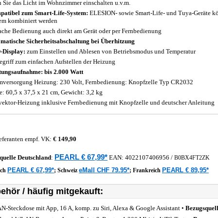
 Sie das Licht im Wohnzimmer einschalten u.v.m.
atibel zum Smart-Life-System:
ELESION- sowie Smart-Life- und Tuya-Geräte k
em kombiniert werden
ache Bedienung auch direkt am Gerät oder per Fernbedienung
matische Sicherheitsabschaltung bei Überhitzung
Display:
zum Einstellen und Ablesen von Betriebsmodus und Temperatur
egriff zum einfachen Aufstellen der Heizung
tungsaufnahme: bis 2.000 Watt
mversorgung Heizung: 230 Volt, Fernbedienung: Knopfzelle Typ CR2032
: 60,5 x 37,5 x 21 cm, Gewicht: 3,2 kg
ektor-Heizung inklusive Fernbedienung mit Knopfzelle und deutscher Anleitung
eferanten empf. VK:
€ 149,90
PEARL € 67,99*
quelle
Deutschland
:
EAN:
4022107406956
/
B0BX4FT2ZK
PEARL € 67,99*
eMall CHF 79.95*
PEARL € 89,95*
ich
;
Schweiz
;
Frankreich
ehör / häufig mitgekauft:
-Steckdose mit App, 16 A, komp. zu Siri, Alexa & Google Assistant •
Bezugsquel