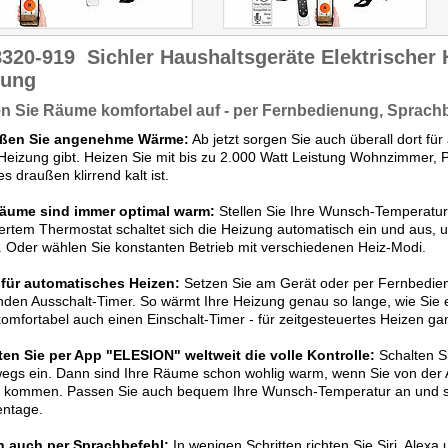
8320-919
Sichler Haushaltsgeräte Elektrischer 
zung
n Sie Räume komfortabel auf - per Fernbedienung, Sprach
ßen Sie angenehme Wärme:
Ab jetzt sorgen Sie auch überall dort 
Heizung gibt. Heizen Sie mit bis zu 2.000 Watt Leistung Wohnzimmer, 
s draußen klirrend kalt ist.
Räume sind immer optimal warm:
Stellen Sie Ihre Wunsch-Temperatur
iertem Thermostat schaltet sich die Heizung automatisch ein und aus,
. Oder wählen Sie konstanten Betrieb mit verschiedenen Heiz-Modi.
 für automatisches Heizen:
Setzen Sie am Gerät oder per Fernbedien
den Ausschalt-Timer. So wärmt Ihre Heizung genau so lange, wie Sie 
omfortabel auch einen Einschalt-Timer - für zeitgesteuertes Heizen ga
ten Sie per App "ELESION" weltweit die volle Kontrolle:
Schalten Si
egs ein. Dann sind Ihre Räume schon wohlig warm, wenn Sie von der 
 kommen. Passen Sie auch bequem Ihre Wunsch-Temperatur an und se
ntage.
n auch per Sprachbefehl:
In wenigen Schritten richten Sie Siri, Alexa