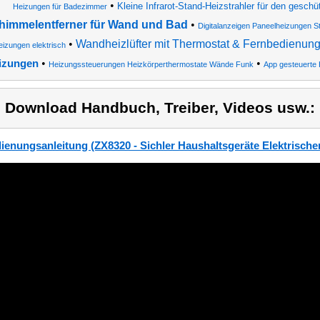
•
Kleine Infrarot-Stand-Heizstrahler für den gesch
Heizungen für Badezimmer
himmelentferner für Wand und Bad
•
Digitalanzeigen Paneelheizungen S
•
Wandheizlüfter mit Thermostat & Fernbedienun
izungen elektrisch
•
•
izungen
Heizungssteuerungen Heizkörperthermostate Wände Funk
App gesteuerte
) Download Handbuch, Treiber, Videos usw.:
ienungsanleitung (ZX8320 - Sichler Haushaltsgeräte Elektrischer