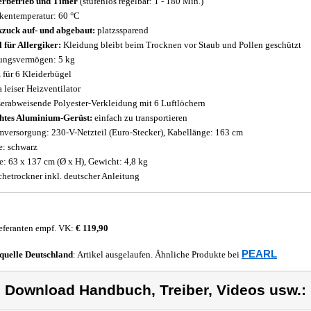
rbetrieb und Timer
(stufenlos regelbar: 1 - 180 Min.)
kentemperatur: 60 °C
zuck auf- und abgebaut:
platzssparend
l für Allergiker:
Kleidung bleibt beim Trocknen vor Staub und Pollen geschützt
ungsvermögen: 5 kg
z für 6 Kleiderbügel
a leiser Heizventilator
erabweisende Polyester-Verkleidung mit 6 Luftlöchern
htes Aluminium-Gerüst:
einfach zu transportieren
mversorgung: 230-V-Netzteil (Euro-Stecker), Kabellänge: 163 cm
e: schwarz
: 63 x 137 cm (Ø x H), Gewicht: 4,8 kg
hetrockner inkl. deutscher Anleitung
eferanten empf. VK:
€ 119,90
PEARL
quelle
Deutschland
: Artikel ausgelaufen. Ähnliche Produkte bei
) Download Handbuch, Treiber, Videos usw.: