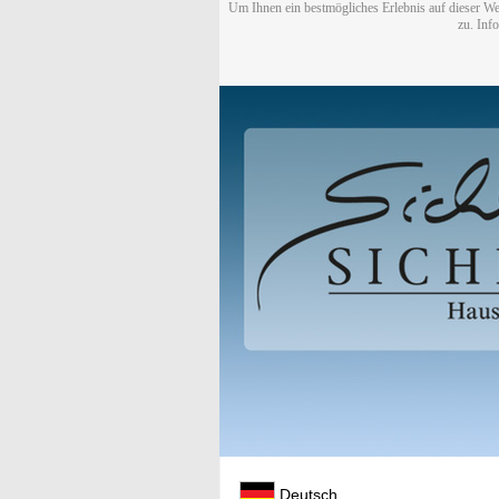
Um Ihnen ein bestmögliches Erlebnis auf dieser We
zu. Inf
Deutsch