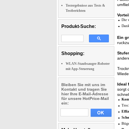
umflie
Testergebnisse aus Tests &
Testberichten
Vorte
Die 
Dank
Produkt-Suche:
Ein g
ruckzu
Stufe
Shopping:
andere
WLAN-Staubsauger-Roboter
Trockn
mit App-Steuerung
Wiede
Ideal 
Bleiben Sie mit uns im
Kontakt und tragen Sie
sorgt 
hier Ihre E-Mail-Adresse
schnel
für unsere HotPrice-Mail
Kom
ein:
Troc
Effi
Sch
Büge