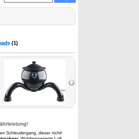
oads
(1)
ährleistung!
en Schleudergang, dieser nicht!
trockner.
Wohltemperierte Luft