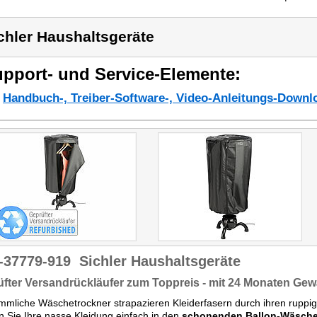
chler Haushaltsgeräte
pport- und Service-Elemente:
Handbuch-, Treiber-Software-, Video-Anleitungs-Downl
-37779-919
Sichler Haushaltsgeräte
fter Versandrückläufer zum Toppreis - mit 24 Monaten Gew
mliche Wäschetrockner strapazieren Kleiderfasern durch ihren ruppig
 Sie Ihre nasse Kleidung einfach in den
schonenden Ballon-Wäsche