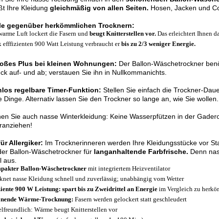
ßt Ihre Kleidung
gleichmäßig von allen Seiten.
Hosen, Jacken und Co
ile gegenüber herkömmlichen Trocknern:
warme Luft lockert die Fasern und
beugt Knitterstellen vor.
Das erleichtert Ihnen d
 efffizienten 900 Watt Leistung verbraucht er
bis zu 2/3 weniger Energie.
roßes Plus bei kleinen Wohnungen:
Der Ballon-Wäschetrockner benöt
ck auf- und ab; verstauen Sie ihn in Nullkommanichts.
nlos regelbare Timer-Funktion:
Stellen Sie einfach die Trockner-Dauer
 Dinge. Alternativ lassen Sie den Trockner so lange an, wie Sie wollen.
en Sie auch nasse Winterkleidung: Keine Wasserpfützen in der Gade
ranziehen!
für Allergiker:
Im Trocknerinneren werden Ihre Kleidungsstücke vor Sta
der Ballon-Wäschetrockner für
langanhaltende Farbfrische.
Denn nass
l aus.
pakter Ballon-Wäschetrockner
mit integriertem Heizventilator
knet nasse Kleidung schnell und zuverlässig; unabhängig vom Wetter
ziente 900 W Leistung: spart bis zu Zweidrittel an Energie
im Vergleich zu herk
onende Wärme-Trocknung:
Fasern werden gelockert statt geschleudert
lfreundlich: Wärme beugt Knitterstellen vor