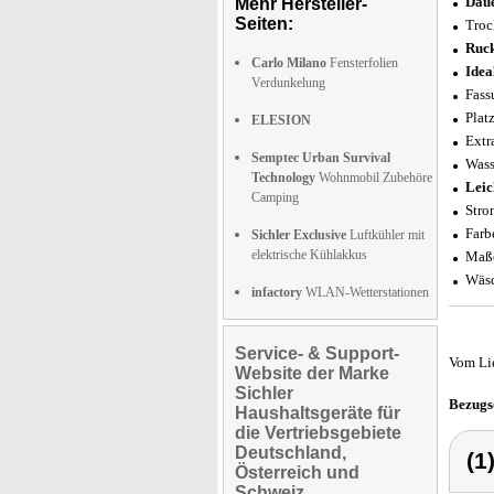
Daue
Mehr Hersteller-
Seiten:
Troc
Ruck
Carlo Milano
Fensterfolien
Idea
Verdunkelung
Fass
Plat
ELESION
Extr
Semptec Urban Survival
Wass
Technology
Wohnmobil Zubehöre
Leic
Camping
Stro
Farb
Sichler Exclusive
Luftkühler mit
elektrische Kühlakkus
Maße
Wäsc
infactory
WLAN-Wetterstationen
Service- & Support-
Vom Li
Website der Marke
Sichler
Bezugs
Haushaltsgeräte für
die Vertriebsgebiete
Deutschland,
(1
Österreich und
Schweiz