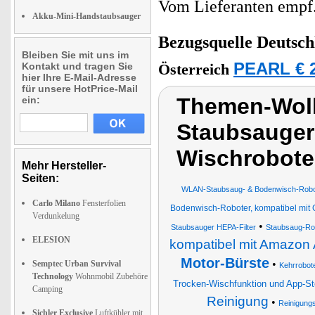
Vom Lieferanten emp
Akku-Mini-Handstaubsauger
Bezugsquelle
Deutsch
Bleiben Sie mit uns im
PEARL € 2
Kontakt und tragen Sie
Österreich
hier Ihre E-Mail-Adresse
für unsere HotPrice-Mail
Themen-Wol
ein:
Staubsaugerr
Wischrobote
Mehr Hersteller-
Seiten:
WLAN-Staubsaug- & Bodenwisch-Roboter
Carlo Milano
Fensterfolien
Bodenwisch-Roboter, kompatibel mit G
Verdunkelung
•
Staubsauger HEPA-Filter
Staubsaug-Ro
ELESION
kompatibel mit Amazon 
Motor-Bürste
•
Semptec Urban Survival
Kehrrobot
Technology
Wohnmobil Zubehöre
Trocken-Wischfunktion und App-S
Camping
Reinigung
•
Reinigungs
Sichler Exclusive
Luftkühler mit