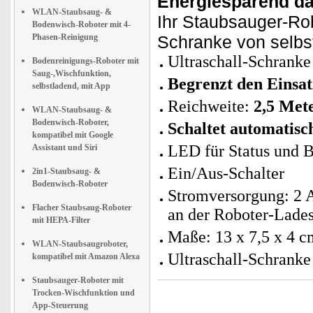
Energiesparend d
WLAN-Staubsaug- &
Ihr Staubsauger-Rob
Bodenwisch-Roboter mit 4-
Phasen-Reinigung
Schranke von selbs
Ultraschall-Schrank
Bodenreinigungs-Roboter mit
Saug-,Wischfunktion,
Begrenzt den Einsat
selbstladend, mit App
Reichweite:
2,5 Met
WLAN-Staubsaug- &
Bodenwisch-Roboter,
Schaltet automatis
kompatibel mit Google
LED für Status und B
Assistant und Siri
Ein/Aus-Schalter
2in1-Staubsaug- &
Bodenwisch-Roboter
Stromversorgung: 2 A
Flacher Staubsaug-Roboter
an der Roboter-Lades
mit HEPA-Filter
Maße: 13 x 7,5 x 4 c
WLAN-Staubsaugroboter,
Ultraschall-Schranke
kompatibel mit Amazon Alexa
Staubsauger-Roboter mit
Trocken-Wischfunktion und
App-Steuerung