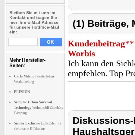
Bleiben Sie mit uns im
Kontakt und tragen Sie
(1) Beiträge,
hier Ihre E-Mail-Adresse
für unsere HotPrice-Mail
ein:
Kundenbeitrag
**
Worbis
Mehr Hersteller-
Ich kann den Sich
Seiten:
empfehlen. Top Prei
Carlo Milano
Fensterfolien
Verdunkelung
ELESION
Semptec Urban Survival
Technology
Wohnmobil Zubehöre
Camping
Diskussions-
Sichler Exclusive
Luftkühler mit
Haushaltsger
elektrische Kühlakkus