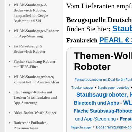
Vom Lieferanten emp
WLAN-Staubsaug- &
Bodenwisch-Roboter,
kompatibel mit Google
Bezugsquelle
Deutsch
Assistant und Siri
Stau
finden Sie hier:
WLAN-Staubsauger-Roboter
mit App-Steuerung
PEARL € 
Frankreich
2in1-Staubsaug- &
Bodenwisch-Roboter
Themen-Wolk
Flacher Staubsaug-Roboter
Roboter
mit HEPA-Filter
WLAN-Staubsaugroboter,
Fensterputzroboter mit Dual-Sprüh-Fun
kompatibel mit Amazon Alexa
•
Trockensauger
Staubsauger beutellos
Staubsauger-Roboter mit
Staubsaugroboter, 
Trocken-Wischfunktion und
WL
Bluetooth und Apps
•
App-Steuerung
Flache Staubsaug-Roboter
Akku-Boden-Wasch-Sauger
und App-Steuerung
•
Fenst
Rotierende Fußboden-
•
Bodenreinigungs-Robot
Teppichsauger
Poliermaschinen