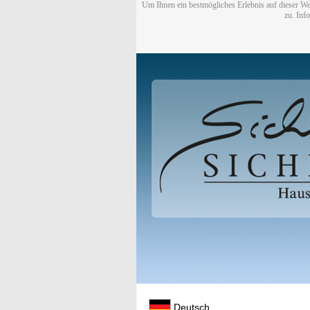
Um Ihnen ein bestmögliches Erlebnis auf dieser We
zu. Inf
Deutsch