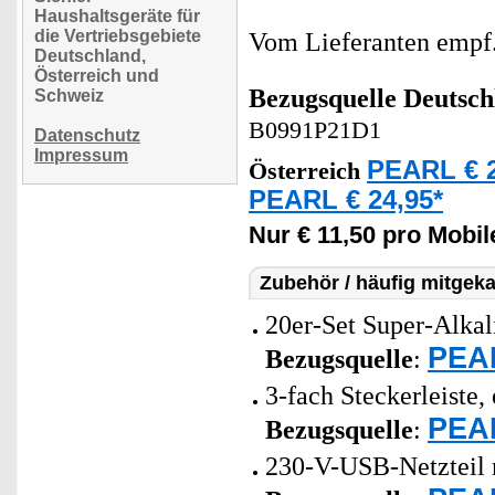
Haushaltsgeräte für
die Vertriebsgebiete
Vom Lieferanten emp
Deutschland,
Österreich und
Bezugsquelle
Deutsch
Schweiz
B0991P21D1
Datenschutz
Impressum
PEARL € 2
Österreich
PEARL € 24,95*
Nur € 11,50 pro Mobile
Zubehör / häufig mitgeka
20er-Set Super-Alkal
PEAR
Bezugsquelle
:
3-fach Steckerleiste,
PEAR
Bezugsquelle
:
230-V-USB-Netzteil m