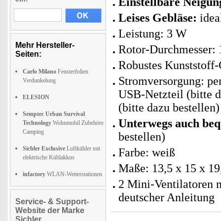
Einstellbare Neigun
Leises Gebläse:
idea
Leistung: 3 W
Mehr Hersteller-
Rotor-Durchmesser: 
Seiten:
Robustes Kunststoff
Carlo Milano
Fensterfolien
Stromversorgung: per
Verdunkelung
USB-Netzteil (bitte 
ELESION
(bitte dazu bestellen)
Semptec Urban Survival
Unterwegs auch be
Technology
Wohnmobil Zubehöre
Camping
bestellen)
Sichler Exclusive
Luftkühler mit
Farbe: weiß
elektrische Kühlakkus
Maße: 13,5 x 15 x 1
infactory
WLAN-Wetterstationen
2 Mini-Ventilatoren 
deutscher Anleitung
Service- & Support-
Website der Marke
Sichler