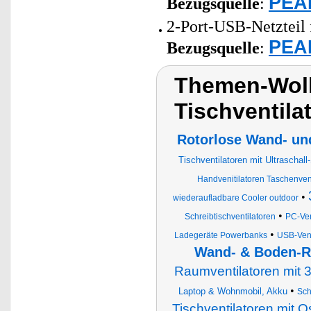
PEAR
Bezugsquelle
:
2-Port-USB-Netzteil 
PEAR
Bezugsquelle
:
Themen-Wolk
Tischventila
Rotorlose Wand- und
Tischventilatoren mit Ultraschall
Handvenitilatoren Taschenven
•
wiederaufladbare Cooler outdoor
•
Schreibtischventilatoren
PC-Ven
•
Ladegeräte Powerbanks
USB-Vent
Wand- & Boden-R
Raumventilatoren mit 3
•
Laptop & Wohnmobil, Akku
Sch
Tischventilatoren mit O