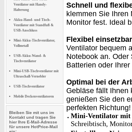
Schnell und flexib
Ventilator mit Handy-
Halterung
klemmen Sie Ihren M
Akku-Hand- und Tisch-
Monitor fest. Ideal 
Ventilator mit Standfuß &
USB-Anschluss
Flexibel einsetzbar
Mini-Akku-Tischventilator,
Vollmetall
Ventilator bequem a
Notebook an. Oder 
USB-Akku-Wand- &
Tischventilator
Batterien oder Ihre
Mini-USB-Tischventilator mit
Ultraschall-Vernebler
Optimal bei der A
USB-Tischventilator
Gebläse fällt Ihnen
Mobile Deckenventilatoren
genießen Sie den e
perfekten Richtung!
Bleiben Sie mit uns im
Mini-Ventilator mit
Kontakt und tragen Sie
hier Ihre E-Mail-Adresse
Schreibtisch, Monitor
für unsere HotPrice-Mail
ein: