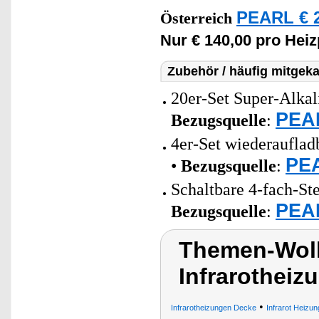
PEARL € 2
Österreich
Nur € 140,00 pro Heiz
Zubehör / häufig mitgeka
20er-Set Super-Alkal
PEAR
Bezugsquelle
:
4er-Set wiederaufla
PEA
•
Bezugsquelle
:
Schaltbare 4-fach-St
PEAR
Bezugsquelle
:
Themen-Wolk
Infrarothei
•
Infrarotheizungen Decke
Infrarot Heizu