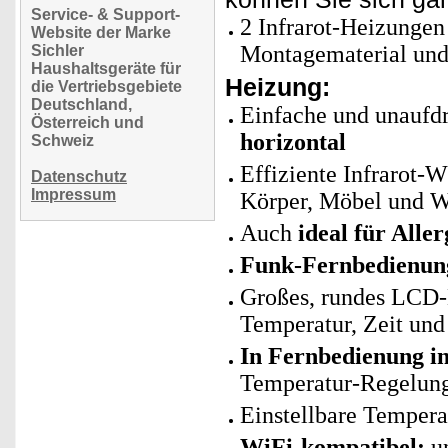
Service- & Support-
2 Infrarot-Heizungen
Website der Marke
Montagematerial und
Sichler
Haushaltsgeräte für
Heizung:
die Vertriebsgebiete
Deutschland,
Einfache und unaufd
Österreich und
horizontal
Schweiz
Effiziente Infrarot-
Datenschutz
Impressum
Körper, Möbel und 
Auch
ideal für Aller
Funk-Fernbedienun
Großes, rundes LCD-D
Temperatur, Zeit un
In Fernbedienung in
Temperatur-Regelun
Einstellbare Temperat
WiFi-kompatibel:
un