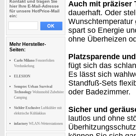
Kontakt und tragen Sie
Auch mit präziser
hier Ihre E-Mail-Adresse
dauerhaft. Oder ste
für unsere HotPrice-Mail
ein:
Wunschtemperatur g
spart so Energie un
ohne Überheizen od
Mehr Hersteller-
Seiten:
Platzsparende und 
Carlo Milano
Fensterfolien
fügt sich das schla
Verdunkelung
Es lässt sich wahlw
ELESION
Standfuß-Sets flexib
Semptec Urban Survival
oder Badezimmer.
Technology
Wohnmobil Zubehöre
Camping
Sicher und geräus
Sichler Exclusive
Luftkühler mit
elektrische Kühlakkus
lautlos und ohne stö
infactory
WLAN-Wetterstationen
Überhitzungsschutz 
können Sie sich ga