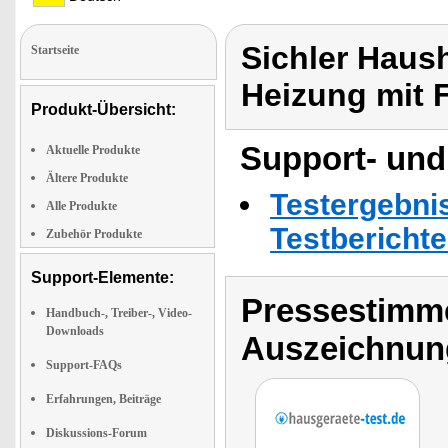
Sichler Haus
Startseite
Heizung mit 
Produkt-Übersicht:
Support- und
Aktuelle Produkte
Ältere Produkte
Testergebni
Alle Produkte
Testbericht
Zubehör Produkte
Support-Elemente:
Pressestimme
Handbuch-, Treiber-, Video-
Downloads
Auszeichnun
Support-FAQs
Erfahrungen, Beiträge
Diskussions-Forum