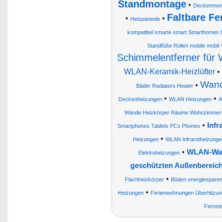
Standmontage
•
Deckenmonta
Faltbare Fe
•
•
Heizpaneele
kompatibel smarte smart Smarthomes
Standfüße Rollen mobile mobil
Schimmelentferner für
WLAN-Keramik-Heizlüfter
•
Wand
•
Bäder Radiators Heater
•
•
Deckenheizungen
WLAN Heizungen
A
Wände Heizkörper Räume Wohnzimmer 
•
Inf
Smartphones Tablets PCs Phones
•
Heizungen
WLAN Infrarotheizunge
•
WLAN-Wan
Elektroheizungen
geschützten Außenbereic
•
Flachheizkörper
Böden energiesparen
•
Heizungen
Ferienwohnungen Überhitzun
Fernst