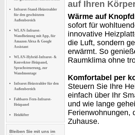
auf Ihren Körpe
Infrarot-Stand-Heizstrahler
Wärme auf Knopfd
für den geschützten
Außenbereich
sofort für wohltuen
WLAN-Infrarot-
innovative Heizplatte
Wandheizung mit App, für
die Luft, sondern g
Amazon Alexa & Google
Assistant
erwärmt. So genie
WLAN-Hybrid-Infrarot- &
Raumklima ohne tro
Konvektor-Heizpanel,
Sprachsteuerung, zur
Wandmontage
Komfortabel per k
Infrarot-Heizstrahler für den
Steuern Sie Ihre H
Außenbereich
einfach über Ihr Sm
Faltbares Fern-Infrarot-
und wie lange geheiz
Heizpanel
Ferienwohnungen, d
Heizlüfter
Zuhause.
Bleiben Sie mit uns im