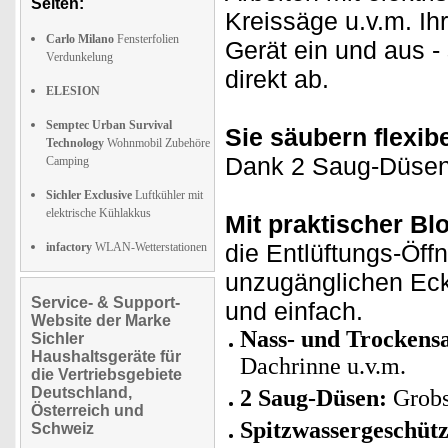
Seiten:
Kreissäge u.v.m. Ih
Carlo Milano
Fensterfolien
Gerät ein und aus -
Verdunkelung
direkt ab.
ELESION
Semptec Urban Survival
Sie
säubern
flexib
Technology
Wohnmobil Zubehöre
Dank 2 Saug-Düsen 
Camping
Sichler Exclusive
Luftkühler mit
elektrische Kühlakkus
Mit praktischer Bl
die Entlüftungs-Öf
infactory
WLAN-Wetterstationen
unzugänglichen Eck
Service- & Support-
und einfach.
Website der Marke
Nass- und Trockens
Sichler
Haushaltsgeräte für
Dachrinne u.v.m.
die Vertriebsgebiete
Deutschland,
2 Saug-Düsen:
Grobs
Österreich und
Spitzwassergeschütz
Schweiz