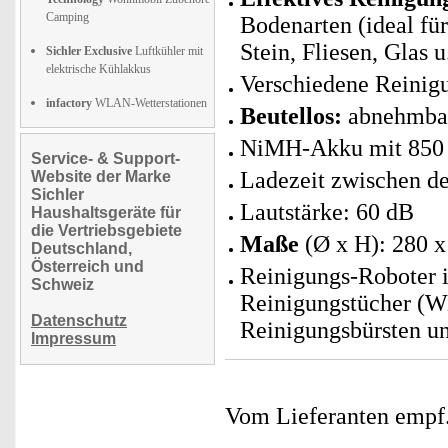
Camping
Bodenarten (ideal fü
Stein, Fliesen, Glas u
Sichler Exclusive
Luftkühler mit
elektrische Kühlakkus
Verschiedene Reinig
infactory
WLAN-Wetterstationen
Beutellos:
abnehmbare
NiMH-Akku mit 850 
Service- & Support-
Ladezeit zwischen d
Website der Marke
Sichler
Lautstärke: 60 dB
Haushaltsgeräte für
die Vertriebsgebiete
Maße
(Ø x H): 280 
Deutschland,
Österreich und
Reinigungs-Roboter i
Schweiz
Reinigungstücher (Wi
Datenschutz
Reinigungsbürsten un
Impressum
Vom Lieferanten emp