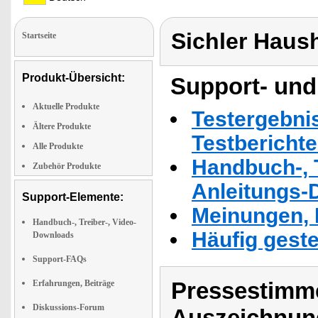
Sichler Haus
Startseite
Produkt-Übersicht:
Support- und
Aktuelle Produkte
Testergebni
Ältere Produkte
Testbericht
Alle Produkte
Handbuch-, T
Zubehör Produkte
Anleitungs-
Support-Elemente:
Meinungen, 
Handbuch-, Treiber-, Video-
Häufig geste
Downloads
Support-FAQs
Pressestimme
Erfahrungen, Beiträge
Diskussions-Forum
Auszeichnun