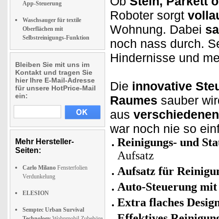
Ob
Stein, Parkett 
App-Steuerung
Roboter sorgt
volla
Waschsauger für textile
Wohnung. Dabei
sa
Oberflächen mit
Selbstreinigungs-Funktion
noch nass durch. S
Hindernisse und me
Bleiben Sie mit uns im
Kontakt und tragen Sie
hier Ihre E-Mail-Adresse
Die
innovative Ste
für unsere HotPrice-Mail
ein:
Raumes
sauber wir
aus
verschiedene
war noch nie so ein
Reinigungs- und S
Mehr Hersteller-
Seiten:
Aufsatz
Carlo Milano
Fensterfolien
Aufsatz für Reinigu
Verdunkelung
Auto-Steuerung mit
ELESION
Extra flaches Desig
Semptec Urban Survival
Effektives Reinigun
Technology
Wohnmobil Zubehöre