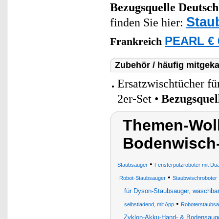
Bezugsquelle
Deutsch
Stau
finden Sie hier:
PEARL € 
Frankreich
Zubehör / häufig mitgeka
Ersatzwischtücher 
2er-Set •
Bezugsquel
Themen-Wolk
Bodenwisch
•
Staubsauger
Fensterputzroboter mit Du
•
Robot-Staubsauger
Staubwischroboter
für Dyson-Staubsauger, waschba
•
selbstladend, mit App
Roboterstaubsa
Zyklon-Akku-Hand- & Bodensaug