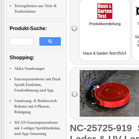
Testergebnisse aus Tests &
Testberichten
Produktvorstellung
"
Produkt-Suche:
Sa
Haus & Garten Test 05/14
Shopping:
an
ei
S
Akku Staubsauger
Fensterputzroboter mit Dual-
Sprüh-Funktion,
Fernbedienung und App
Staubsaug- & Bodenwisch-
Roboter mit 4-Phasen-
Reinigung
WLAN-Fensterputzroboter
NC-25725-919
mit 2-seitiger Sprühfunktion
und App-Steuerung