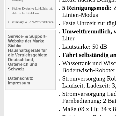
5 Reinigungsmodi:
Z
Sichler Exclusive
Luftkühler mit
elektrische Kühlakkus
Linien-Modus
Feste Uhrzeit zur tä
infactory
WLAN-Wetterstationen
Umweltfreundlich, w
Service- & Support-
Liter
Website der Marke
Lautstärke: 50 dB
Sichler
Haushaltsgeräte für
Fährt selbständig an
die Vertriebsgebiete
Deutschland,
Wassertank und Wisc
Österreich und
Schweiz
Bodenwisch-Roboter a
Stromversorgung Rob
Datenschutz
Impressum
Laufzeit, Ladezeit: 3
Stromversorgung Lades
Fernbedienung: 2 Bat
Maße (Ø x H): 34 x 8