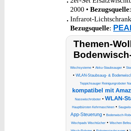
2er-Set Ersatzwisch
2000 •
Bezugsquelle
Infrarot-Lichtschran
PEAR
Bezugsquelle
:
Themen-Wolk
Bodenwisch-
•
•
Wischsysteme
Akku-Staubsauger
Sta
•
WLAN-Staubsaug- & Bodenwisch-R
Teppichsauger Reinigungroboter N
kompatibel mit Amaz
WLAN-Sta
•
Nasswischroboter
•
Hauptbürsten Kehrmaschinen
Saugwis
App-Steuerung
•
Bodenwisch-Robo
•
Wischpads Wischtücher
Wischen Befeu
•
•
Wisch-Roboter
Roboterstaubsauger