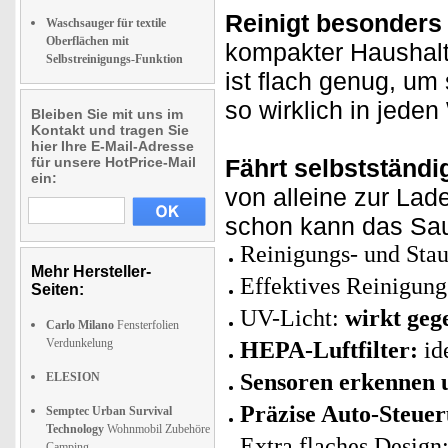
Reinigt besonders 
Waschsauger für textile
Oberflächen mit
kompakter Haushalts
Selbstreinigungs-Funktion
ist flach genug, um
so wirklich in jede
Bleiben Sie mit uns im
Kontakt und tragen Sie
hier Ihre E-Mail-Adresse
für unsere HotPrice-Mail
Fährt selbstständi
ein:
von alleine zur Lad
schon kann das Sa
Reinigungs- und St
Mehr Hersteller-
Effektives Reinigung
Seiten:
UV-Licht:
wirkt geg
Carlo Milano
Fensterfolien
Verdunkelung
HEPA-Luftfilter:
ide
Sensoren erkennen 
ELESION
Präzise Auto-Steuer
Semptec Urban Survival
Technology
Wohnmobil Zubehöre
Extra flaches Design
Camping