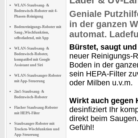
Lader & UV-L
WLAN-Staubsaug- &
Bodenwisch-Roboter mit 4-
Geniale
Putzhilf
Phasen-Reinigung
in der ganzen 
Bodenreinigungs-Roboter mit
automat. Ladefu
Saug-,Wischfunktion,
selbstladend, mit App
Bürstet, saugt und
WLAN-Staubsaug- &
neuer Reinigungs-Ro
Bodenwisch-Roboter,
kompatibel mit Google
Boden in der ganze
Assistant und Siri
sein HEPA-Filter zu
WLAN-Staubsauger-Roboter
oder Milben u.v.m.
mit App-Steuerung
2in1-Staubsaug- &
Bodenwisch-Roboter
Wirkt auch gegen 
desinfiziert Ihr ko
Flacher Staubsaug-Roboter
mit HEPA-Filter
direkt beim Saugen.
Staubsauger-Roboter mit
Gefühl!
Trocken-Wischfunktion und
App-Steuerung