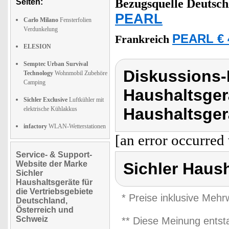
Bezugsquelle
Deutsch
Seiten:
PEARL
Carlo Milano
Fensterfolien
Verdunkelung
PEARL € 
Frankreich
ELESION
Semptec Urban Survival
Diskussions-
Technology
Wohnmobil Zubehöre
Camping
Haushaltsger
Sichler Exclusive
Luftkühler mit
Haushaltsger
elektrische Kühlakkus
infactory
WLAN-Wetterstationen
[an error occurred 
Service- & Support-
Website der Marke
Sichler Haus
Sichler
Haushaltsgeräte für
die Vertriebsgebiete
* Preise inklusive Meh
Deutschland,
Österreich und
Schweiz
** Diese Meinung entst