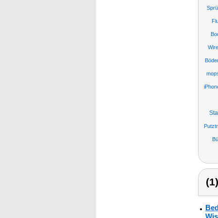
Sprü
Fl
Bo
Wire
Böde
mops
iPhon
Sta
Putzt
Bü
(1
Bed
Wis