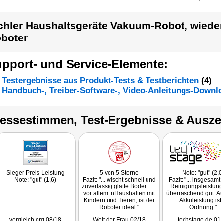
chler Haushaltsgeräte Vakuum-Robot, wiede
boter
pport- und Service-Elemente:
Testergebnisse aus Produkt-Tests & Testberichten
(4)
Handbuch-, Treiber-Software-, Video-Anleitungs-Downl
ressestimmen, Test-Ergebnisse & Ausz
Sieger Preis-Leistung
5 von 5 Sterne
Note: "gut" (2,
Note: "gut" (1,6)
Fazit: "... wischt schnell und
Fazit: "... insgesamt 
zuverlässig glatte Böden. …
Reinigungsleistun
vor allem inHaushalten mit
überraschend gut. A
Kindern und Tieren, ist der
Akkuleistung ist
Roboter ideal."
Ordnung."
vergleich.org 08/18
Welt der Frau 02/18
techstage.de 01