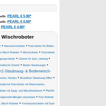
PEARL € 5,90*
elle
:
PEARL € 0,60*
elle
:
PEARL € 4,80*
:
 Wischroboter
•
•
r
Nasswischroboter
Putzroboter für Böden,
•
•
re Wisch-Roboter
Wischroboter
Putzroboter
•
•
igungsroboter
Cleaner for dust, cleaning
•
•
omatische Smarte
Boden-Staubsauger
in1-Staubsaug- & Bodenwisch-
•
•
phones, Handys
Beutellose Staubsaug-Hilfen
omatische Putzroboter mit Wassertanks,
•
Flache
boter mit Saug- und Wischfunktionen
•
vigierende Allergien steuerbare
Putz-Roboter
•
, Wisch-Roboter
Fensterputzroboter mit Dual-