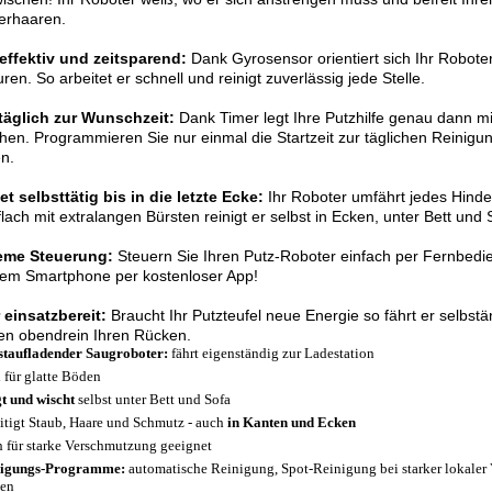
erhaaren.
 effektiv und zeitsparend:
Dank Gyrosensor orientiert sich Ihr Robot
uren. So arbeitet er schnell und reinigt zuverlässig jede Stelle.
 täglich zur Wunschzeit:
Dank Timer legt Ihre Putzhilfe genau dann mit
en. Programmieren Sie nur einmal die Startzeit zur täglichen Reinigung
n.
et selbsttätig bis in die letzte Ecke:
Ihr Roboter umfährt jedes Hinde
lach mit extralangen Bürsten reinigt er selbst in Ecken, unter Bett und 
me Steuerung:
Steuern Sie Ihren Putz-Roboter einfach per Fernbedie
rem Smartphone per kostenloser App!
 einsatzbereit:
Braucht Ihr Putzteufel neue Energie so fährt er selbstä
en obendrein Ihren Rücken.
staufladender Saugroboter:
fährt eigenständig zur Ladestation
l für glatte Böden
t und wischt
selbst unter Bett und Sofa
itigt Staub, Haare und Schmutz - auch
in Kanten und Ecken
 für starke Verschmutzung geeignet
nigungs-Programme:
automatische Reinigung, Spot-Reinigung bei starker lokale
en