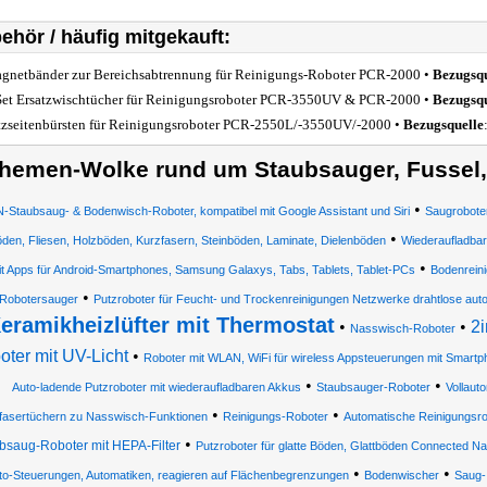
ehör / häufig mitgekauft:
gnetbänder zur Bereichsabtrennung für Reinigungs-Roboter PCR-2000 •
Bezugsqu
Set Ersatzwischtücher für Reinigungsroboter PCR-3550UV & PCR-2000 •
Bezugsqu
tzseitenbürsten für Reinigungsroboter PCR-2550L/-3550UV/-2000 •
Bezugsquelle
hemen-Wolke rund um Staubsauger, Fussel,
•
Staubsaug- & Bodenwisch-Roboter, kompatibel mit Google Assistant und Siri
Saugrobote
•
den, Fliesen, Holzböden, Kurzfasern, Steinböden, Laminate, Dielenböden
Wiederaufladba
•
it Apps für Android-Smartphones, Samsung Galaxys, Tabs, Tablets, Tablet-PCs
Bodenrein
•
Robotersauger
Putzroboter für Feucht- und Trockenreinigungen Netzwerke drahtlose aut
eramikheizlüfter mit Thermostat
•
•
2
Nasswisch-Roboter
oter mit UV-Licht
•
Roboter mit WLAN, WiFi für wireless Appsteuerungen mit Smart
•
•
Auto-ladende Putzroboter mit wiederaufladbaren Akkus
Staubsauger-Roboter
Vollaut
•
•
fasertüchern zu Nasswisch-Funktionen
Reinigungs-Roboter
Automatische Reinigungsro
•
bsaug-Roboter mit HEPA-Filter
Putzroboter für glatte Böden, Glattböden Connected Na
•
•
uto-Steuerungen, Automatiken, reagieren auf Flächenbegrenzungen
Bodenwischer
Saug-