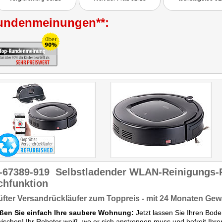
undenmeinungen**:
-67389-919
Selbstladender WLAN-Reinigungs-
chfunktion
fter Versandrückläufer zum Toppreis - mit 24 Monaten Gew
ßen Sie einfach Ihre saubere Wohnung:
Jetzt lassen Sie Ihren Bod
ischen! Ihr Roboter weiß, wo er sich anstrengen muss und befreit Ih