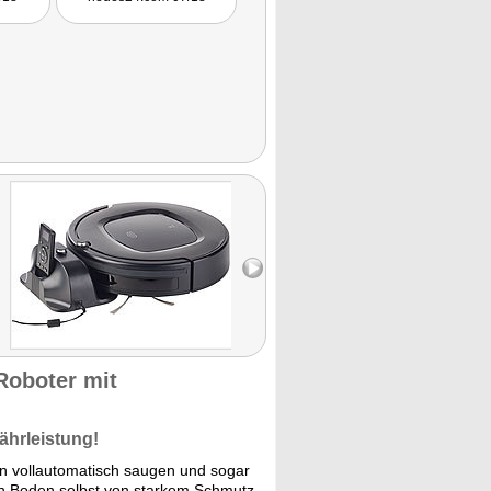
Roboter mit
ährleistung!
en vollautomatisch saugen und sogar
ren Boden selbst von starkem Schmutz