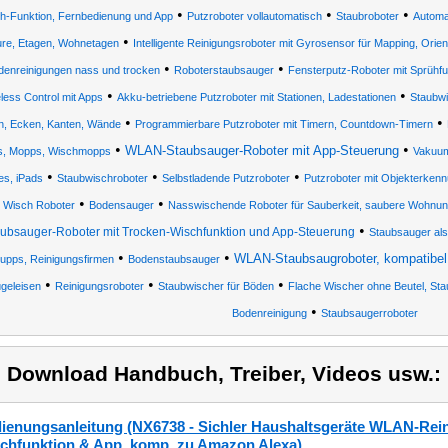
•
•
•
h-Funktion, Fernbedienung und App
Putzroboter vollautomatisch
Staubroboter
Automa
•
ure, Etagen, Wohnetagen
Intelligente Reinigungsroboter mit Gyrosensor für Mapping, Orie
•
•
denreinigungen nass und trocken
Roboterstaubsauger
Fensterputz-Roboter mit Sprühfu
•
•
less Control mit Apps
Akku-betriebene Putzroboter mit Stationen, Ladestationen
Staubwi
•
•
n, Ecken, Kanten, Wände
Programmierbare Putzroboter mit Timern, Countdown-Timern
•
•
WLAN-Staubsauger-Roboter mit App-Steuerung
, Mopps, Wischmopps
Vakuu
•
•
•
es, iPads
Staubwischroboter
Selbstladende Putzroboter
Putzroboter mit Objekterkenn
•
•
Wisch Roboter
Bodensauger
Nasswischende Roboter für Sauberkeit, saubere Wohnu
•
ubsauger-Roboter mit Trocken-Wischfunktion und App-Steuerung
Staubsauger als 
•
•
WLAN-Staubsaugroboter, kompatibel
rupps, Reinigungsfirmen
Bodenstaubsauger
•
•
•
geleisen
Reinigungsroboter
Staubwischer für Böden
Flache Wischer ohne Beutel, Stau
•
Bodenreinigung
Staubsaugerroboter
) Download Handbuch, Treiber, Videos usw.:
ienungsanleitung (NX6738 - Sichler Haushaltsgeräte WLAN-Rei
chfunktion & App, komp. zu Amazon Alexa)