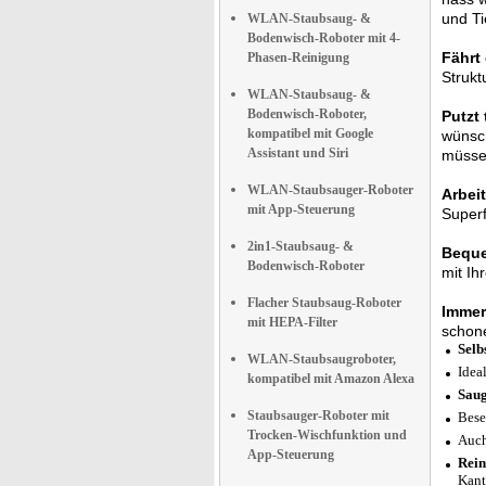
und Ti
WLAN-Staubsaug- &
Bodenwisch-Roboter mit 4-
Fährt
Phasen-Reinigung
Strukt
WLAN-Staubsaug- &
Bodenwisch-Roboter,
Putzt
kompatibel mit Google
wünsch
Assistant und Siri
müsse
WLAN-Staubsauger-Roboter
Arbeit
mit App-Steuerung
Superf
2in1-Staubsaug- &
Beque
Bodenwisch-Roboter
mit Ih
Flacher Staubsaug-Roboter
Immer
mit HEPA-Filter
schon
Selb
WLAN-Staubsaugroboter,
Idea
kompatibel mit Amazon Alexa
Saug
Staubsauger-Roboter mit
Bese
Trocken-Wischfunktion und
Auch
App-Steuerung
Rei
Kant