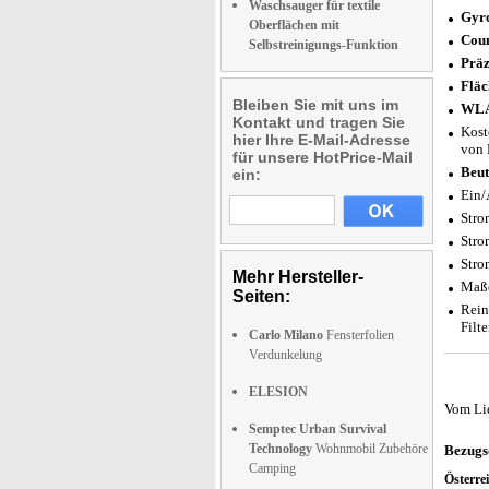
Waschsauger für textile
Gyr
Oberflächen mit
Cou
Selbstreinigungs-Funktion
Präz
Fläc
Bleiben Sie mit uns im
WL
Kontakt und tragen Sie
Kost
hier Ihre E-Mail-Adresse
von 
für unsere HotPrice-Mail
Beut
ein:
Ein/
Stro
Stro
Stro
Mehr Hersteller-
Maße
Seiten:
Rein
Filt
Carlo Milano
Fensterfolien
Verdunkelung
ELESION
Vom Li
Semptec Urban Survival
Technology
Wohnmobil Zubehöre
Bezugs
Camping
Österre