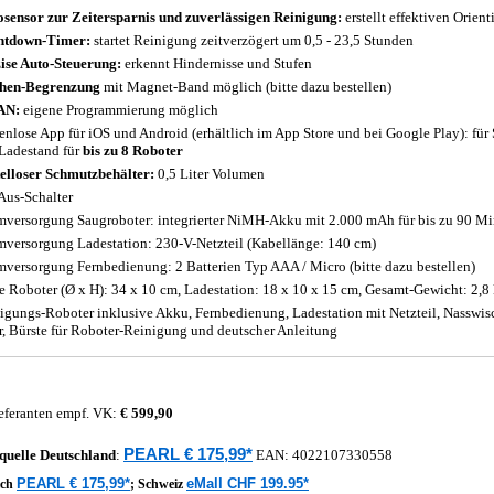
osensor
zur Zeitersparnis und zuverlässigen Reinigung:
erstellt effektiven Orien
ntdown-Timer:
startet Reinigung zeitverzögert um 0,5 - 23,5 Stunden
ise Auto-Steuerung:
erkennt Hindernisse und Stufen
hen-Begrenzung
mit Magnet-Band möglich (bitte dazu bestellen)
AN:
eigene Programmierung möglich
enlose App für iOS und Android (erhältlich im App Store und bei Google Play): für
Ladestand für
bis zu 8 Roboter
elloser Schmutzbehälter:
0,5 Liter Volumen
Aus-Schalter
mversorgung Saugroboter: integrierter NiMH-Akku mit 2.000 mAh für bis zu 90 Minu
mversorgung Ladestation: 230-V-Netzteil (Kabellänge: 140 cm)
mversorgung Fernbedienung: 2 Batterien Typ AAA / Micro (bitte dazu bestellen)
 Roboter (Ø x H): 34 x 10 cm, Ladestation: 18 x 10 x 15 cm, Gesamt-Gewicht: 2,8
igungs-Roboter inklusive Akku, Fernbedienung, Ladestation mit Netzteil, Nasswisc
er, Bürste für Roboter-Reinigung und deutscher Anleitung
eferanten empf. VK:
€ 599,90
PEARL € 175,99*
quelle
Deutschland
:
EAN:
4022107330558
PEARL € 175,99*
eMall CHF 199.95*
ich
;
Schweiz