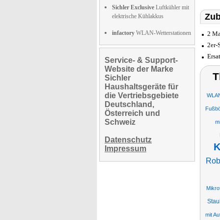
Sichler Exclusive
Luftkühler mit
Zub
elektrische Kühlakkus
infactory
WLAN-Wetterstationen
2 Ma
2er-
Ersa
Service- & Support-
Website der Marke
T
Sichler
Haushaltsgeräte für
die Vertriebsgebiete
WLAN-
Deutschland,
Fußbö
Österreich und
Schweiz
m
Datenschutz
K
Impressum
Rob
Mikro
Stau
mit A