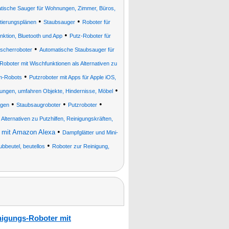
tische Sauger für Wohnungen, Zimmer, Büros,
•
•
ntierungsplänen
Staubsauger
Roboter für
•
nktion, Bluetooth und App
Putz-Roboter für
•
scherroboter
Automatische Staubsauger für
Roboter mit Wischfunktionen als Alternativen zu
•
m-Robots
Putzroboter mit Apps für Apple iOS,
•
ungen, umfahren Objekte, Hindernisse, Möbel
•
•
•
ngen
Staubsaugroboter
Putzroboter
Alternativen zu Putzhilfen, Reinigungskräften,
•
 mit Amazon Alexa
Dampfglätter und Mini-
•
bbeutel, beutellos
Roboter zur Reinigung,
nigungs-Roboter mit