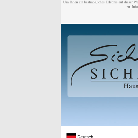
Um Ihnen ein bestmögliches Erlebnis auf dieser We
zu. Inf
Deutsch