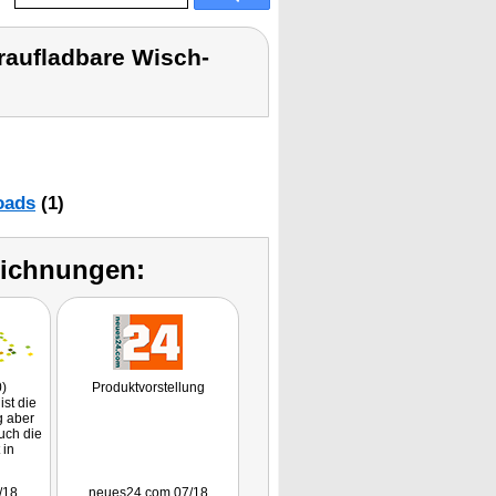
raufladbare Wisch-
oads
(1)
eichnungen:
0)
Produktvorstellung
ist die
g aber
uch die
 in
/18
neues24.com 07/18