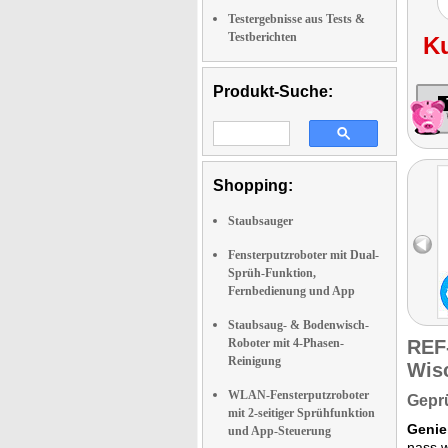
Testergebnisse aus Tests &
Testberichten
K
Produkt-Suche:
Shopping:
Staubsauger
Fensterputzroboter mit Dual-
Sprüh-Funktion,
Fernbedienung und App
Staubsaug- & Bodenwisch-
Roboter mit 4-Phasen-
REF
Reinigung
Wis
WLAN-Fensterputzroboter
Geprü
mit 2-seitiger Sprühfunktion
Genie
und App-Steuerung
nass w