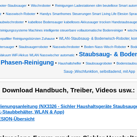
•
•
oter-Staubsauger
Wischroboter
Reinigungen Ladestationen slim beutellose Smart auto
•
•
z
Nasswisch-Roboter
Handys Smarthomes Steuerungen Smart Living Life Elesion Spra
•
aubwischroboter
kabellose Bodensauger kabelloses Akkusauger trocken Handstaubsaug
•
einigungssysteme Machines intelligente steuerbare vollautomatische Bodenreiniger
wische
•
WLAN-Staubsaug- & Bodenwisch-Roboter, kompa
epafilter Reinigungsbürsten Zuhause
•
•
•
•
tersauger
Staubsaugerroboter
Nasswischroboter
Boden-Nass-Wisch-Roboter
Bod
Staubsaug- & Boden
•
Vakuum WiFi Akkus WLAN Nasswischer automatic
Phasen-Reinigung
•
•
•
Haushaltshelfer
Staubsaugroboter
Bodenstaubs
Saug-,Wischfunktion, selbstladend, mit App
) Download Handbuch, Treiber, Videos usw.:
ienungsanleitung (NX3326 - Sichler Haushaltsgeräte Staubsauge
1-Staubbehälter, WLAN & App)
SION-Übersicht