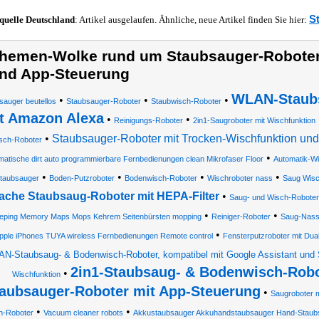
S
quelle
Deutschland
: Artikel ausgelaufen. Ähnliche, neue Artikel finden Sie hier:
hemen-Wolke rund um Staubsauger-Roboter
nd App-Steuerung
WLAN-Staubs
•
•
•
sauger beutellos
Staubsauger-Roboter
Staubwisch-Roboter
t Amazon Alexa
•
•
Reinigungs-Roboter
2in1-Saugroboter mit Wischfunktion
•
Staubsauger-Roboter mit Trocken-Wischfunktion un
sch-Roboter
•
matische dirt auto programmierbare Fernbedienungen clean Mikrofaser Floor
Automatik-Wi
•
•
•
•
taubsauger
Boden-Putzroboter
Bodenwisch-Roboter
Wischroboter nass
Saug Wisc
ache Staubsaug-Roboter mit HEPA-Filter
•
Saug- und Wisch-Roboter
•
•
eping Memory Maps Mops Kehrem Seitenbürsten mopping
Reiniger-Roboter
Saug-Nass
•
pple iPhones TUYA wireless Fernbedienungen Remote control
Fensterputzroboter mit Dua
N-Staubsaug- & Bodenwisch-Roboter, kompatibel mit Google Assistant und S
2in1-Staubsaug- & Bodenwisch-Robo
•
Wischfunktion
aubsauger-Roboter mit App-Steuerung
•
Saugroboter m
•
•
h-Roboter
Vacuum cleaner robots
Akkustaubsauger Akkuhandstaubsauger Hand-Staub