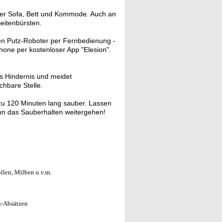
ter Sofa, Bett und Kommode. Auch an
Seitenbürsten.
en Putz-Roboter per Fernbedienung -
hone per kostenloser App "Elesion".
es Hindernis und meidet
ichbare Stelle.
zu 120 Minuten lang sauber. Lassen
nn das Sauberhalten weitergehen!
Pollen, Milben u.v.m.
n-Absätzen