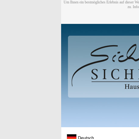
Um Ihnen ein bestmögliches Erlebnis auf dieser We
zu. Inf
Deutsch