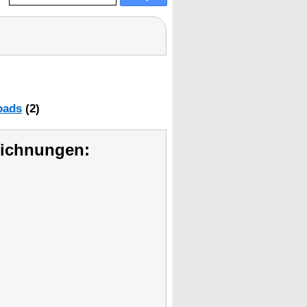
oads
(2)
eichnungen: