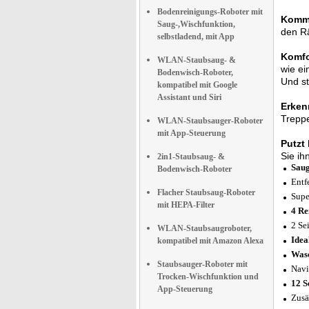
Bodenreinigungs-Roboter mit
Kommt
Saug-,Wischfunktion,
den Rä
selbstladend, mit App
Komfo
WLAN-Staubsaug- &
wie ei
Bodenwisch-Roboter,
Und st
kompatibel mit Google
Assistant und Siri
Erken
Treppe
WLAN-Staubsauger-Roboter
mit App-Steuerung
Putzt
Sie ih
2in1-Staubsaug- &
Saug
Bodenwisch-Roboter
Entf
Flacher Staubsaug-Roboter
Supe
mit HEPA-Filter
4 Re
2 Se
WLAN-Staubsaugroboter,
Idea
kompatibel mit Amazon Alexa
Wasc
Staubsauger-Roboter mit
Navi
Trocken-Wischfunktion und
12 S
App-Steuerung
Zusä