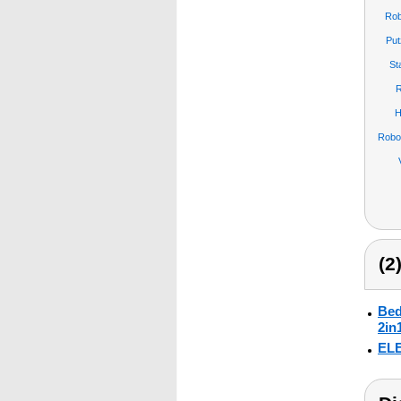
Rob
Put
St
R
H
Robo
(2
Bed
2in
ELE