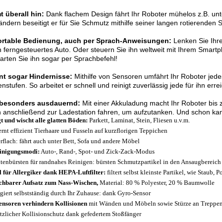
 überall hin:
Dank flachem Design fährt Ihr Roboter mühelos z.B. un
ndern beseitigt er für Sie Schmutz mithilfe seiner langen rotierenden 
rtable Bedienung, auch per Sprach-Anweisungen:
Lenken Sie Ihr
n ferngesteuertes Auto. Oder steuern Sie ihn weltweit mit Ihrem Smartp
arten Sie ihn sogar per Sprachbefehl!
nt sogar Hindernisse:
Mithilfe von Sensoren umfährt Ihr Roboter jed
nstufen. So arbeitet er schnell und reinigt zuverlässig jede für ihn erre
 besonders ausdauernd:
Mit einer Akkuladung macht Ihr Roboter bis 
n anschließend zur Ladestation fahren, um aufzutanken. Und schon ka
t und wischt alle glatten Böden:
Parkett, Laminat, Stein, Fliesen u.v.m.
ernt effizient Tierhaare und Fusseln auf kurzflorigen Teppichen
rflach: fährt auch unter Bett, Sofa und andere Möbel
inigungsmodi:
Auto-, Rand-, Spot- und Zick-Zack-Modus
itenbürsten für randnahes Reinigen: bürsten Schmutzpartikel in den Ansaugbereich
l für Allergiker dank HEPA-Luftfilter:
filtert selbst kleinste Partikel, wie Staub, 
hbarer Aufsatz zum Nass-Wischen,
Material: 80 % Polyester, 20 % Baumwolle
giert selbstständig durch Ihr Zuhause: dank Gyro-Sensor
ensoren verhindern Kollisionen
mit Wänden und Möbeln sowie Stürze an Treppe
tzlicher Kollisionschutz dank gefedertem Stoßfänger