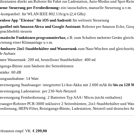
dientasten direkt am Roboter für Fahrt zur Ladestation, Auto-Modus und Spot-Rei
eme Steuerung per Fernbedienung:
ein-/ausschalten, manuelle Steuerung u.v.m.
-kompatibel: für WLAN IEEE 802.11b/g/n (2,4 GHz)
enlose App "Elesion" für iOS und Android:
für weltweit Steuerung
atibel mit Amazon Alexa und Google Assistant:
Roboter per Amazon Echo, Goog
Sprachbefehl steuern
matische Funktionen programmierbar,
z.B. zum Schalten mehrerer Geräte gleich
vierung einer Klimaanlage u.v.m.
hmbarer 2in1-Staubbehälter und Wassertank
zum Nass-Wischen und gleichzeitig
h-Aufsatz
men Wassertank: 200 ml, beutelloser Staubbehälter: 400 ml
igungs-Bürste zum Säubern der Seitenbürsten
stärke: 60 dB
tungsaufnahme: 14 Watt
mversorgung Staubsauger: integrierter Li-Ion-Akku mit 2.600 mAh für
bis zu 120 
mversorgung Ladestation: per 230-Volt-Netzteil
mversorgung Fernbedienung: 2 Batterien Typ AAA / Micro (nicht enthalten)
bsauger-Roboter PCR-3000 inklusive 2 Seitenbürsten, 2in1-Staubbehälter und Wass
bedienung, HEPA-Filter, Reinigungs-Bürste, Ladestation, Netzteil und deutscher A
eferanten empf. VK:
€ 299,90