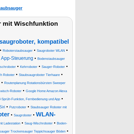
taubsauger
 mit Wischfunktion
augroboter, kompatibel
•
•
•
Roboterstaubsauger
Saugroboter WLAN
d App-Steuerung
•
Bodenstaubsauger
•
•
•
schroboter
Kehrroboter
Sauger-Roboter
•
•
h Roboter
Staubsaugroboter Tierhaare
•
Routenplanung Rotationsbürsten Sweeper
•
wisch-Roboter
Google Home Amazon Alexa
•
l-Sprüh-Funktion, Fernbedienung und App
•
•
iri
Putzroboter
Staubsauger Roboter mit
ter
WLAN-
•
•
Saugroboter
•
•
it Ladestation
Saug-Wischroboter
Boden-
•
sauger Trockensauger Teppichsauger Böden