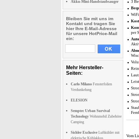
3 Be
Akku-Mini-Handstaubsauger
Bequ
WiFi
Bleiben Sie mit uns im
Kost
Kontakt und tragen Sie
Komp
hier Ihre E-Mail-Adresse
per 
für unsere HotPrice-Mail
ein:
Auto
Akti
Abne
Wisc
Volu
Mehr Hersteller-
Rein
Seiten:
Laut
Leis
Carlo Milano
Fensterfolien
Stro
Verdunkelung
Stro
ELESION
Stro
Stau
Semptec Urban Survival
Fern
Technology
Wohnmobil Zubehöre
Camping
Sichler Exclusive
Luftkühler mit
Vom Li
elektrische Kühlakkus