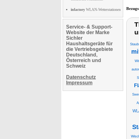
Bezugs
infactory
WLAN-Wetterstationen
T
Service- & Support-
u
Website der Marke
Sichler
Haushaltsgeräte für
Staub
die Vertriebsgebiete
mi
Deutschland,
Österreich und
Wi
Schweiz
auto
Datenschutz
S
Impressum
Fl
Swe
A
WLA
St
Wisc