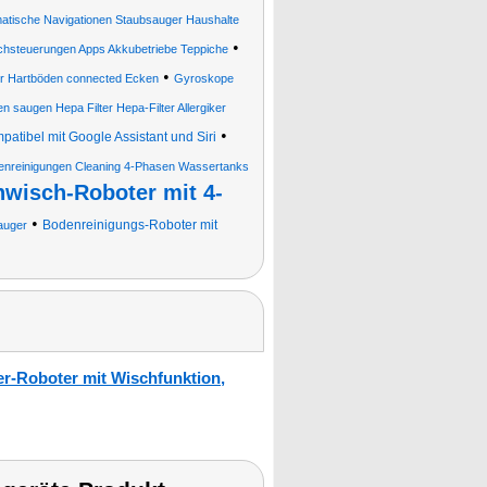
matische Navigationen Staubsauger Haushalte
•
chsteuerungen Apps Akkubetriebe Teppiche
•
er Hartböden connected Ecken
Gyroskope
n saugen Hepa Filter Hepa-Filter Allergiker
•
tibel mit Google Assistant und Siri
enreinigungen Cleaning 4-Phasen Wassertanks
wisch-Roboter mit 4-
•
Bodenreinigungs-Roboter mit
auger
r-Roboter mit Wischfunktion,