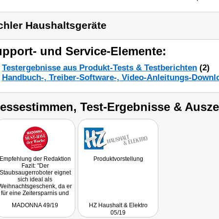
chler Haushaltsgeräte
pport- und Service-Elemente:
Testergebnisse aus Produkt-Tests & Testberichten
(2)
Handbuch-, Treiber-Software-, Video-Anleitungs-Downl
ressestimmen, Test-Ergebnisse & Ausz
Empfehlung der Redaktion
Produktvorstellung
Fazit: "Der
Staubsaugerroboter eignet
sich ideal als
Weihnachtsgeschenk, da er
für eine Zeitersparnis und
ein sauberes Zuhause
MADONNA 49/19
HZ Haushalt & Elektro
sorgt."
05/19