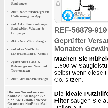
Staubsauger
Akku-Boden-Wischsauger mit
UV-Reinigung und App
4in1-Akku-Handstaubsauger,
REF-56879-91
Staubgebläse, Vakuum- &
Luftpumpe
Geprüfter Versa
Akku-Boden-Wasch-Sauger
Monaten Gewähr
4in1 Akku Mini Turbo
Handstaubsauger & -Gebläse
Machen Sie mühel
Zyklon-Akku-Hand- &
1.600 W Saugleistu
Bodensauger zum Nass- und
Trockensaugen
selbst wenn diese 
Co. sitzen.
Akku-Mini-Handstaubsauger
Bleiben Sie mit uns im
Die ideale Putzhilf
Kontakt und tragen Sie
Filter
saugen Sie au
hier Ihre E-Mail-Adresse
für unsere HotPrice-Mail
Pollen auf.
ein: