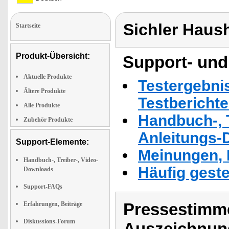
Sichler Haus
Startseite
Produkt-Übersicht:
Support- und
Aktuelle Produkte
Testergebni
Ältere Produkte
Testbericht
Alle Produkte
Handbuch-, T
Zubehör Produkte
Anleitungs-
Support-Elemente:
Meinungen, 
Handbuch-, Treiber-, Video-
Häufig geste
Downloads
Support-FAQs
Pressestimme
Erfahrungen, Beiträge
Diskussions-Forum
Auszeichnun