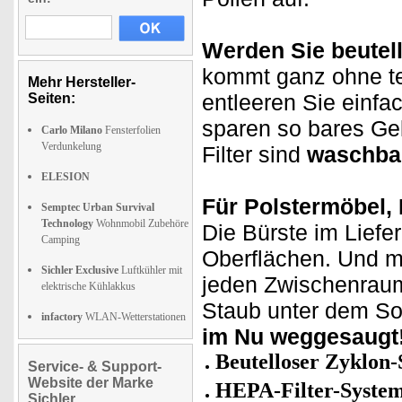
Werden Sie beutell
kommt ganz ohne te
Mehr Hersteller-
entleeren Sie einfa
Seiten:
sparen so bares Gel
Carlo Milano
Fensterfolien
Verdunkelung
Filter sind
waschba
ELESION
Für Polstermöbel, 
Semptec Urban Survival
Technology
Wohnmobil Zubehöre
Die Bürste im Liefe
Camping
Oberflächen. Und m
Sichler Exclusive
Luftkühler mit
jeden Zwischenrau
elektrische Kühlakkus
Staub unter dem So
infactory
WLAN-Wetterstationen
im Nu weggesaugt
Beutelloser Zyklon
Service- & Support-
Website der Marke
HEPA-Filter-Syste
Sichler