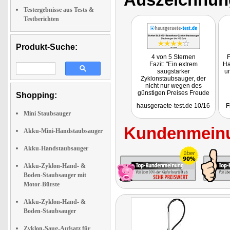
Testergebnisse aus Tests &
Testberichten
Produkt-Suche:
4 von 5 Sternen
F
Fazit: "Ein extrem
Ha
saugstarker
un
Zyklonstaubsauger, der
nicht nur wegen des
günstigen Preises Freude
Shopping:
macht."
hausgeraete-test.de 10/16
F
Mini Staubsauger
Kundenmeinu
Akku-Mini-Handstaubsauger
Akku-Handstaubsauger
Akku-Zyklon-Hand- &
Boden-Staubsauger mit
Motor-Bürste
Akku-Zyklon-Hand- &
Boden-Staubsauger
Zyklon-Saug-Aufsatz für