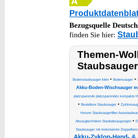
Produktdatenblat
Bezugsquelle
Deutsch
Stau
finden Sie hier:
Themen-Wolk
Staubsauger
•
•
Bodenstaubsauger klein
Bodensauger
Akku-Boden-Wischsauger mi
platzsparende platzsparendes kompakte H
•
•
Beutellose Staubsauger
Zyklonsaug
Hoover Staubsaugerfilter Autostaubsa
•
Absaugtechniken Staubabsaugungen
D
Staubsauger mit motorisierter Doppelbürs
Akku-Zyklon-Hand- & 